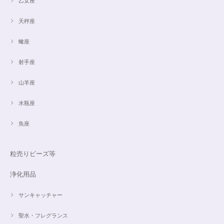
乙女座
天秤座
蠍座
射手座
山羊座
水瓶座
魚座
粒売りビーズ等
浄化用品
サンキャッチャー
聖水・フレグランス