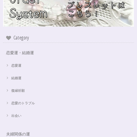
インスピレーションの湧泉✨アクアオーラブレスレット15.5cm
2024/10/22
Category
この度は、ご縁に感謝致します。 やはり、この色のアクアオーラに出会え
て、 嬉しいです。 ダークアクアオーラも幻想的ですが、この爽やかな 水色
も、ずっーと見ていられますね。 素敵なブレスレットを、有難うございま
恋愛運・結婚運
した。
恋愛運
結婚運
【限定数1】アパタイトのサザレ100g/精神安定/パワーストーンブレスレット浄化
2024/10/22
復縁祈願
思ったより小粒でしたがとても綺麗なアパタイトでした ありがとうござい
恋愛のトラブル
ました⭐︎ アパタイトは大丈夫だったのですが、箱が潰れておまけで付いてい
たフローライトのさざれが粉々でした アパタイトを固定していたテープも
取れていたので、相当揺らされたか投げられたりしたのかも…
出会い
夫婦関係の運