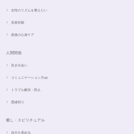
昨日、無事受け取りました。早速身につけています。 カイヤナイトがキラ
女性のリズムを整えたい
キラ綺麗で、ラリマーとのコントラストが素敵です。アメジストの淡い紫と
ラリマーの水色、好きな組み合わせです。 サイズ調整して頂け、ちょうど
安産祈願
よい大きさです。 いつもありがとうございます。
産後の心身ケア
愛と癒しの5Aラリマーブレスレット【限定ムーンストーン】✨17cm
2024/05/06
人間関係
良き出会い
コミュニケーション力up
こころを磨くアクアオーラのポイントペンダント☆さらなる高みへつながる鍵を…
2024/05/02
トラブル解決・防止
すぐに手元に届きました。写真の通りで、とてもキレイで気にいっていま
悪縁切り
す。ありがとうございました。
癒し・スピリチュアル
オーダー✨マルチカラー15cmブレスレット
2024/03/27
自分を高める