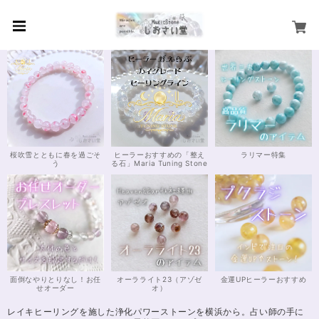
桜吹雪とともに春を過ごそ
ヒーラーおすすめの「整え
ラリマー特集
う
る石」Maria Tuning Stone
面倒なやりとりなし！お任
オーラライト23（アゾゼ
金運UPヒーラーおすすめ
せオーダー
オ）
レイキヒーリングを施した浄化パワーストーンを横浜から。占い師の手に