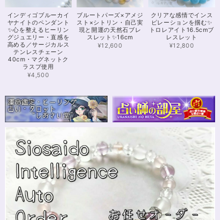
可愛いお品をありがとうございます。陽に当たるとキラキラして、とても可
インディゴブルーカイ
ブルートパーズ×アメジ
クリアな感情でインス
愛いです！とくにシトリンの色味がとても気に入りました。まだ、気になる
ヤナイトのペンダント
スト×シトリン・自己実
ピレーションを掴む✨
ブレスレットがたくさんあったので、また購入させていただきたいと思いま
✨心を整えるヒーリン
現と開運の天然石ブレ
トロレアイト16.5cmブ
す。また親切で迅速、丁寧な対応をしてくださりありがとうございました。
グジュエリー・直感を
スレット✨16cm
レスレット
高める／サージカルス
¥12,600
¥12,800
テンレスチェーン
40cm・マグネットク
ラスプ使用
【限定数1】カイヤナイトのサザレ100g/空間浄化/パワーストーンブレスレット浄化
2024/11/25
¥4,500
さざれながら、カイヤナイトのブルーバンドやジラソールアイが見える石も
ありました きれいな石をありがとうございます⭐︎
シンデレラのパワーストーンブレスレット「夢は希むもの」✨ブルーカルセドニー16cm
ステンレス→水晶変更
2024/10/24
本日無事に、到着しました！ ワクワクしながら開封しました(*^^*) とって
もキレイな色合いで、手に取るとほんのり温かく感じ元気になる気がしま
す！リボンのメッセージも大事にします(*^^*)まさかのお名前が(芸名なの
でしょうかね？^^)同じでびっくり♡嬉しいです♡ 次回は、オーダーをお願
いしてみたいなと思いました！