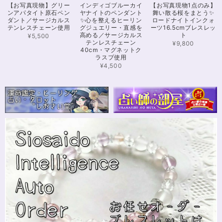
【お写真現物】グリー
インディゴブルーカイ
【お写真現物1点のみ】
愛いです！とくにシトリンの色味がとても気に入りました。まだ、気になる
ンアパタイト原石ペン
ヤナイトのペンダント
舞い散る桜をまとう✨
ブレスレットがたくさんあったので、また購入させていただきたいと思いま
ダント／サージカルス
✨心を整えるヒーリン
ロードナイトインクォ
す。また親切で迅速、丁寧な対応をしてくださりありがとうございました。
テンレスチェーン使用
グジュエリー・直感を
ーツ16.5cmブレスレッ
高める／サージカルス
ト
¥5,500
テンレスチェーン
¥9,800
40cm・マグネットク
ラスプ使用
【限定数1】カイヤナイトのサザレ100g/空間浄化/パワーストーンブレスレット浄化
2024/11/25
¥4,500
さざれながら、カイヤナイトのブルーバンドやジラソールアイが見える石も
ありました きれいな石をありがとうございます⭐︎
シンデレラのパワーストーンブレスレット「夢は希むもの」✨ブルーカルセドニー16cm
ステンレス→水晶変更
2024/10/24
本日無事に、到着しました！ ワクワクしながら開封しました(*^^*) とって
もキレイな色合いで、手に取るとほんのり温かく感じ元気になる気がしま
す！リボンのメッセージも大事にします(*^^*)まさかのお名前が(芸名なの
でしょうかね？^^)同じでびっくり♡嬉しいです♡ 次回は、オーダーをお願
いしてみたいなと思いました！