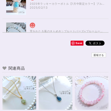
2025年ラッキーカラーボトル【1月中限定カラー】ブルーアパタイト×ルチルクォーツさざれ石
2025/02/13
雪をわたる風のきらめき✨ブルートパーズ×ブルームーンストーンブレスレット17cm
2025/01/04
Save
無事届きました！ 開けた瞬間、想像以上に可愛くて綺麗で、 とてもテンシ
ョンが上がりました！ ラッピングも可愛く、梱包もすごく丁寧で袋を開け
通報する
るのが 勿体無いくらいでした！ おまけで付いてきたさざれも可愛くて綺麗
で とても良かったです。 購入前に伺った質問や要望に対する対応も、 もの
すごく丁寧で親切でした！ お忙しい中、対応して下さって 本当にありがと
関連商品
うございました！ また機会があったら利用したいと思います。 この度は本
当にありがとうございました！
※16.5cmオーダー 努力を成功に導く✨ガーネット入りブレスレット15cm
2024/12/18
可愛いお品をありがとうございます。陽に当たるとキラキラして、とても可