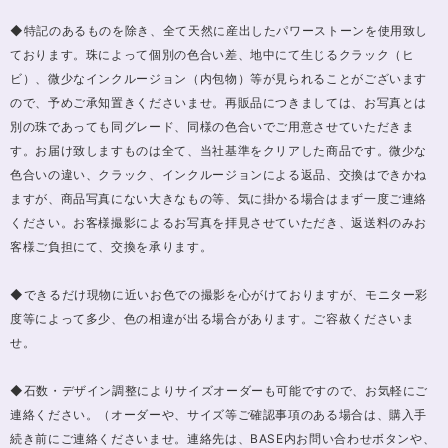
◆特記のあるものを除き、全て天然に産出したパワーストーンを使用致し
ております。珠によって個別の色合い差、地中にて生じるクラック（ヒ
ビ）、微少なインクルージョン（内包物）等が見られることがございます
ので、予めご承知置きくださいませ。再販品につきましては、お写真とは
別の珠であっても同グレード、同様の色合いでご用意させていただきま
す。お届け致しますものは全て、当社基準をクリアした商品です。微少な
色合いの違い、クラック、インクルージョンによる返品、交換はできかね
ますが、商品写真にない大きなもの等、気に掛かる場合はまず一度ご連絡
ください。お客様撮影によるお写真を拝見させていただき、返送料のみお
客様ご負担にて、交換を承ります。
◆できるだけ現物に近いお色での撮影を心がけておりますが、モニター彩
度等によって多少、色の相違が出る場合があります。ご容赦くださいま
せ。
◆石数・デザイン調整によりサイズオーダーも可能ですので、お気軽にご
連絡ください。（オーダーや、サイズ等ご確認事項のある場合は、購入手
続き前にご連絡くださいませ。連絡先は、BASE内お問い合わせボタンや、