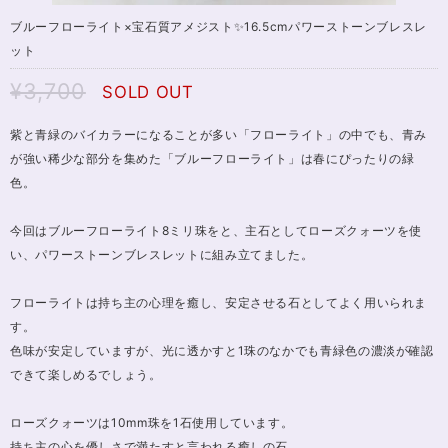
ブルーフローライト×宝石質アメジスト✨16.5cmパワーストーンブレスレ
ット
¥3,700
SOLD OUT
紫と青緑のバイカラーになることが多い「フローライト」の中でも、青み
が強い稀少な部分を集めた「ブルーフローライト」は春にぴったりの緑
色。
今回はブルーフローライト8ミリ珠をと、主石としてローズクォーツを使
い、パワーストーンブレスレットに組み立てました。
フローライトは持ち主の心理を癒し、安定させる石としてよく用いられま
す。
色味が安定していますが、光に透かすと1珠のなかでも青緑色の濃淡が確認
できて楽しめるでしょう。
ローズクォーツは10mm珠を1石使用しています。
持ち主の心を優しさで満たすと言われる癒しの石。