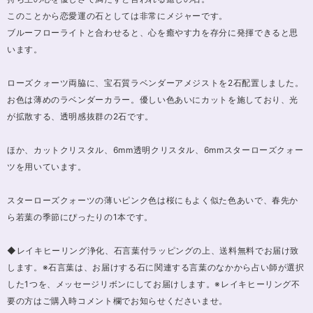
このことから恋愛運の石としては非常にメジャーです。
ブルーフローライトと合わせると、心を癒やす力を存分に発揮できると思
います。
ローズクォーツ両脇に、宝石質ラベンダーアメジストを2石配置しました。
お色は薄めのラベンダーカラー。優しい色あいにカットを施しており、光
が拡散する、透明感抜群の2石です。
ほか、カットクリスタル、6mm透明クリスタル、6mmスターローズクォー
ツを用いています。
スターローズクォーツの薄いピンク色は桜にもよく似た色あいで、春先か
ら若葉の季節にぴったりの1本です。
◆レイキヒーリング浄化、石言葉付ラッピングの上、送料無料でお届け致
します。※石言葉は、お届けする石に関連する言葉のなかから占い師が選択
した1つを、メッセージリボンにしてお届けします。※レイキヒーリング不
要の方はご購入時コメント欄でお知らせくださいませ。