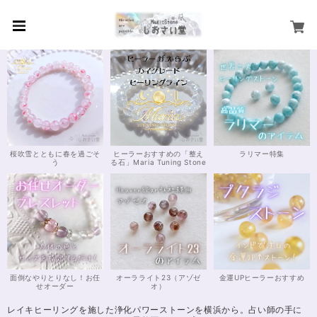
桜吹雪とともに春を過ごそ
ヒーラーおすすめの「整え
ラリマー特集
う
る石」Maria Tuning Stone
面倒なやりとりなし！お任
オーラライト23（アゾゼ
金運UPヒーラーおすすめ
せオーダー
オ）
レイキヒーリングを施した浄化パワーストーンを横浜から。占い師の手に