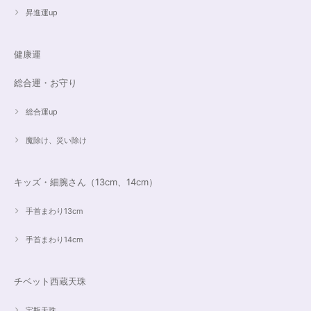
昇進運up
遠隔レイキヒーリング（人）
健康運
2023/07/16
総合運・お守り
総合運up
魔除け、災い除け
キッズ・細腕さん（13cm、14cm）
手首まわり13cm
手首まわり14cm
チベット西蔵天珠
宝瓶天珠