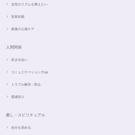
昨日、無事受け取りました。早速身につけています。 カイヤナイトがキラ
女性のリズムを整えたい
キラ綺麗で、ラリマーとのコントラストが素敵です。アメジストの淡い紫と
ラリマーの水色、好きな組み合わせです。 サイズ調整して頂け、ちょうど
安産祈願
よい大きさです。 いつもありがとうございます。
産後の心身ケア
愛と癒しの5Aラリマーブレスレット【限定ムーンストーン】✨17cm
2024/05/06
人間関係
良き出会い
コミュニケーション力up
こころを磨くアクアオーラのポイントペンダント☆さらなる高みへつながる鍵を…
2024/05/02
トラブル解決・防止
すぐに手元に届きました。写真の通りで、とてもキレイで気にいっていま
悪縁切り
す。ありがとうございました。
癒し・スピリチュアル
オーダー✨マルチカラー15cmブレスレット
2024/03/27
自分を高める