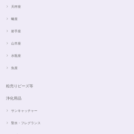
天秤座
蠍座
射手座
山羊座
水瓶座
魚座
粒売りビーズ等
浄化用品
サンキャッチャー
聖水・フレグランス