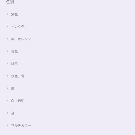
色別
紫色
ピンク色
赤、オレンジ
黄色
緑色
水色、青
黒
白・透明
金
マルチカラー