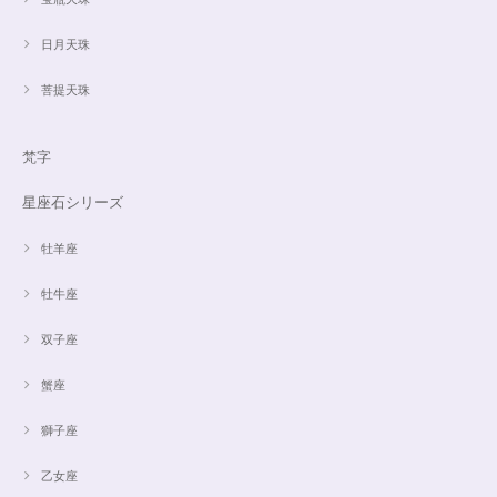
日月天珠
菩提天珠
梵字
星座石シリーズ
牡羊座
牡牛座
双子座
蟹座
獅子座
乙女座