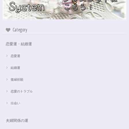
インスピレーションの湧泉✨アクアオーラブレスレット15.5cm
2024/10/22
Category
この度は、ご縁に感謝致します。 やはり、この色のアクアオーラに出会え
て、 嬉しいです。 ダークアクアオーラも幻想的ですが、この爽やかな 水色
も、ずっーと見ていられますね。 素敵なブレスレットを、有難うございま
恋愛運・結婚運
した。
恋愛運
結婚運
【限定数1】アパタイトのサザレ100g/精神安定/パワーストーンブレスレット浄化
2024/10/22
復縁祈願
思ったより小粒でしたがとても綺麗なアパタイトでした ありがとうござい
恋愛のトラブル
ました⭐︎ アパタイトは大丈夫だったのですが、箱が潰れておまけで付いてい
たフローライトのさざれが粉々でした アパタイトを固定していたテープも
取れていたので、相当揺らされたか投げられたりしたのかも…
出会い
夫婦関係の運
【限定数1】レモンクォーツのサザレ100g/空間浄化/パワーストーンブレスレット浄化
2024/09/07