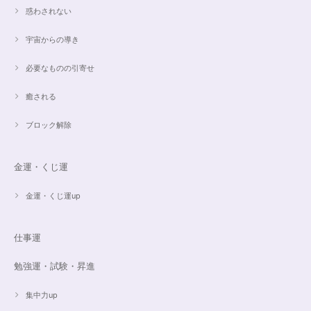
惑わされない
希望通りに作って頂けました❣️ とても綺麗でうれしいです☺️ 対応も丁寧
で、梱包も綺麗にして頂きありがとうございました😊 次に購入する時もこ
宇宙からの導き
ちらでお願いしたいと思います☺️
必要なものの引寄せ
ご売約済✨ピンクフローライト限定バイカラー✨16.5cmブレスレット
癒される
2023/09/09
ブロック解除
とても丁寧にご対応いただきありがとうございました。ストーンもすごくキ
ラキラして綺麗でした。大切に着けたいと思います(*^^*)
金運・くじ運
金運・くじ運up
16cmオーダーご売約済【うつし世はゆめ 夜の夢こそまこと】5Aclassカイヤナイト15cmブレスレット
2023/07/29
仕事運
昨日無事届きました！ 江戸川乱歩と明智小五郎にまさにイメージピッタリ
勉強運・試験・昇進
の、なんとも不思議な雰囲気のするブレスです。 サイズ直しで入れていた
だいたアメジストが、2つの色味のためにまた素敵で…すみません、語彙力
ないのでうまく表現できません。 ただ、想像通りおしゃれで素敵でした！
集中力up
大事にします。いつもありがとうございます。