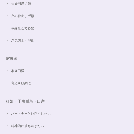
夫婦円満祈願
夜の仲良し祈願
単身赴任で心配
魅惑のスピリチュアルストーン｜2本目にもおすすめ！チャロアイトのブレスレット✨16.5cm
2024/09/07
浮気防止・抑止
家庭運
オーダー✨18cmブレスレット2点セット(⋆ᵕᴗᵕ⋆).+*
2024/06/20
家庭円満
育児を順調に
こんばんは。 商品受け取りました。 サイズ調整していただき、画像で見る
より本物の方がより素敵で、大変満足してしています。 毎日パワーストー
ンに癒されそうです。 ご丁寧な対応に感謝しております。
妊娠・子宝祈願・出産
パートナーと仲良くしたい
【ご売約済】カイヤナイト×ラリマー✨16.5cmブレスレット
2024/05/13
精神的に落ち着きたい