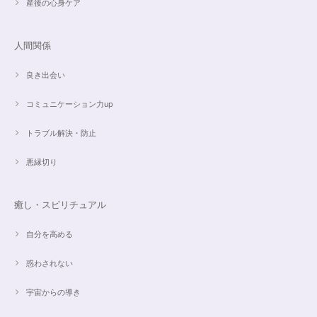
産後の心身ケア
愛と癒しの5Aラリマーブレスレット【限定ムーンストーン】✨17cm
2024/05/06
人間関係
良き出会い
コミュニケーション力up
こころを磨くアクアオーラのポイントペンダント☆さらなる高みへつながる鍵を…
2024/05/02
トラブル解決・防止
すぐに手元に届きました。写真の通りで、とてもキレイで気にいっていま
悪縁切り
す。ありがとうございました。
癒し・スピリチュアル
オーダー✨マルチカラー15cmブレスレット
2024/03/27
自分を高める
惑わされない
希望通りに作って頂けました❣️ とても綺麗でうれしいです☺️ 対応も丁寧
で、梱包も綺麗にして頂きありがとうございました😊 次に購入する時もこ
宇宙からの導き
ちらでお願いしたいと思います☺️