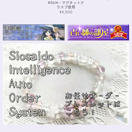
40cm・マグネットク
ラスプ使用
【限定数1】カイヤナイトのサザレ100g/空間浄化/パワーストーンブレスレット浄化
2024/11/25
¥4,500
さざれながら、カイヤナイトのブルーバンドやジラソールアイが見える石も
ありました きれいな石をありがとうございます⭐︎
シンデレラのパワーストーンブレスレット「夢は希むもの」✨ブルーカルセドニー16cm
ステンレス→水晶変更
2024/10/24
本日無事に、到着しました！ ワクワクしながら開封しました(*^^*) とって
もキレイな色合いで、手に取るとほんのり温かく感じ元気になる気がしま
す！リボンのメッセージも大事にします(*^^*)まさかのお名前が(芸名なの
でしょうかね？^^)同じでびっくり♡嬉しいです♡ 次回は、オーダーをお願
いしてみたいなと思いました！
インスピレーションの湧泉✨アクアオーラブレスレット15.5cm
2024/10/22