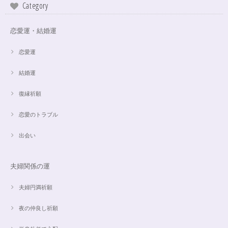
Category
この度は、ご縁に感謝致します。 やはり、この色のアクアオーラに出会え
て、 嬉しいです。 ダークアクアオーラも幻想的ですが、この爽やかな 水色
も、ずっーと見ていられますね。 素敵なブレスレットを、有難うございま
恋愛運・結婚運
した。
恋愛運
結婚運
【限定数1】アパタイトのサザレ100g/精神安定/パワーストーンブレスレット浄化
2024/10/22
復縁祈願
思ったより小粒でしたがとても綺麗なアパタイトでした ありがとうござい
恋愛のトラブル
ました⭐︎ アパタイトは大丈夫だったのですが、箱が潰れておまけで付いてい
たフローライトのさざれが粉々でした アパタイトを固定していたテープも
取れていたので、相当揺らされたか投げられたりしたのかも…
出会い
夫婦関係の運
【限定数1】レモンクォーツのサザレ100g/空間浄化/パワーストーンブレスレット浄化
2024/09/07
夫婦円満祈願
夜の仲良し祈願