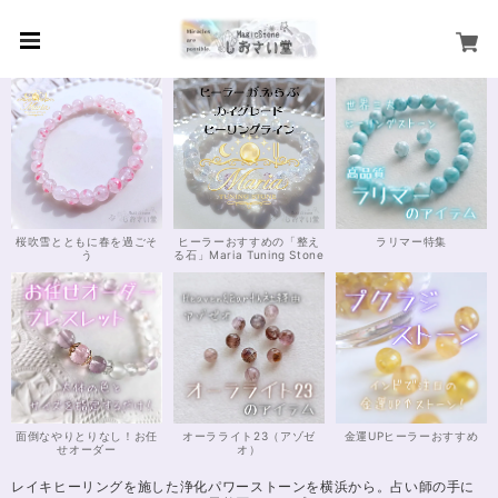
桜吹雪とともに春を過ごそ
ヒーラーおすすめの「整え
ラリマー特集
う
る石」Maria Tuning Stone
面倒なやりとりなし！お任
オーラライト23（アゾゼ
金運UPヒーラーおすすめ
せオーダー
オ）
レイキヒーリングを施した浄化パワーストーンを横浜から。占い師の手に