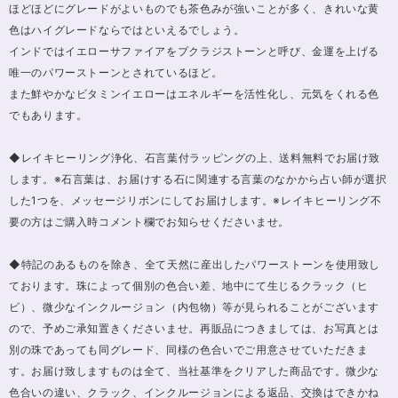
ほどほどにグレードがよいものでも茶色みが強いことが多く、きれいな黄
色はハイグレードならではといえるでしょう。
インドではイエローサファイアをプクラジストーンと呼び、金運を上げる
唯一のパワーストーンとされているほど。
また鮮やかなビタミンイエローはエネルギーを活性化し、元気をくれる色
でもあります。
◆レイキヒーリング浄化、石言葉付ラッピングの上、送料無料でお届け致
します。※石言葉は、お届けする石に関連する言葉のなかから占い師が選択
した1つを、メッセージリボンにしてお届けします。※レイキヒーリング不
要の方はご購入時コメント欄でお知らせくださいませ。
◆特記のあるものを除き、全て天然に産出したパワーストーンを使用致し
ております。珠によって個別の色合い差、地中にて生じるクラック（ヒ
ビ）、微少なインクルージョン（内包物）等が見られることがございます
ので、予めご承知置きくださいませ。再販品につきましては、お写真とは
別の珠であっても同グレード、同様の色合いでご用意させていただきま
す。お届け致しますものは全て、当社基準をクリアした商品です。微少な
色合いの違い、クラック、インクルージョンによる返品、交換はできかね