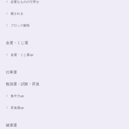
必要なものの引寄せ
ご売約済✨ピンクフローライト限定バイカラー✨16.5cmブレスレット
癒される
2023/09/09
ブロック解除
とても丁寧にご対応いただきありがとうございました。ストーンもすごくキ
ラキラして綺麗でした。大切に着けたいと思います(*^^*)
金運・くじ運
金運・くじ運up
16cmオーダーご売約済【うつし世はゆめ 夜の夢こそまこと】5Aclassカイヤナイト15cmブレスレット
2023/07/29
仕事運
昨日無事届きました！ 江戸川乱歩と明智小五郎にまさにイメージピッタリ
勉強運・試験・昇進
の、なんとも不思議な雰囲気のするブレスです。 サイズ直しで入れていた
だいたアメジストが、2つの色味のためにまた素敵で…すみません、語彙力
ないのでうまく表現できません。 ただ、想像通りおしゃれで素敵でした！
集中力up
大事にします。いつもありがとうございます。
昇進運up
遠隔レイキヒーリング（人）
健康運
2023/07/16