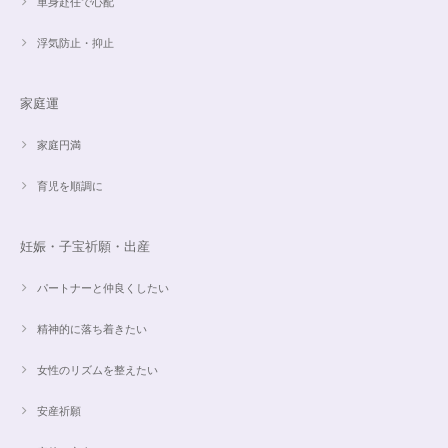
単身赴任で心配
魅惑のスピリチュアルストーン｜2本目にもおすすめ！チャロアイトのブレスレット✨16.5cm
2024/09/07
浮気防止・抑止
家庭運
オーダー✨18cmブレスレット2点セット(⋆ᵕᴗᵕ⋆).+*
2024/06/20
家庭円満
育児を順調に
こんばんは。 商品受け取りました。 サイズ調整していただき、画像で見る
より本物の方がより素敵で、大変満足してしています。 毎日パワーストー
ンに癒されそうです。 ご丁寧な対応に感謝しております。
妊娠・子宝祈願・出産
パートナーと仲良くしたい
【ご売約済】カイヤナイト×ラリマー✨16.5cmブレスレット
2024/05/13
精神的に落ち着きたい
昨日、無事受け取りました。早速身につけています。 カイヤナイトがキラ
女性のリズムを整えたい
キラ綺麗で、ラリマーとのコントラストが素敵です。アメジストの淡い紫と
ラリマーの水色、好きな組み合わせです。 サイズ調整して頂け、ちょうど
安産祈願
よい大きさです。 いつもありがとうございます。