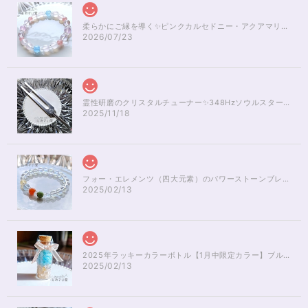
柔らかにご縁を導く✨ピンクカルセドニー・アクアマリンブレスレット16cm
2026/07/23
霊性研磨のクリスタルチューナー✨348Hzソウルスターチャクラのヒーリング
2025/11/18
フォー・エレメンツ（四大元素）のパワーストーンブレスレット✨レインボーオーラ16cm
2025/02/13
2025年ラッキーカラーボトル【1月中限定カラー】ブルーアパタイト×ルチルクォーツさざれ石
2025/02/13