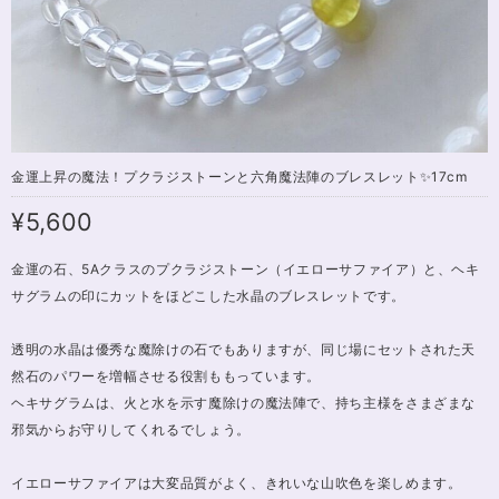
金運上昇の魔法！プクラジストーンと六角魔法陣のブレスレット✨17cm
¥5,600
金運の石、5Aクラスのプクラジストーン（イエローサファイア）と、ヘキ
サグラムの印にカットをほどこした水晶のブレスレットです。
透明の水晶は優秀な魔除けの石でもありますが、同じ場にセットされた天
然石のパワーを増幅させる役割ももっています。
ヘキサグラムは、火と水を示す魔除けの魔法陣で、持ち主様をさまざまな
邪気からお守りしてくれるでしょう。
イエローサファイアは大変品質がよく、きれいな山吹色を楽しめます。