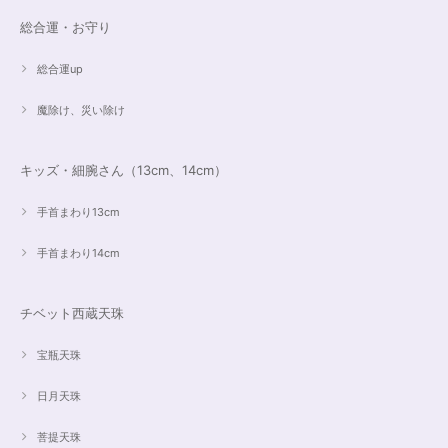
総合運・お守り
総合運up
魔除け、災い除け
キッズ・細腕さん（13cm、14cm）
手首まわり13cm
手首まわり14cm
チベット西蔵天珠
宝瓶天珠
日月天珠
菩提天珠