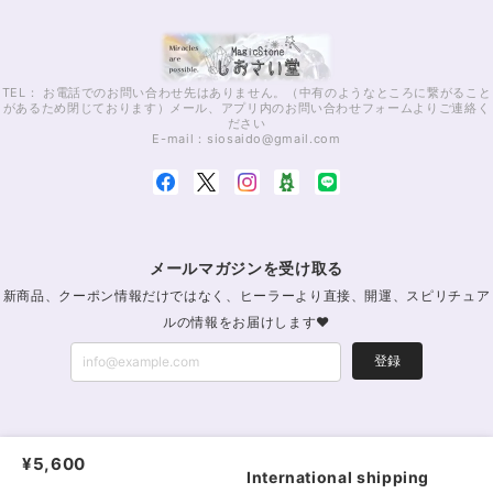
TEL： お電話でのお問い合わせ先はありません。（中有のようなところに繋がること
があるため閉じております）メール、アプリ内のお問い合わせフォームよりご連絡く
ださい
E-mail：
siosaido@gmail.com
メールマガジンを受け取る
新商品、クーポン情報だけではなく、ヒーラーより直接、開運、スピリチュア
ルの情報をお届けします♥
登録
パワーストーン通販・浄化｜MagicStoneしおさい堂｜レイキパワーストーン公式
¥5,600
|
プライバシーポリシー
|
特定商取引法に基づく表記
International shipping