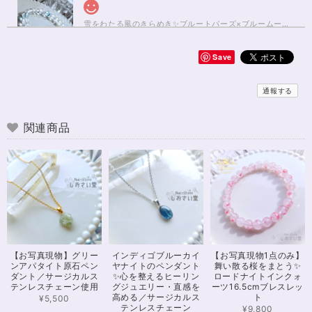
雪をわたる風のきらめき✨ブルートパーズ×ブルームーンストーンブレスレット17cm
2025/01/04
Save
無事届きました！ 開けた瞬間、想像以上に可愛くて綺麗で、 とてもテンシ
ョンが上がりました！ ラッピングも可愛く、梱包もすごく丁寧で袋を開け
通報する
るのが 勿体無いくらいでした！ おまけで付いてきたさざれも可愛くて綺麗
で とても良かったです。 購入前に伺った質問や要望に対する対応も、 もの
すごく丁寧で親切でした！ お忙しい中、対応して下さって 本当にありがと
関連商品
うございました！ また機会があったら利用したいと思います。 この度は本
当にありがとうございました！
※16.5cmオーダー 努力を成功に導く✨ガーネット入りブレスレット15cm
2024/12/18
可愛いお品をありがとうございます。陽に当たるとキラキラして、とても可
【お写真現物】グリー
インディゴブルーカイ
【お写真現物1点のみ】
愛いです！とくにシトリンの色味がとても気に入りました。まだ、気になる
ンアパタイト原石ペン
ヤナイトのペンダント
舞い散る桜をまとう✨
ブレスレットがたくさんあったので、また購入させていただきたいと思いま
ダント／サージカルス
✨心を整えるヒーリン
ロードナイトインクォ
す。また親切で迅速、丁寧な対応をしてくださりありがとうございました。
テンレスチェーン使用
グジュエリー・直感を
ーツ16.5cmブレスレッ
高める／サージカルス
ト
¥5,500
テンレスチェーン
¥9,800