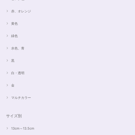
赤、オレンジ
黄色
緑色
水色、青
黒
白・透明
金
マルチカラー
サイズ別
13cm～13.5cm