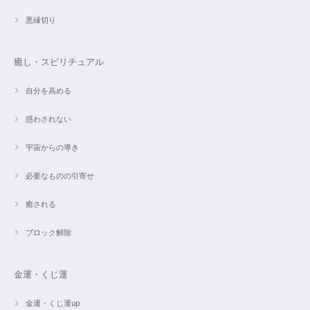
すぐに手元に届きました。写真の通りで、とてもキレイで気にいっていま
悪縁切り
す。ありがとうございました。
癒し・スピリチュアル
オーダー✨マルチカラー15cmブレスレット
2024/03/27
自分を高める
惑わされない
希望通りに作って頂けました❣️ とても綺麗でうれしいです☺️ 対応も丁寧
で、梱包も綺麗にして頂きありがとうございました😊 次に購入する時もこ
宇宙からの導き
ちらでお願いしたいと思います☺️
必要なものの引寄せ
ご売約済✨ピンクフローライト限定バイカラー✨16.5cmブレスレット
癒される
2023/09/09
ブロック解除
とても丁寧にご対応いただきありがとうございました。ストーンもすごくキ
ラキラして綺麗でした。大切に着けたいと思います(*^^*)
金運・くじ運
金運・くじ運up