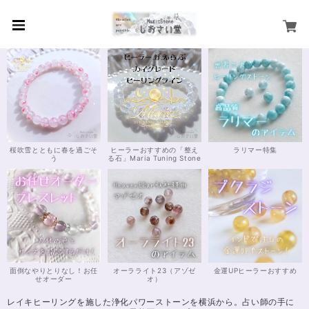
桜吹雪とともに春を過ごそ
ヒーラーおすすめの「整え
ラリマー特集
う
る石」Maria Tuning Stone
面倒なやりとりなし！お任
オーラライト23（アゾゼ
金運UPヒーラーおすすめ
せオーダー
オ）
レイキヒーリングを施した浄化パワーストーンを横浜から。占い師の手に