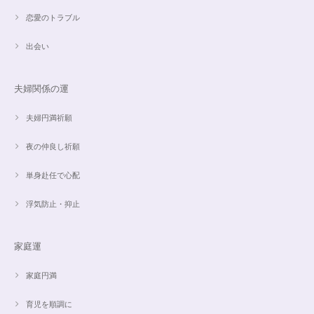
思ったより小粒でしたがとても綺麗なアパタイトでした ありがとうござい
恋愛のトラブル
ました⭐︎ アパタイトは大丈夫だったのですが、箱が潰れておまけで付いてい
たフローライトのさざれが粉々でした アパタイトを固定していたテープも
取れていたので、相当揺らされたか投げられたりしたのかも…
出会い
夫婦関係の運
【限定数1】レモンクォーツのサザレ100g/空間浄化/パワーストーンブレスレット浄化
2024/09/07
夫婦円満祈願
夜の仲良し祈願
単身赴任で心配
魅惑のスピリチュアルストーン｜2本目にもおすすめ！チャロアイトのブレスレット✨16.5cm
2024/09/07
浮気防止・抑止
家庭運
オーダー✨18cmブレスレット2点セット(⋆ᵕᴗᵕ⋆).+*
2024/06/20
家庭円満
育児を順調に
こんばんは。 商品受け取りました。 サイズ調整していただき、画像で見る