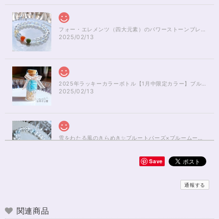
フォー・エレメンツ（四大元素）のパワーストーンブレスレット✨レインボーオーラ16cm
2025/02/13
2025年ラッキーカラーボトル【1月中限定カラー】ブルーアパタイト×ルチルクォーツさざれ石
2025/02/13
雪をわたる風のきらめき✨ブルートパーズ×ブルームーンストーンブレスレット17cm
2025/01/04
Save
無事届きました！ 開けた瞬間、想像以上に可愛くて綺麗で、 とてもテンシ
ョンが上がりました！ ラッピングも可愛く、梱包もすごく丁寧で袋を開け
通報する
るのが 勿体無いくらいでした！ おまけで付いてきたさざれも可愛くて綺麗
で とても良かったです。 購入前に伺った質問や要望に対する対応も、 もの
すごく丁寧で親切でした！ お忙しい中、対応して下さって 本当にありがと
関連商品
うございました！ また機会があったら利用したいと思います。 この度は本