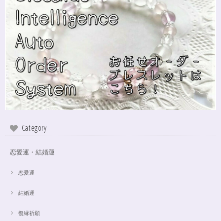
ステンレス→水晶変更
2024/10/24
本日無事に、到着しました！ ワクワクしながら開封しました(*^^*) とって
もキレイな色合いで、手に取るとほんのり温かく感じ元気になる気がしま
す！リボンのメッセージも大事にします(*^^*)まさかのお名前が(芸名なの
でしょうかね？^^)同じでびっくり♡嬉しいです♡ 次回は、オーダーをお願
いしてみたいなと思いました！
インスピレーションの湧泉✨アクアオーラブレスレット15.5cm
2024/10/22
Category
この度は、ご縁に感謝致します。 やはり、この色のアクアオーラに出会え
て、 嬉しいです。 ダークアクアオーラも幻想的ですが、この爽やかな 水色
も、ずっーと見ていられますね。 素敵なブレスレットを、有難うございま
恋愛運・結婚運
した。
恋愛運
結婚運
【限定数1】アパタイトのサザレ100g/精神安定/パワーストーンブレスレット浄化
2024/10/22
復縁祈願