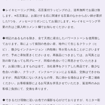
◆レイキヒーリング浄化、石言葉付ラッピングの上、送料無料でお届け致
します。※石言葉は、お届けする石に関連する言葉のなかから占い師が選択
した1つを、メッセージリボンにしてお届けします。※レイキヒーリング不
要の方はご購入時コメント欄でお知らせくださいませ。
◆特記のあるものを除き、全て天然に産出したパワーストーンを使用致し
ております。珠によって個別の色合い差、地中にて生じるクラック（ヒ
ビ）、微少なインクルージョン（内包物）等が見られることがございます
ので、予めご承知置きくださいませ。再販品につきましては、お写真とは
別の珠であっても同グレード、同様の色合いでご用意させていただきま
す。お届け致しますものは全て、当社基準をクリアした商品です。微少な
色合いの違い、クラック、インクルージョンによる返品、交換はできかね
ますが、商品写真にない大きなもの等、気に掛かる場合はまず一度ご連絡
ください。お客様撮影によるお写真を拝見させていただき、返送料のみお
客様ご負担にて、交換を承ります。
◆できるだけ現物に近いお色での撮影を心がけておりますが、モニター彩