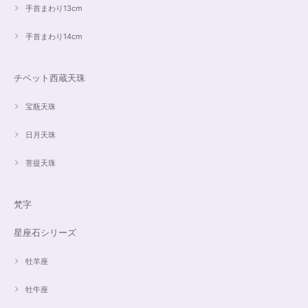
手首まわり13cm
手首まわり14cm
チベット西蔵天珠
宝瓶天珠
日月天珠
菩提天珠
梵字
星座石シリーズ
牡羊座
牡牛座