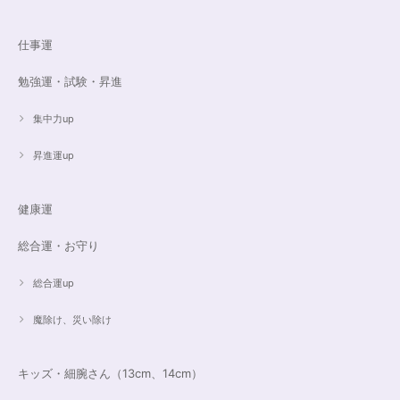
16cmオーダーご売約済【うつし世はゆめ 夜の夢こそまこと】5Aclassカイヤナイト15cmブレスレット
2023/07/29
仕事運
昨日無事届きました！ 江戸川乱歩と明智小五郎にまさにイメージピッタリ
勉強運・試験・昇進
の、なんとも不思議な雰囲気のするブレスです。 サイズ直しで入れていた
だいたアメジストが、2つの色味のためにまた素敵で…すみません、語彙力
ないのでうまく表現できません。 ただ、想像通りおしゃれで素敵でした！
集中力up
大事にします。いつもありがとうございます。
昇進運up
遠隔レイキヒーリング（人）
健康運
2023/07/16
総合運・お守り
総合運up
魔除け、災い除け
キッズ・細腕さん（13cm、14cm）