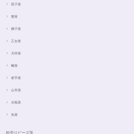
双子座
蟹座
獅子座
乙女座
天秤座
蠍座
射手座
山羊座
水瓶座
魚座
粒売りビーズ等