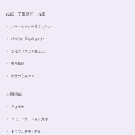
より本物の方がより素敵で、大変満足してしています。 毎日パワーストー
ンに癒されそうです。 ご丁寧な対応に感謝しております。
妊娠・子宝祈願・出産
パートナーと仲良くしたい
【ご売約済】カイヤナイト×ラリマー✨16.5cmブレスレット
2024/05/13
精神的に落ち着きたい
昨日、無事受け取りました。早速身につけています。 カイヤナイトがキラ
女性のリズムを整えたい
キラ綺麗で、ラリマーとのコントラストが素敵です。アメジストの淡い紫と
ラリマーの水色、好きな組み合わせです。 サイズ調整して頂け、ちょうど
安産祈願
よい大きさです。 いつもありがとうございます。
産後の心身ケア
愛と癒しの5Aラリマーブレスレット【限定ムーンストーン】✨17cm
2024/05/06
人間関係
良き出会い
コミュニケーション力up
こころを磨くアクアオーラのポイントペンダント☆さらなる高みへつながる鍵を…
2024/05/02
トラブル解決・防止