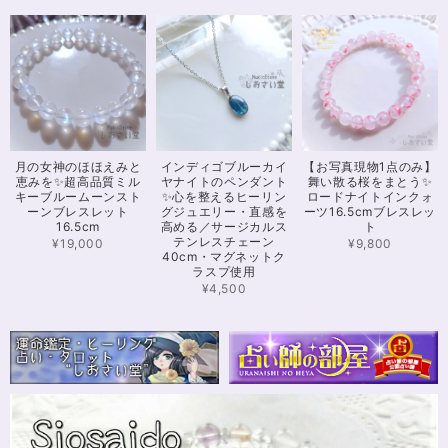
当にありがとうございました！
※16.5cmオーダー 努力を成功に導く✨ガーネット入りブレスレット15cm
2024/12/18
可愛いお品をありがとうございます。陽に当たるとキラキラして、とても可
月の女神のほほえみと
インディゴブルーカイ
【お写真現物1点のみ】
愛いです！とくにシトリンの色味がとても気に入りました。まだ、気になる
恵みを✨超高品質ミル
ヤナイトのペンダント
舞い散る桜をまとう✨
ブレスレットがたくさんあったので、また購入させていただきたいと思いま
キーブルームーンスト
✨心を整えるヒーリン
ロードナイトインクォ
す。また親切で迅速、丁寧な対応をしてくださりありがとうございました。
ーンブレスレット
グジュエリー・直感を
ーツ16.5cmブレスレッ
16.5cm
高める／サージカルス
ト
テンレスチェーン
¥19,000
¥9,800
40cm・マグネットク
ラスプ使用
【限定数1】カイヤナイトのサザレ100g/空間浄化/パワーストーンブレスレット浄化
2024/11/25
¥4,500
さざれながら、カイヤナイトのブルーバンドやジラソールアイが見える石も
ありました きれいな石をありがとうございます⭐︎
シンデレラのパワーストーンブレスレット「夢は希むもの」✨ブルーカルセドニー16cm