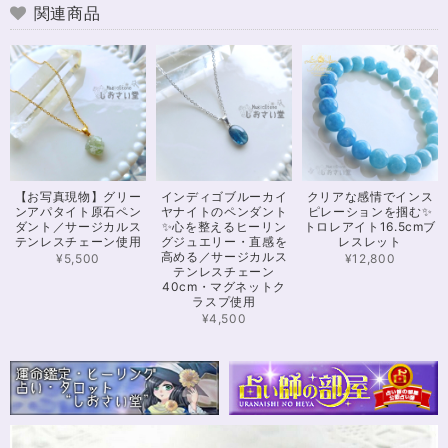
すごく丁寧で親切でした！ お忙しい中、対応して下さって 本当にありがと
関連商品
うございました！ また機会があったら利用したいと思います。 この度は本
当にありがとうございました！
※16.5cmオーダー 努力を成功に導く✨ガーネット入りブレスレット15cm
2024/12/18
可愛いお品をありがとうございます。陽に当たるとキラキラして、とても可
【お写真現物】グリー
インディゴブルーカイ
クリアな感情でインス
愛いです！とくにシトリンの色味がとても気に入りました。まだ、気になる
ンアパタイト原石ペン
ヤナイトのペンダント
ピレーションを掴む✨
ブレスレットがたくさんあったので、また購入させていただきたいと思いま
ダント／サージカルス
✨心を整えるヒーリン
トロレアイト16.5cmブ
す。また親切で迅速、丁寧な対応をしてくださりありがとうございました。
テンレスチェーン使用
グジュエリー・直感を
レスレット
高める／サージカルス
¥5,500
¥12,800
テンレスチェーン
40cm・マグネットク
ラスプ使用
【限定数1】カイヤナイトのサザレ100g/空間浄化/パワーストーンブレスレット浄化
2024/11/25
¥4,500
さざれながら、カイヤナイトのブルーバンドやジラソールアイが見える石も
ありました きれいな石をありがとうございます⭐︎