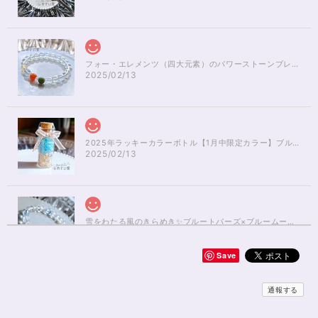
フォー・エレメンツ（四大元素）のパワーストーンブレスレット✨レインボーオーラ16cm
2025/02/13
2025年ラッキーカラーボトル【1月中限定カラー】ブルーアパタイト×ルチルクォーツさざれ石
2025/02/13
雪をわたる風のきらめき✨ブルートパーズ×ブルームーンストーンブレスレット17cm
2025/01/04
Save
無事届きました！ 開けた瞬間、想像以上に可愛くて綺麗で、 とてもテンシ
ョンが上がりました！ ラッピングも可愛く、梱包もすごく丁寧で袋を開け
通報する
るのが 勿体無いくらいでした！ おまけで付いてきたさざれも可愛くて綺麗
で とても良かったです。 購入前に伺った質問や要望に対する対応も、 もの