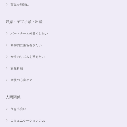
育児を順調に
こんばんは。 商品受け取りました。 サイズ調整していただき、画像で見る
より本物の方がより素敵で、大変満足してしています。 毎日パワーストー
ンに癒されそうです。 ご丁寧な対応に感謝しております。
妊娠・子宝祈願・出産
パートナーと仲良くしたい
【ご売約済】カイヤナイト×ラリマー✨16.5cmブレスレット
2024/05/13
精神的に落ち着きたい
昨日、無事受け取りました。早速身につけています。 カイヤナイトがキラ
女性のリズムを整えたい
キラ綺麗で、ラリマーとのコントラストが素敵です。アメジストの淡い紫と
ラリマーの水色、好きな組み合わせです。 サイズ調整して頂け、ちょうど
安産祈願
よい大きさです。 いつもありがとうございます。
産後の心身ケア
愛と癒しの5Aラリマーブレスレット【限定ムーンストーン】✨17cm
2024/05/06
人間関係
良き出会い
コミュニケーション力up
こころを磨くアクアオーラのポイントペンダント☆さらなる高みへつながる鍵を…
2024/05/02