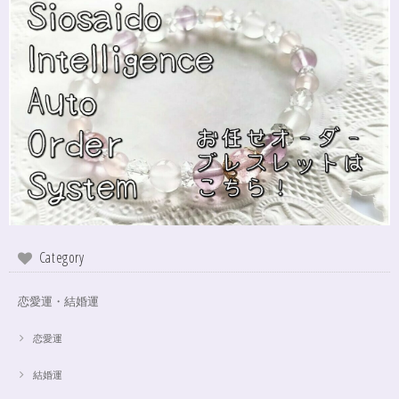
シンデレラのパワーストーンブレスレット「夢は希むもの」✨ブルーカルセドニー16cm
ステンレス→水晶変更
2024/10/24
本日無事に、到着しました！ ワクワクしながら開封しました(*^^*) とって
もキレイな色合いで、手に取るとほんのり温かく感じ元気になる気がしま
す！リボンのメッセージも大事にします(*^^*)まさかのお名前が(芸名なの
でしょうかね？^^)同じでびっくり♡嬉しいです♡ 次回は、オーダーをお願
いしてみたいなと思いました！
インスピレーションの湧泉✨アクアオーラブレスレット15.5cm
2024/10/22
Category
この度は、ご縁に感謝致します。 やはり、この色のアクアオーラに出会え
て、 嬉しいです。 ダークアクアオーラも幻想的ですが、この爽やかな 水色
も、ずっーと見ていられますね。 素敵なブレスレットを、有難うございま
恋愛運・結婚運
した。
恋愛運
結婚運
【限定数1】アパタイトのサザレ100g/精神安定/パワーストーンブレスレット浄化
2024/10/22