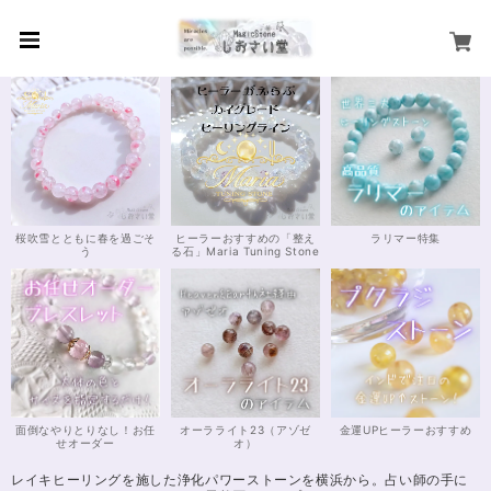
桜吹雪とともに春を過ごそ
ヒーラーおすすめの「整え
ラリマー特集
う
る石」Maria Tuning Stone
面倒なやりとりなし！お任
オーラライト23（アゾゼ
金運UPヒーラーおすすめ
せオーダー
オ）
レイキヒーリングを施した浄化パワーストーンを横浜から。占い師の手に