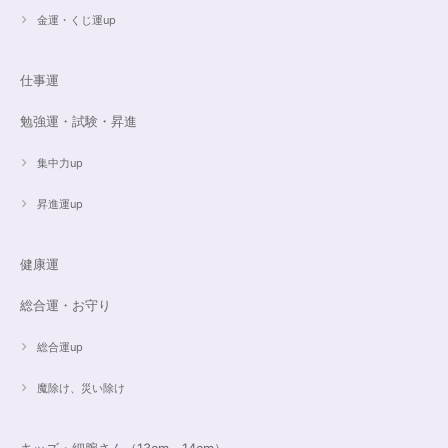
金運・くじ運up
16cmオーダーご売約済【うつし世はゆめ 夜の夢こそまこと】5Aclassカイヤナイト15cmブレスレット
2023/07/29
仕事運
昨日無事届きました！ 江戸川乱歩と明智小五郎にまさにイメージピッタリ
勉強運・試験・昇進
の、なんとも不思議な雰囲気のするブレスです。 サイズ直しで入れていた
だいたアメジストが、2つの色味のためにまた素敵で…すみません、語彙力
ないのでうまく表現できません。 ただ、想像通りおしゃれで素敵でした！
集中力up
大事にします。いつもありがとうございます。
昇進運up
遠隔レイキヒーリング（人）
健康運
2023/07/16
総合運・お守り
総合運up
魔除け、災い除け