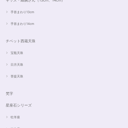
キッズ・細腕さん（13cm、14cm）
手首まわり13cm
手首まわり14cm
チベット西蔵天珠
宝瓶天珠
日月天珠
菩提天珠
梵字
星座石シリーズ
牡羊座