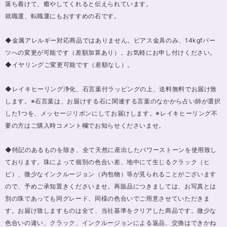
落ち着けて、癒やしてくれると伝えられています。
就職運、転職運にもおすすめの石です。
◆金属アレルギー対応商品ではありません。ピアス金具のみ、14kgfパー
ツへの変更が可能です（差額加算あり）。お気軽にお申し付けください。
◆イヤリングご変更可能です（差額なし）。
◆レイキヒーリング浄化、石言葉付ラッピングの上、送料無料でお届け致
します。※石言葉は、お届けする石に関連する言葉のなかから占い師が選択
した1つを、メッセージリボンにしてお届けします。※レイキヒーリング不
要の方はご購入時コメント欄でお知らせくださいませ。
◆特記のあるものを除き、全て天然に産出したパワーストーンを使用致し
ております。珠によって個別の色合い差、地中にて生じるクラック（ヒ
ビ）、微少なインクルージョン（内包物）等が見られることがございます
ので、予めご承知置きくださいませ。再販品につきましては、お写真とは
別の珠であっても同グレード、同様の色合いでご用意させていただきま
す。お届け致しますものは全て、当社基準をクリアした商品です。微少な
色合いの違い、クラック、インクルージョンによる返品、交換はできかね