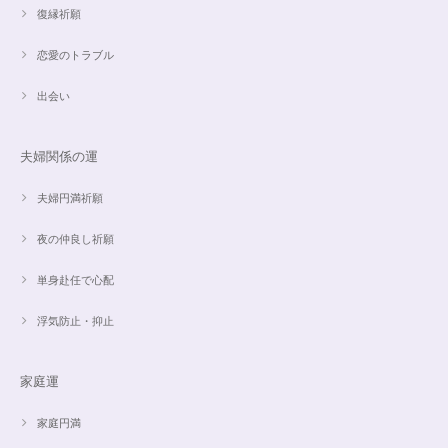
復縁祈願
思ったより小粒でしたがとても綺麗なアパタイトでした ありがとうござい
恋愛のトラブル
ました⭐︎ アパタイトは大丈夫だったのですが、箱が潰れておまけで付いてい
たフローライトのさざれが粉々でした アパタイトを固定していたテープも
取れていたので、相当揺らされたか投げられたりしたのかも…
出会い
夫婦関係の運
【限定数1】レモンクォーツのサザレ100g/空間浄化/パワーストーンブレスレット浄化
2024/09/07
夫婦円満祈願
夜の仲良し祈願
単身赴任で心配
魅惑のスピリチュアルストーン｜2本目にもおすすめ！チャロアイトのブレスレット✨16.5cm
2024/09/07
浮気防止・抑止
家庭運
オーダー✨18cmブレスレット2点セット(⋆ᵕᴗᵕ⋆).+*
2024/06/20
家庭円満