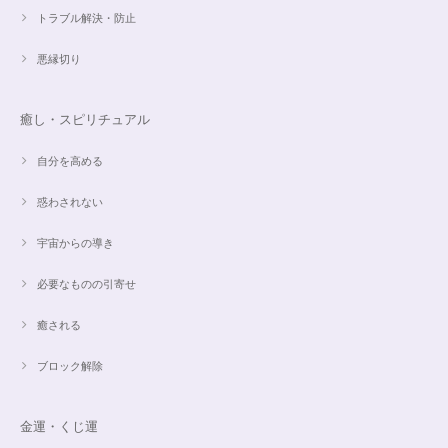
トラブル解決・防止
すぐに手元に届きました。写真の通りで、とてもキレイで気にいっていま
悪縁切り
す。ありがとうございました。
癒し・スピリチュアル
オーダー✨マルチカラー15cmブレスレット
2024/03/27
自分を高める
惑わされない
希望通りに作って頂けました❣️ とても綺麗でうれしいです☺️ 対応も丁寧
で、梱包も綺麗にして頂きありがとうございました😊 次に購入する時もこ
宇宙からの導き
ちらでお願いしたいと思います☺️
必要なものの引寄せ
ご売約済✨ピンクフローライト限定バイカラー✨16.5cmブレスレット
癒される
2023/09/09
ブロック解除
とても丁寧にご対応いただきありがとうございました。ストーンもすごくキ
ラキラして綺麗でした。大切に着けたいと思います(*^^*)
金運・くじ運