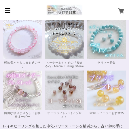
桜吹雪とともに春を過ごそ
ヒーラーおすすめの「整え
ラリマー特集
う
る石」Maria Tuning Stone
面倒なやりとりなし！お任
オーラライト23（アゾゼ
金運UPヒーラーおすすめ
せオーダー
オ）
レイキヒーリングを施した浄化パワーストーンを横浜から。占い師の手に