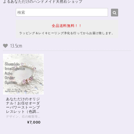
よるあなただけのハンドメイド天然石ショップ
全品送料無料！！
ラッピング＆レイキヒーリング浄化を行ってからお届け致します。
13.5cm
あなただけのオリジ
ナル！お任せオーダ
ーパワーストーンブ
レスレット（色調選
択可）
デザイン、石の種類等、内容をすべてパワーストーンヒーラーにお任せいただくオーダーシステムです。 チャネリング、石鑑定などを通して石を選定させていただきます。 以下の各項目をよくお読みいただき、お申し込みへお進みください。 【種類を選択してください】 種類は主に色ですが、下のほうにマルチカラー、五行、四大元素、チャクラ、四神などの分類もございます。 ご希望のものを選択してください。 【備考欄にご記入いただきたいこと】 ご注文のお手続き時に表示される備考欄に、 （必須）・性別（デザインに影響するため物理的ではなく自認される性別でお願い致します(_ _*)） （必須）・手首周りのサイズ （ある人だけ必須）・金属アレルギーあり を、ご記入ください。 ※ご記入のない場合、お申し込み時にご記入いただきましたメールやSMSへお問い合わせさせていただきます。 ※金属アレルギーの明記がない方につきましては、真鍮、合金などの金属パーツが使われることがございます。 以下の項目は、必須ではありませんが、ご希望があればご記入ください。 ・申し込み画面で選択した色以外で使いたい色 ・ブレスレットに込めたいお願い事 ・珠の大きさ（大きめ、小さめ） ・色合いの明るめ、暗め ・ゆるめ希望 など 【注意点】 ・デザインはお任せ、お届け前のデザイン確認はありません。 むしろデザイン打ち合わせとかめんどくさいし よくわからないから任せたい、という方向けのメニューです。 ・石種の選択は基本的にヒーラーにお任せとなります。 もし特に気になる石があるようでしたら 備考欄にご記入いただいても結構です。 金額が見合わない場合を除き かなりの確率でその石が入ると推測されます。 しかしとても高額な石の場合など、例外もありますことを 予めご了承くださいませ。 ・こちらは定額のサービスです。 金額をかんがみて石を選択させていただきます。 お値段からしてそう低級な石は入りません。 店内の8,000円前後の商品をご覧いただきまして どんな感じかご確認いただくと良いと思います。 ・つまりこのサービスはお得です。 ・お届け後のクレーム、リターン等は一切承りません。 石は天然のものですので、クラック（ヒビ）、インクルージョン（内包物）、エクボ（凹み）が入るものがございます。 ジェムストーンヒーラーの責任において、いただきました金額に見合ったクオリティのものをお届けすることをおお約束致します。 全体的な石の平均クオリティにつきましては店内の天然石をご覧いただき、ご確認くださいませ。 【例えば、画像のブレスレットは？】 画像にあるブレスレットには ・モルガナイト（ピンクベリル）5A ・アルバイトSA ・ピンクカルサイト ・ピンクフローライト5A ・カット水晶 などが入っています。 出荷時レイキヒーリング、無料ラッピング付きとなります。 わからない点は、画面内のお問い合わせボタン、Twitter @siosaido までお気軽にお問い合わせくださいませ。
¥7,000