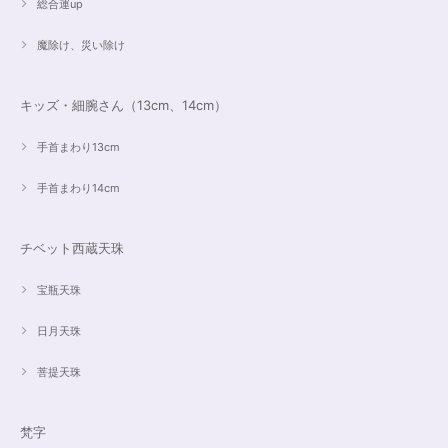
総合運up
魔除け、災い除け
キッズ・細腕さん（13cm、14cm）
手首まわり13cm
手首まわり14cm
チベット西蔵天珠
宝瓶天珠
日月天珠
菩提天珠
梵字