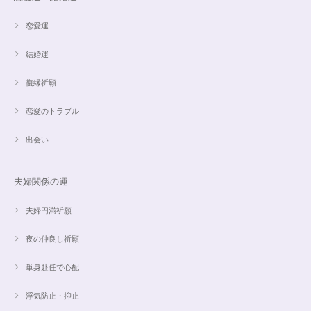
恋愛運
結婚運
復縁祈願
恋愛のトラブル
出会い
夫婦関係の運
夫婦円満祈願
夜の仲良し祈願
単身赴任で心配
浮気防止・抑止