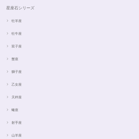
星座石シリーズ
牡羊座
牡牛座
双子座
蟹座
獅子座
乙女座
天秤座
蠍座
射手座
山羊座