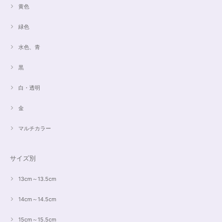
黄色
緑色
水色、青
黒
白・透明
金
マルチカラー
サイズ別
13cm～13.5cm
14cm～14.5cm
15cm～15.5cm