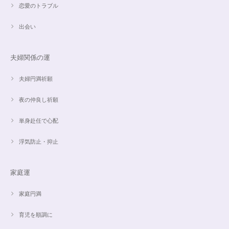
恋愛のトラブル
思ったより小粒でしたがとても綺麗なアパタイトでした ありがとうござい
出会い
ました⭐︎ アパタイトは大丈夫だったのですが、箱が潰れておまけで付いてい
たフローライトのさざれが粉々でした アパタイトを固定していたテープも
取れていたので、相当揺らされたか投げられたりしたのかも…
夫婦関係の運
夫婦円満祈願
【限定数1】レモンクォーツのサザレ100g/空間浄化/パワーストーンブレスレット浄化
2024/09/07
夜の仲良し祈願
単身赴任で心配
浮気防止・抑止
魅惑のスピリチュアルストーン｜2本目にもおすすめ！チャロアイトのブレスレット✨16.5cm
2024/09/07
家庭運
家庭円満
オーダー✨18cmブレスレット2点セット(⋆ᵕᴗᵕ⋆).+*
2024/06/20
育児を順調に