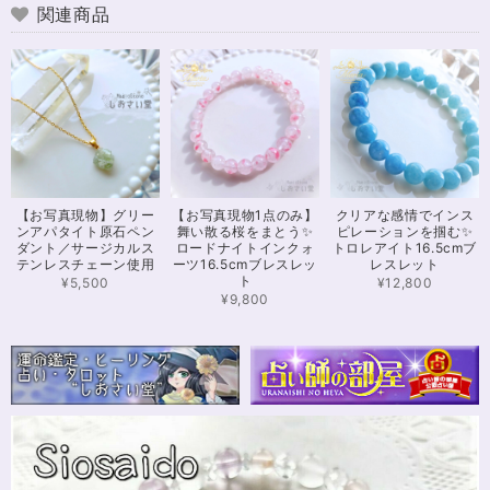
すごく丁寧で親切でした！ お忙しい中、対応して下さって 本当にありがと
関連商品
うございました！ また機会があったら利用したいと思います。 この度は本
当にありがとうございました！
※16.5cmオーダー 努力を成功に導く✨ガーネット入りブレスレット15cm
2024/12/18
可愛いお品をありがとうございます。陽に当たるとキラキラして、とても可
【お写真現物】グリー
【お写真現物1点のみ】
クリアな感情でインス
愛いです！とくにシトリンの色味がとても気に入りました。まだ、気になる
ンアパタイト原石ペン
舞い散る桜をまとう✨
ピレーションを掴む✨
ブレスレットがたくさんあったので、また購入させていただきたいと思いま
ダント／サージカルス
ロードナイトインクォ
トロレアイト16.5cmブ
す。また親切で迅速、丁寧な対応をしてくださりありがとうございました。
テンレスチェーン使用
ーツ16.5cmブレスレッ
レスレット
ト
¥5,500
¥12,800
¥9,800
【限定数1】カイヤナイトのサザレ100g/空間浄化/パワーストーンブレスレット浄化
2024/11/25
さざれながら、カイヤナイトのブルーバンドやジラソールアイが見える石も
ありました きれいな石をありがとうございます⭐︎