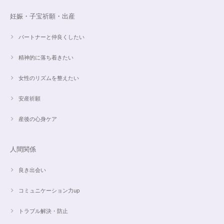
こんばんは。 商品受け取りました。 サイズ調整していただき、画像で見る
妊娠・子宝祈願・出産
より本物の方がより素敵で、大変満足してしています。 毎日パワーストー
ンに癒されそうです。 ご丁寧な対応に感謝しております。
パートナーと仲良くしたい
精神的に落ち着きたい
【ご売約済】カイヤナイト×ラリマー✨16.5cmブレスレット
2024/05/13
女性のリズムを整えたい
昨日、無事受け取りました。早速身につけています。 カイヤナイトがキラ
安産祈願
キラ綺麗で、ラリマーとのコントラストが素敵です。アメジストの淡い紫と
ラリマーの水色、好きな組み合わせです。 サイズ調整して頂け、ちょうど
産後の心身ケア
よい大きさです。 いつもありがとうございます。
人間関係
愛と癒しの5Aラリマーブレスレット【限定ムーンストーン】✨17cm
2024/05/06
良き出会い
コミュニケーション力up
トラブル解決・防止
こころを磨くアクアオーラのポイントペンダント☆さらなる高みへつながる鍵を…
2024/05/02