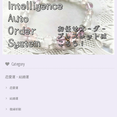
シンデレラのパワーストーンブレスレット「夢は希むもの」✨ブルーカルセドニー16cm
ステンレス→水晶変更
2024/10/24
本日無事に、到着しました！ ワクワクしながら開封しました(*^^*) とって
もキレイな色合いで、手に取るとほんのり温かく感じ元気になる気がしま
す！リボンのメッセージも大事にします(*^^*)まさかのお名前が(芸名なの
でしょうかね？^^)同じでびっくり♡嬉しいです♡ 次回は、オーダーをお願
いしてみたいなと思いました！
インスピレーションの湧泉✨アクアオーラブレスレット15.5cm
Category
2024/10/22
恋愛運・結婚運
この度は、ご縁に感謝致します。 やはり、この色のアクアオーラに出会え
て、 嬉しいです。 ダークアクアオーラも幻想的ですが、この爽やかな 水色
も、ずっーと見ていられますね。 素敵なブレスレットを、有難うございま
恋愛運
した。
結婚運
復縁祈願
【限定数1】アパタイトのサザレ100g/精神安定/パワーストーンブレスレット浄化
2024/10/22