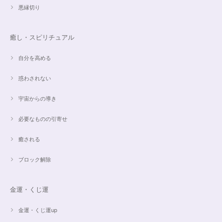
悪縁切り
すぐに手元に届きました。写真の通りで、とてもキレイで気にいっていま
す。ありがとうございました。
癒し・スピリチュアル
自分を高める
オーダー✨マルチカラー15cmブレスレット
惑わされない
2024/03/27
宇宙からの導き
希望通りに作って頂けました❣️ とても綺麗でうれしいです☺️ 対応も丁寧
で、梱包も綺麗にして頂きありがとうございました😊 次に購入する時もこ
必要なものの引寄せ
ちらでお願いしたいと思います☺️
癒される
ブロック解除
ご売約済✨ピンクフローライト限定バイカラー✨16.5cmブレスレット
2023/09/09
金運・くじ運
とても丁寧にご対応いただきありがとうございました。ストーンもすごくキ
ラキラして綺麗でした。大切に着けたいと思います(*^^*)
金運・くじ運up