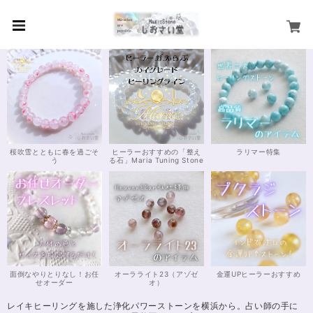
桜吹雪とともに春を過ごそ
ヒーラーおすすめの「整え
ラリマー特集
う
る石」Maria Tuning Stone
面倒なやりとりなし！お任
オーラライト23（アゾゼ
金運UPヒーラーおすすめ
せオーダー
オ）
レイキヒーリングを施した浄化パワーストーンを横浜から。占い師の手に