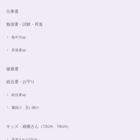
仕事運
16cmオーダーご売約済【うつし世はゆめ 夜の夢こそまこと】5Aclassカイヤナイト15cmブレスレット
2023/07/29
勉強運・試験・昇進
昨日無事届きました！ 江戸川乱歩と明智小五郎にまさにイメージピッタリ
集中力up
の、なんとも不思議な雰囲気のするブレスです。 サイズ直しで入れていた
だいたアメジストが、2つの色味のためにまた素敵で…すみません、語彙力
ないのでうまく表現できません。 ただ、想像通りおしゃれで素敵でした！
昇進運up
大事にします。いつもありがとうございます。
健康運
遠隔レイキヒーリング（人）
総合運・お守り
2023/07/16
総合運up
魔除け、災い除け
キッズ・細腕さん（13cm、14cm）
手首まわり13cm