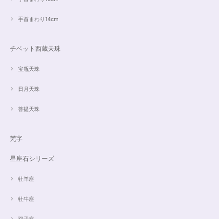
手首まわり14cm
チベット西蔵天珠
宝瓶天珠
日月天珠
菩提天珠
梵字
星座石シリーズ
牡羊座
牡牛座
双子座