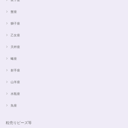
蟹座
獅子座
乙女座
天秤座
蠍座
射手座
山羊座
水瓶座
魚座
粒売りビーズ等