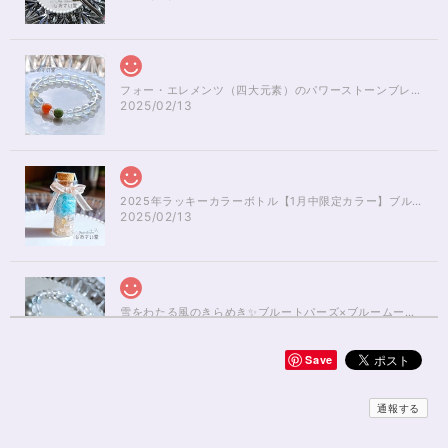
フォー・エレメンツ（四大元素）のパワーストーンブレスレット✨レインボーオーラ16cm
2025/02/13
2025年ラッキーカラーボトル【1月中限定カラー】ブルーアパタイト×ルチルクォーツさざれ石
2025/02/13
雪をわたる風のきらめき✨ブルートパーズ×ブルームーンストーンブレスレット17cm
2025/01/04
Save
無事届きました！ 開けた瞬間、想像以上に可愛くて綺麗で、 とてもテンシ
ョンが上がりました！ ラッピングも可愛く、梱包もすごく丁寧で袋を開け
通報する
るのが 勿体無いくらいでした！ おまけで付いてきたさざれも可愛くて綺麗
で とても良かったです。 購入前に伺った質問や要望に対する対応も、 もの