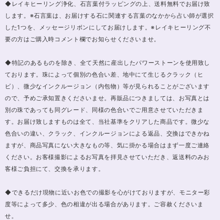
◆レイキヒーリング浄化、石言葉付ラッピングの上、送料無料でお届け致
します。※石言葉は、お届けする石に関連する言葉のなかから占い師が選択
した1つを、メッセージリボンにしてお届けします。※レイキヒーリング不
要の方はご購入時コメント欄でお知らせくださいませ。
◆特記のあるものを除き、全て天然に産出したパワーストーンを使用致し
ております。珠によって個別の色合い差、地中にて生じるクラック（ヒ
ビ）、微少なインクルージョン（内包物）等が見られることがございます
ので、予めご承知置きくださいませ。再販品につきましては、お写真とは
別の珠であっても同グレード、同様の色合いでご用意させていただきま
す。お届け致しますものは全て、当社基準をクリアした商品です。微少な
色合いの違い、クラック、インクルージョンによる返品、交換はできかね
ますが、商品写真にない大きなもの等、気に掛かる場合はまず一度ご連絡
ください。お客様撮影によるお写真を拝見させていただき、返送料のみお
客様ご負担にて、交換を承ります。
◆できるだけ現物に近いお色での撮影を心がけておりますが、モニター彩
度等によって多少、色の相違が出る場合があります。ご容赦くださいま
せ。