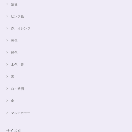
紫色
ピンク色
赤、オレンジ
黄色
緑色
水色、青
黒
白・透明
金
マルチカラー
サイズ別