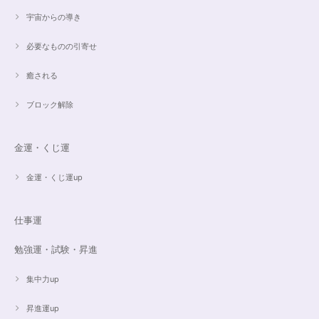
宇宙からの導き
希望通りに作って頂けました❣️ とても綺麗でうれしいです☺️ 対応も丁寧
で、梱包も綺麗にして頂きありがとうございました😊 次に購入する時もこ
必要なものの引寄せ
ちらでお願いしたいと思います☺️
癒される
ブロック解除
ご売約済✨ピンクフローライト限定バイカラー✨16.5cmブレスレット
2023/09/09
金運・くじ運
とても丁寧にご対応いただきありがとうございました。ストーンもすごくキ
ラキラして綺麗でした。大切に着けたいと思います(*^^*)
金運・くじ運up
仕事運
16cmオーダーご売約済【うつし世はゆめ 夜の夢こそまこと】5Aclassカイヤナイト15cmブレスレット
2023/07/29
勉強運・試験・昇進
昨日無事届きました！ 江戸川乱歩と明智小五郎にまさにイメージピッタリ
集中力up
の、なんとも不思議な雰囲気のするブレスです。 サイズ直しで入れていた
だいたアメジストが、2つの色味のためにまた素敵で…すみません、語彙力
ないのでうまく表現できません。 ただ、想像通りおしゃれで素敵でした！
昇進運up