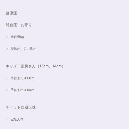
大事にします。いつもありがとうございます。
健康運
遠隔レイキヒーリング（人）
総合運・お守り
2023/07/16
総合運up
魔除け、災い除け
キッズ・細腕さん（13cm、14cm）
手首まわり13cm
手首まわり14cm
チベット西蔵天珠
宝瓶天珠