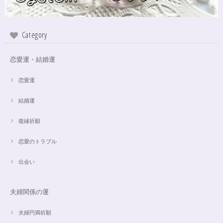
インスピレーションの湧泉✨アクアオーラブレスレット15.5cm
Category
2024/10/22
恋愛運・結婚運
この度は、ご縁に感謝致します。 やはり、この色のアクアオーラに出会え
て、 嬉しいです。 ダークアクアオーラも幻想的ですが、この爽やかな 水色
も、ずっーと見ていられますね。 素敵なブレスレットを、有難うございま
恋愛運
した。
結婚運
復縁祈願
【限定数1】アパタイトのサザレ100g/精神安定/パワーストーンブレスレット浄化
2024/10/22
恋愛のトラブル
思ったより小粒でしたがとても綺麗なアパタイトでした ありがとうござい
出会い
ました⭐︎ アパタイトは大丈夫だったのですが、箱が潰れておまけで付いてい
たフローライトのさざれが粉々でした アパタイトを固定していたテープも
取れていたので、相当揺らされたか投げられたりしたのかも…
夫婦関係の運
夫婦円満祈願
【限定数1】レモンクォーツのサザレ100g/空間浄化/パワーストーンブレスレット浄化