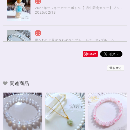
2025年ラッキーカラーボトル【1月中限定カラー】ブルーアパタイト×ルチルクォーツさざれ石
2025/02/13
雪をわたる風のきらめき✨ブルートパーズ×ブルームーンストーンブレスレット17cm
2025/01/04
Save
無事届きました！ 開けた瞬間、想像以上に可愛くて綺麗で、 とてもテンシ
ョンが上がりました！ ラッピングも可愛く、梱包もすごく丁寧で袋を開け
通報する
るのが 勿体無いくらいでした！ おまけで付いてきたさざれも可愛くて綺麗
で とても良かったです。 購入前に伺った質問や要望に対する対応も、 もの
すごく丁寧で親切でした！ お忙しい中、対応して下さって 本当にありがと
関連商品
うございました！ また機会があったら利用したいと思います。 この度は本
当にありがとうございました！
※16.5cmオーダー 努力を成功に導く✨ガーネット入りブレスレット15cm
2024/12/18