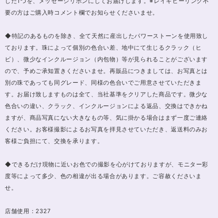
した1つを、メッセージリボンにしてお届けします。※レイキヒーリング不
要の方はご購入時コメント欄でお知らせくださいませ。
◆特記のあるものを除き、全て天然に産出したパワーストーンを使用致し
ております。珠によって個別の色合い差、地中にて生じるクラック（ヒ
ビ）、微少なインクルージョン（内包物）等が見られることがございます
ので、予めご承知置きくださいませ。再販品につきましては、お写真とは
別の珠であっても同グレード、同様の色合いでご用意させていただきま
す。お届け致しますものは全て、当社基準をクリアした商品です。微少な
色合いの違い、クラック、インクルージョンによる返品、交換はできかね
ますが、商品写真にない大きなもの等、気に掛かる場合はまず一度ご連絡
ください。お客様撮影によるお写真を拝見させていただき、返送料のみお
客様ご負担にて、交換を承ります。
◆できるだけ現物に近いお色での撮影を心がけておりますが、モニター彩
度等によって多少、色の相違が出る場合があります。ご容赦くださいま
せ。
店舗使用：2327