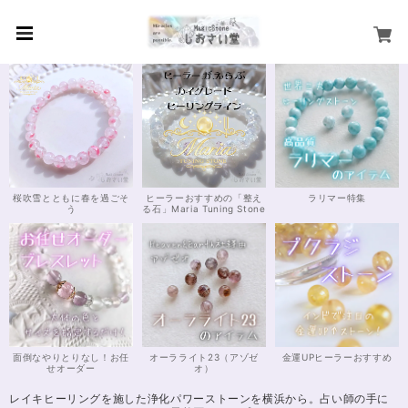
桜吹雪とともに春を過ごそ
ヒーラーおすすめの「整え
ラリマー特集
う
る石」Maria Tuning Stone
面倒なやりとりなし！お任
オーラライト23（アゾゼ
金運UPヒーラーおすすめ
せオーダー
オ）
レイキヒーリングを施した浄化パワーストーンを横浜から。占い師の手に