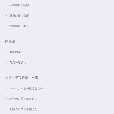
2024/09/07
夜の仲良し祈願
単身赴任で心配
浮気防止・抑止
魅惑のスピリチュアルストーン｜2本目にもおすすめ！チャロアイトのブレスレット✨16.5cm
2024/09/07
家庭運
家庭円満
オーダー✨18cmブレスレット2点セット(⋆ᵕᴗᵕ⋆).+*
2024/06/20
育児を順調に
こんばんは。 商品受け取りました。 サイズ調整していただき、画像で見る
妊娠・子宝祈願・出産
より本物の方がより素敵で、大変満足してしています。 毎日パワーストー
ンに癒されそうです。 ご丁寧な対応に感謝しております。
パートナーと仲良くしたい
精神的に落ち着きたい
【ご売約済】カイヤナイト×ラリマー✨16.5cmブレスレット
2024/05/13
女性のリズムを整えたい