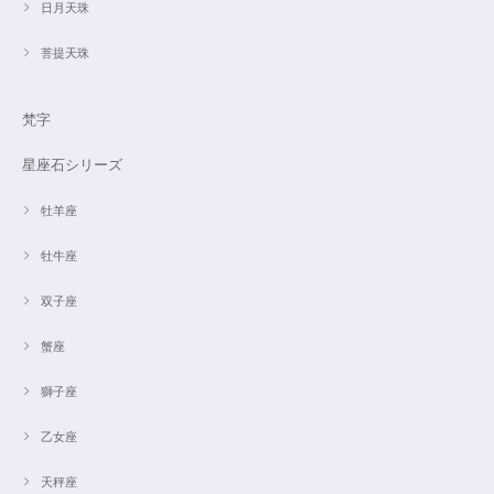
日月天珠
菩提天珠
梵字
星座石シリーズ
牡羊座
牡牛座
双子座
蟹座
獅子座
乙女座
天秤座