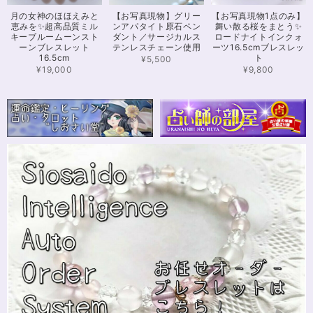
可愛いお品をありがとうございます。陽に当たるとキラキラして、とても可
月の女神のほほえみと
【お写真現物】グリー
【お写真現物1点のみ】
愛いです！とくにシトリンの色味がとても気に入りました。まだ、気になる
恵みを✨超高品質ミル
ンアパタイト原石ペン
舞い散る桜をまとう✨
ブレスレットがたくさんあったので、また購入させていただきたいと思いま
キーブルームーンスト
ダント／サージカルス
ロードナイトインクォ
す。また親切で迅速、丁寧な対応をしてくださりありがとうございました。
ーンブレスレット
テンレスチェーン使用
ーツ16.5cmブレスレッ
16.5cm
ト
¥5,500
¥19,000
¥9,800
【限定数1】カイヤナイトのサザレ100g/空間浄化/パワーストーンブレスレット浄化
2024/11/25
さざれながら、カイヤナイトのブルーバンドやジラソールアイが見える石も
ありました きれいな石をありがとうございます⭐︎
シンデレラのパワーストーンブレスレット「夢は希むもの」✨ブルーカルセドニー16cm
ステンレス→水晶変更
2024/10/24
本日無事に、到着しました！ ワクワクしながら開封しました(*^^*) とって
もキレイな色合いで、手に取るとほんのり温かく感じ元気になる気がしま
す！リボンのメッセージも大事にします(*^^*)まさかのお名前が(芸名なの
でしょうかね？^^)同じでびっくり♡嬉しいです♡ 次回は、オーダーをお願
いしてみたいなと思いました！