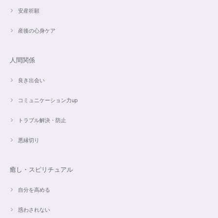
昨日、無事受け取りました。早速身につけています。 カイヤナイトがキラ
安産祈願
キラ綺麗で、ラリマーとのコントラストが素敵です。アメジストの淡い紫と
ラリマーの水色、好きな組み合わせです。 サイズ調整して頂け、ちょうど
産後の心身ケア
よい大きさです。 いつもありがとうございます。
人間関係
愛と癒しの5Aラリマーブレスレット【限定ムーンストーン】✨17cm
2024/05/06
良き出会い
コミュニケーション力up
トラブル解決・防止
こころを磨くアクアオーラのポイントペンダント☆さらなる高みへつながる鍵を…
2024/05/02
悪縁切り
すぐに手元に届きました。写真の通りで、とてもキレイで気にいっていま
す。ありがとうございました。
癒し・スピリチュアル
自分を高める
オーダー✨マルチカラー15cmブレスレット
惑わされない
2024/03/27