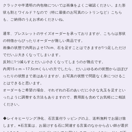
クラックや半透明の内包物については画像をよくご確認ください。また形
状も割とワイルド？なので（特に最後のお写真のシトリンなど）こちら
も、ご納得のうえお求めくださいね。
通常、ブレスレットのサイズオーダーを承っておりますが、こちらは形状
の特徴からぴったりオーダーが難しい商品です。
画像の状態で内周およそ17cm、石を足すことはできますが1つ足しただけ
でだいぶ大きくなってしまいます。
反対に1つ減らすとだいぶ小さくなってしまうのが難点です。
内周15ｃｍ～17.5cmくらいの方でしたら、だいぶゆるめの状態からほぼぴ
ったりの状態まで差はありますが、お写真の状態で問題なく身につけるこ
とはできると思います。
オーダーをご希望の場合、それぞれの石のあいだに小さな丸玉を足すとい
ったように調整する方法もありますので、費用面も含めてお気軽にご相談
ください。
◆レイキヒーリング浄化、石言葉付ラッピングの上、送料無料でお届け致
します。※石言葉は、お届けする石に関連する言葉のなかから占い師が選択