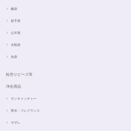
蠍座
射手座
山羊座
水瓶座
魚座
粒売りビーズ等
浄化用品
サンキャッチャー
聖水・フレグランス
サザレ