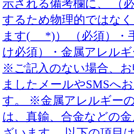
示される備考欄に、 （
するため物理的ではなく
ます(_ _*)） （必須
け必須）・金属アレルギ
※ご記入のない場合、お
ましたメールやSMSへ
す。 ※金属アレルギー
は、真鍮、合金などの金
ざいます。 以下の項目