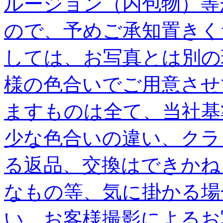
ルージョン（内包物）等
ので、予めご承知置きく
しては、お写真とは別の
様の色合いでご用意させ
ますものは全て、当社基
少な色合いの違い、クラ
る返品、交換はできかね
なもの等、気に掛かる場
い。お客様撮影によるお