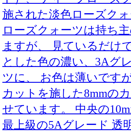
施された淡色ローズクォ
ローズクォーツは持ち主
ますが、 見ているだけ
とした色の濃い、3Aグ
ツに、 お色は薄いです
カットを施した8mmの
せています。 中央の10
最上級の5Aグレード 