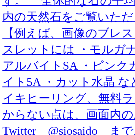
す。 全体的な石の平
内の天然石をご覧いただ
【例えば、画像のブレス
スレットには ・モルガナ
アルバイトSA ・ピンク
イト5A ・カット水晶 
イキヒーリング、無料ラ
からない点は、画面内の
Twitter @siosai