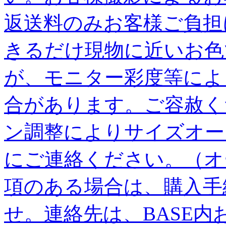
返送料のみお客様ご負担
きるだけ現物に近いお色
が、モニター彩度等によ
合があります。ご容赦く
ン調整によりサイズオー
にご連絡ください。（オ
項のある場合は、購入手
せ。連絡先は、BASE