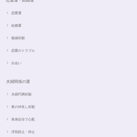
恋愛運・結婚運
した。
恋愛運
結婚運
【限定数1】アパタイトのサザレ100g/精神安定/パワーストーンブレスレット浄化
2024/10/22
復縁祈願
思ったより小粒でしたがとても綺麗なアパタイトでした ありがとうござい
恋愛のトラブル
ました⭐︎ アパタイトは大丈夫だったのですが、箱が潰れておまけで付いてい
たフローライトのさざれが粉々でした アパタイトを固定していたテープも
取れていたので、相当揺らされたか投げられたりしたのかも…
出会い
夫婦関係の運
【限定数1】レモンクォーツのサザレ100g/空間浄化/パワーストーンブレスレット浄化
2024/09/07
夫婦円満祈願
夜の仲良し祈願
単身赴任で心配
魅惑のスピリチュアルストーン｜2本目にもおすすめ！チャロアイトのブレスレット✨16.5cm
2024/09/07
浮気防止・抑止