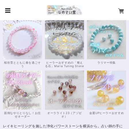
桜吹雪とともに春を過ごそ
ヒーラーおすすめの「整え
ラリマー特集
う
る石」Maria Tuning Stone
面倒なやりとりなし！お任
オーラライト23（アゾゼ
金運UPヒーラーおすすめ
せオーダー
オ）
レイキヒーリングを施した浄化パワーストーンを横浜から。占い師の手に