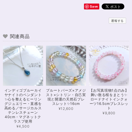
Save
無事届きました！ 開けた瞬間、想像以上に可愛くて綺麗で、 とてもテンシ
ョンが上がりました！ ラッピングも可愛く、梱包もすごく丁寧で袋を開け
通報する
るのが 勿体無いくらいでした！ おまけで付いてきたさざれも可愛くて綺麗
で とても良かったです。 購入前に伺った質問や要望に対する対応も、 もの
すごく丁寧で親切でした！ お忙しい中、対応して下さって 本当にありがと
関連商品
うございました！ また機会があったら利用したいと思います。 この度は本
当にありがとうございました！
※16.5cmオーダー 努力を成功に導く✨ガーネット入りブレスレット15cm
2024/12/18
可愛いお品をありがとうございます。陽に当たるとキラキラして、とても可
インディゴブルーカイ
ブルートパーズ×アメジ
【お写真現物1点のみ】
愛いです！とくにシトリンの色味がとても気に入りました。まだ、気になる
ヤナイトのペンダント
スト×シトリン・自己実
舞い散る桜をまとう✨
ブレスレットがたくさんあったので、また購入させていただきたいと思いま
✨心を整えるヒーリン
現と開運の天然石ブレ
ロードナイトインクォ
す。また親切で迅速、丁寧な対応をしてくださりありがとうございました。
グジュエリー・直感を
スレット✨16cm
ーツ16.5cmブレスレッ
高める／サージカルス
ト
¥12,600
テンレスチェーン
¥9,800
40cm・マグネットク
ラスプ使用
【限定数1】カイヤナイトのサザレ100g/空間浄化/パワーストーンブレスレット浄化
2024/11/25
¥4,500