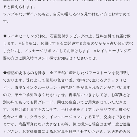
ると伝えられます。
シンプルなデザインのもと、自分の道しるべを見つけたい方におすすめで
す。
◆レイキヒーリング浄化、石言葉付ラッピングの上、送料無料でお届け致
します。※石言葉は、お届けする石に関連する言葉のなかから占い師が選択
した1つを、メッセージリボンにしてお届けします。※レイキヒーリング不
要の方はご購入時コメント欄でお知らせくださいませ。
◆特記のあるものを除き、全て天然に産出したパワーストーンを使用致し
ております。珠によって個別の色合い差、地中にて生じるクラック（ヒ
ビ）、微少なインクルージョン（内包物）等が見られることがございます
ので、予めご承知置きくださいませ。再販品につきましては、お写真とは
別の珠であっても同グレード、同様の色合いでご用意させていただきま
す。お届け致しますものは全て、当社基準をクリアした商品です。微少な
色合いの違い、クラック、インクルージョンによる返品、交換はできかね
ますが、商品写真にない大きなもの等、気に掛かる場合はまず一度ご連絡
ください。お客様撮影によるお写真を拝見させていただき、返送料のみお