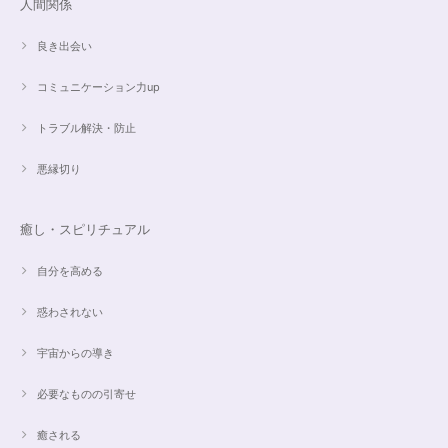
人間関係
良き出会い
コミュニケーション力up
こころを磨くアクアオーラのポイントペンダント☆さらなる高みへつながる鍵を…
2024/05/02
トラブル解決・防止
すぐに手元に届きました。写真の通りで、とてもキレイで気にいっていま
悪縁切り
す。ありがとうございました。
癒し・スピリチュアル
オーダー✨マルチカラー15cmブレスレット
2024/03/27
自分を高める
惑わされない
希望通りに作って頂けました❣️ とても綺麗でうれしいです☺️ 対応も丁寧
で、梱包も綺麗にして頂きありがとうございました😊 次に購入する時もこ
宇宙からの導き
ちらでお願いしたいと思います☺️
必要なものの引寄せ
ご売約済✨ピンクフローライト限定バイカラー✨16.5cmブレスレット
癒される