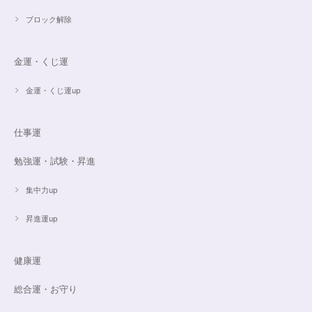
2023/09/09
ブロック解除
とても丁寧にご対応いただきありがとうございました。ストーンもすごくキ
ラキラして綺麗でした。大切に着けたいと思います(*^^*)
金運・くじ運
金運・くじ運up
16cmオーダーご売約済【うつし世はゆめ 夜の夢こそまこと】5Aclassカイヤナイト15cmブレスレット
2023/07/29
仕事運
昨日無事届きました！ 江戸川乱歩と明智小五郎にまさにイメージピッタリ
勉強運・試験・昇進
の、なんとも不思議な雰囲気のするブレスです。 サイズ直しで入れていた
だいたアメジストが、2つの色味のためにまた素敵で…すみません、語彙力
ないのでうまく表現できません。 ただ、想像通りおしゃれで素敵でした！
集中力up
大事にします。いつもありがとうございます。
昇進運up
遠隔レイキヒーリング（人）
健康運
2023/07/16
総合運・お守り