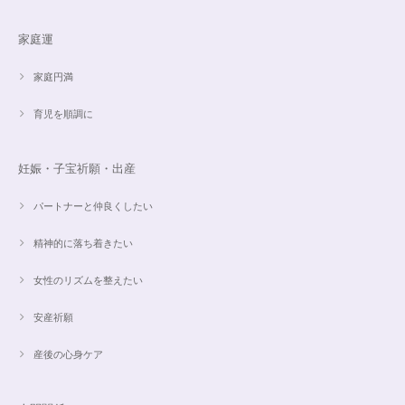
家庭運
オーダー✨18cmブレスレット2点セット(⋆ᵕᴗᵕ⋆).+*
2024/06/20
家庭円満
育児を順調に
こんばんは。 商品受け取りました。 サイズ調整していただき、画像で見る
より本物の方がより素敵で、大変満足してしています。 毎日パワーストー
ンに癒されそうです。 ご丁寧な対応に感謝しております。
妊娠・子宝祈願・出産
パートナーと仲良くしたい
【ご売約済】カイヤナイト×ラリマー✨16.5cmブレスレット
2024/05/13
精神的に落ち着きたい
昨日、無事受け取りました。早速身につけています。 カイヤナイトがキラ
女性のリズムを整えたい
キラ綺麗で、ラリマーとのコントラストが素敵です。アメジストの淡い紫と
ラリマーの水色、好きな組み合わせです。 サイズ調整して頂け、ちょうど
安産祈願
よい大きさです。 いつもありがとうございます。
産後の心身ケア
愛と癒しの5Aラリマーブレスレット【限定ムーンストーン】✨17cm
2024/05/06