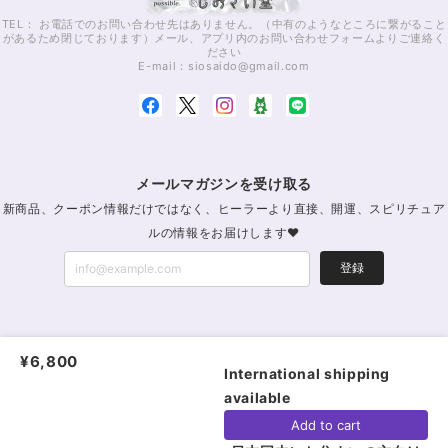
TEL： お電話でのお問い合わせ先はありません。（中有のようなところに繋がること
があるため閉じております）メール、アプリ内のお問い合わせフォームよりご連絡く
ださい
E-mail：
siosaido@gmail.com
メールマガジンを受け取る
新商品、クーポン情報だけではなく、ヒーラーより直接、開運、スピリチュア
ルの情報をお届けします♥
登録
パワーストーン通販・浄化｜MagicStoneしおさい堂｜レイキパワーストーン公式
¥6,800
|
プライバシーポリシー
|
特定商取引法に基づく表記
International shipping
available
ショップに質問する
Add to cart