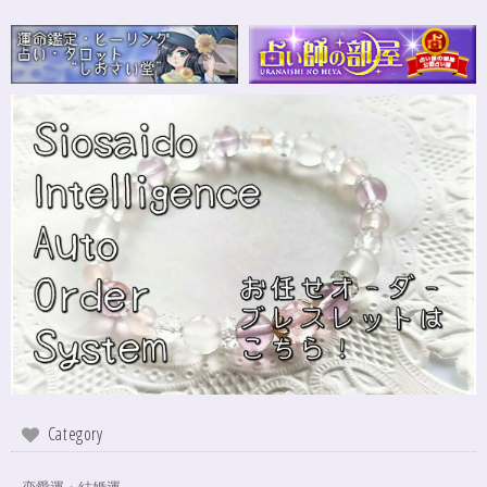
さざれながら、カイヤナイトのブルーバンドやジラソールアイが見える石も
ありました きれいな石をありがとうございます⭐︎
シンデレラのパワーストーンブレスレット「夢は希むもの」✨ブルーカルセドニー16cm
ステンレス→水晶変更
2024/10/24
本日無事に、到着しました！ ワクワクしながら開封しました(*^^*) とって
もキレイな色合いで、手に取るとほんのり温かく感じ元気になる気がしま
す！リボンのメッセージも大事にします(*^^*)まさかのお名前が(芸名なの
でしょうかね？^^)同じでびっくり♡嬉しいです♡ 次回は、オーダーをお願
いしてみたいなと思いました！
インスピレーションの湧泉✨アクアオーラブレスレット15.5cm
2024/10/22
Category
この度は、ご縁に感謝致します。 やはり、この色のアクアオーラに出会え
て、 嬉しいです。 ダークアクアオーラも幻想的ですが、この爽やかな 水色
も、ずっーと見ていられますね。 素敵なブレスレットを、有難うございま