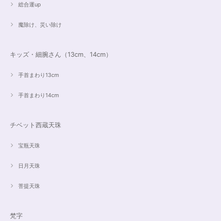
総合運up
魔除け、災い除け
キッズ・細腕さん（13cm、14cm）
手首まわり13cm
手首まわり14cm
チベット西蔵天珠
宝瓶天珠
日月天珠
菩提天珠
梵字