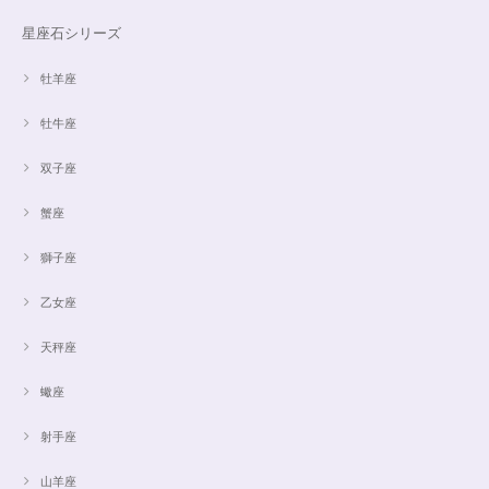
星座石シリーズ
牡羊座
牡牛座
双子座
蟹座
獅子座
乙女座
天秤座
蠍座
射手座
山羊座