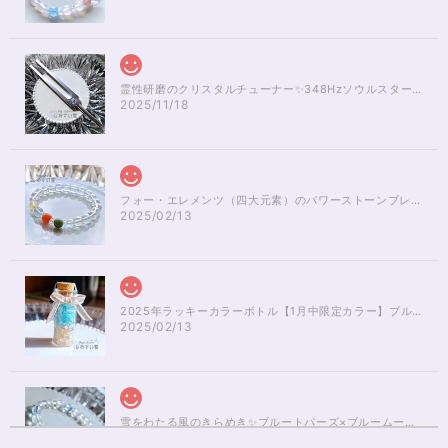
霊性研磨のクリスタルチューナー✨348Hzソウルスターチャクラのヒーリング
2025/11/18
フォー・エレメンツ（四大元素）のパワーストーンブレスレット✨レインボーオーラ16cm
2025/02/13
2025年ラッキーカラーボトル【1月中限定カラー】ブルーアパタイト×ルチルクォーツさざれ石
2025/02/13
雪をわたる風のきらめき✨ブルートパーズ×ブルームーンストーンブレスレット17cm
2025/01/04