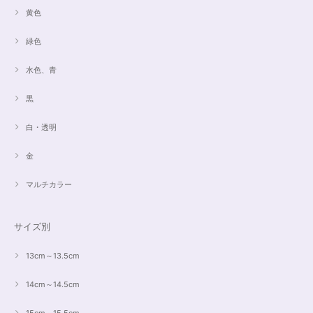
黄色
緑色
水色、青
黒
白・透明
金
マルチカラー
サイズ別
13cm～13.5cm
14cm～14.5cm