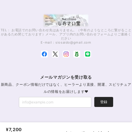
TEL： お電話でのお問い合わせ先はありません。（中有のようなところに繋がること
があるため閉じております）メール、アプリ内のお問い合わせフォームよりご連絡く
ださい
E-mail：
siosaido@gmail.com
メールマガジンを受け取る
新商品、クーポン情報だけではなく、ヒーラーより直接、開運、スピリチュア
ルの情報をお届けします♥
登録
パワーストーン通販・浄化｜MagicStoneしおさい堂｜レイキパワーストーン公式
¥7,200
|
プライバシーポリシー
|
特定商取引法に基づく表記