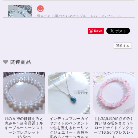
雪をわたる風のきらめき✨ブルートパーズ×ブルームーンストーンブレスレット17cm
2025/01/04
Save
無事届きました！ 開けた瞬間、想像以上に可愛くて綺麗で、 とてもテンシ
ョンが上がりました！ ラッピングも可愛く、梱包もすごく丁寧で袋を開け
通報する
るのが 勿体無いくらいでした！ おまけで付いてきたさざれも可愛くて綺麗
で とても良かったです。 購入前に伺った質問や要望に対する対応も、 もの
すごく丁寧で親切でした！ お忙しい中、対応して下さって 本当にありがと
関連商品
うございました！ また機会があったら利用したいと思います。 この度は本
当にありがとうございました！
※16.5cmオーダー 努力を成功に導く✨ガーネット入りブレスレット15cm
2024/12/18
可愛いお品をありがとうございます。陽に当たるとキラキラして、とても可
月の女神のほほえみと
インディゴブルーカイ
【お写真現物1点のみ】
愛いです！とくにシトリンの色味がとても気に入りました。まだ、気になる
恵みを✨超高品質ミル
ヤナイトのペンダント
舞い散る桜をまとう✨
ブレスレットがたくさんあったので、また購入させていただきたいと思いま
キーブルームーンスト
✨心を整えるヒーリン
ロードナイトインクォ
す。また親切で迅速、丁寧な対応をしてくださりありがとうございました。
ーンブレスレット
グジュエリー・直感を
ーツ16.5cmブレスレッ
16.5cm
高める／サージカルス
ト