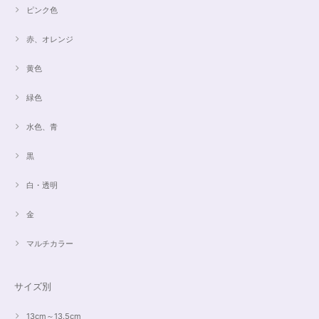
ピンク色
赤、オレンジ
黄色
緑色
水色、青
黒
白・透明
金
マルチカラー
サイズ別
13cm～13.5cm