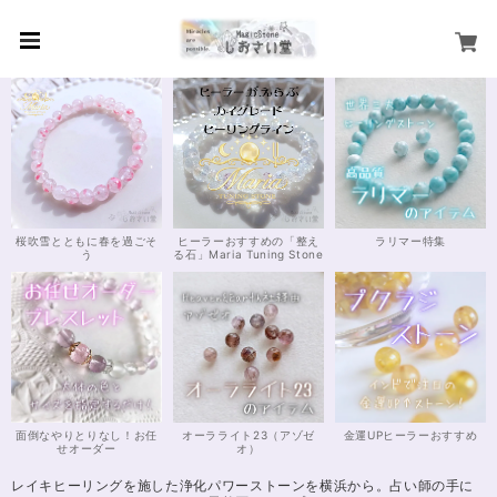
桜吹雪とともに春を過ごそ
ヒーラーおすすめの「整え
ラリマー特集
う
る石」Maria Tuning Stone
面倒なやりとりなし！お任
オーラライト23（アゾゼ
金運UPヒーラーおすすめ
せオーダー
オ）
レイキヒーリングを施した浄化パワーストーンを横浜から。占い師の手に