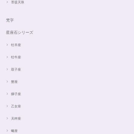
菩提天珠
梵字
星座石シリーズ
牡羊座
牡牛座
双子座
蟹座
獅子座
乙女座
天秤座
蠍座