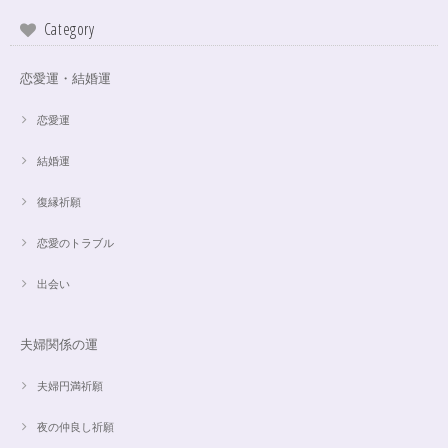
Category
この度は、ご縁に感謝致します。 やはり、この色のアクアオーラに出会え
て、 嬉しいです。 ダークアクアオーラも幻想的ですが、この爽やかな 水色
も、ずっーと見ていられますね。 素敵なブレスレットを、有難うございま
恋愛運・結婚運
した。
恋愛運
結婚運
【限定数1】アパタイトのサザレ100g/精神安定/パワーストーンブレスレット浄化
2024/10/22
復縁祈願
思ったより小粒でしたがとても綺麗なアパタイトでした ありがとうござい
恋愛のトラブル
ました⭐︎ アパタイトは大丈夫だったのですが、箱が潰れておまけで付いてい
たフローライトのさざれが粉々でした アパタイトを固定していたテープも
取れていたので、相当揺らされたか投げられたりしたのかも…
出会い
夫婦関係の運
【限定数1】レモンクォーツのサザレ100g/空間浄化/パワーストーンブレスレット浄化
2024/09/07
夫婦円満祈願
夜の仲良し祈願