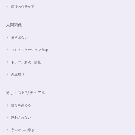
産後の心身ケア
愛と癒しの5Aラリマーブレスレット【限定ムーンストーン】✨17cm
2024/05/06
人間関係
良き出会い
コミュニケーション力up
こころを磨くアクアオーラのポイントペンダント☆さらなる高みへつながる鍵を…
2024/05/02
トラブル解決・防止
すぐに手元に届きました。写真の通りで、とてもキレイで気にいっていま
悪縁切り
す。ありがとうございました。
癒し・スピリチュアル
オーダー✨マルチカラー15cmブレスレット
2024/03/27
自分を高める
惑わされない
希望通りに作って頂けました❣️ とても綺麗でうれしいです☺️ 対応も丁寧
で、梱包も綺麗にして頂きありがとうございました😊 次に購入する時もこ
宇宙からの導き
ちらでお願いしたいと思います☺️