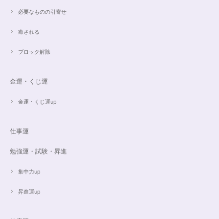
必要なものの引寄せ
ご売約済✨ピンクフローライト限定バイカラー✨16.5cmブレスレット
癒される
2023/09/09
ブロック解除
とても丁寧にご対応いただきありがとうございました。ストーンもすごくキ
ラキラして綺麗でした。大切に着けたいと思います(*^^*)
金運・くじ運
金運・くじ運up
16cmオーダーご売約済【うつし世はゆめ 夜の夢こそまこと】5Aclassカイヤナイト15cmブレスレット
2023/07/29
仕事運
昨日無事届きました！ 江戸川乱歩と明智小五郎にまさにイメージピッタリ
勉強運・試験・昇進
の、なんとも不思議な雰囲気のするブレスです。 サイズ直しで入れていた
だいたアメジストが、2つの色味のためにまた素敵で…すみません、語彙力
ないのでうまく表現できません。 ただ、想像通りおしゃれで素敵でした！
集中力up
大事にします。いつもありがとうございます。
昇進運up
遠隔レイキヒーリング（人）