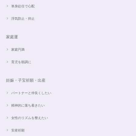
単身赴任で心配
魅惑のスピリチュアルストーン｜2本目にもおすすめ！チャロアイトのブレスレット✨16.5cm
2024/09/07
浮気防止・抑止
家庭運
オーダー✨18cmブレスレット2点セット(⋆ᵕᴗᵕ⋆).+*
2024/06/20
家庭円満
育児を順調に
こんばんは。 商品受け取りました。 サイズ調整していただき、画像で見る
より本物の方がより素敵で、大変満足してしています。 毎日パワーストー
ンに癒されそうです。 ご丁寧な対応に感謝しております。
妊娠・子宝祈願・出産
パートナーと仲良くしたい
【ご売約済】カイヤナイト×ラリマー✨16.5cmブレスレット
2024/05/13
精神的に落ち着きたい
昨日、無事受け取りました。早速身につけています。 カイヤナイトがキラ
女性のリズムを整えたい
キラ綺麗で、ラリマーとのコントラストが素敵です。アメジストの淡い紫と
ラリマーの水色、好きな組み合わせです。 サイズ調整して頂け、ちょうど
安産祈願
よい大きさです。 いつもありがとうございます。