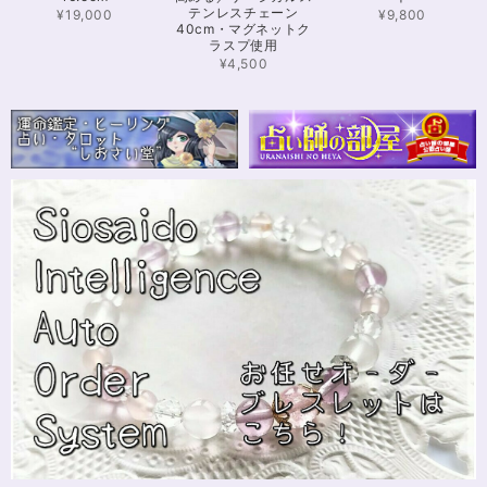
テンレスチェーン
¥19,000
¥9,800
40cm・マグネットク
ラスプ使用
【限定数1】カイヤナイトのサザレ100g/空間浄化/パワーストーンブレスレット浄化
2024/11/25
¥4,500
さざれながら、カイヤナイトのブルーバンドやジラソールアイが見える石も
ありました きれいな石をありがとうございます⭐︎
シンデレラのパワーストーンブレスレット「夢は希むもの」✨ブルーカルセドニー16cm
ステンレス→水晶変更
2024/10/24
本日無事に、到着しました！ ワクワクしながら開封しました(*^^*) とって
もキレイな色合いで、手に取るとほんのり温かく感じ元気になる気がしま
す！リボンのメッセージも大事にします(*^^*)まさかのお名前が(芸名なの
でしょうかね？^^)同じでびっくり♡嬉しいです♡ 次回は、オーダーをお願
いしてみたいなと思いました！
インスピレーションの湧泉✨アクアオーラブレスレット15.5cm
2024/10/22