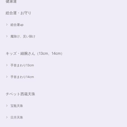
健康運
2023/07/16
総合運・お守り
総合運up
魔除け、災い除け
キッズ・細腕さん（13cm、14cm）
手首まわり13cm
手首まわり14cm
チベット西蔵天珠
宝瓶天珠
日月天珠