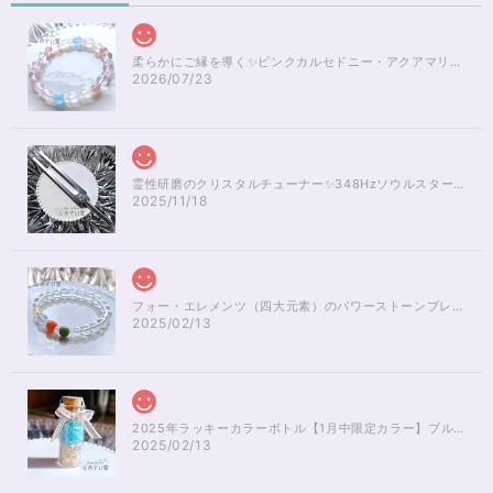
柔らかにご縁を導く✨ピンクカルセドニー・アクアマリンブレスレット16cm
2026/07/23
霊性研磨のクリスタルチューナー✨348Hzソウルスターチャクラのヒーリング
2025/11/18
フォー・エレメンツ（四大元素）のパワーストーンブレスレット✨レインボーオーラ16cm
2025/02/13
2025年ラッキーカラーボトル【1月中限定カラー】ブルーアパタイト×ルチルクォーツさざれ石
2025/02/13