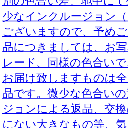
別の色合い差、地中にて
少なインクルージョン（
ございますので、予めご
品につきましては、お写
レード、同様の色合いで
お届け致しますものは全
品です。微少な色合いの
ジョンによる返品、交換
にない大きなもの等、気