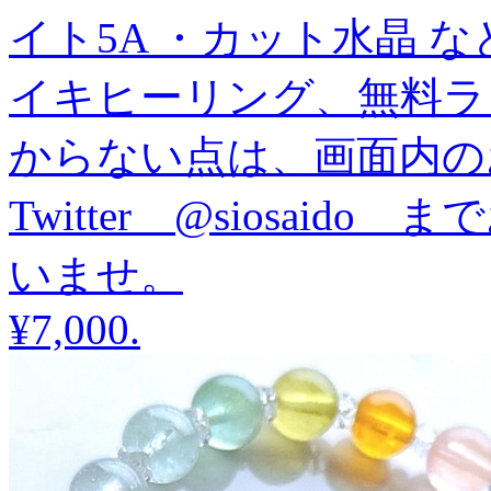
イト5A ・カット水晶 
イキヒーリング、無料ラ
からない点は、画面内の
Twitter @siosai
いませ。
¥7,000
.