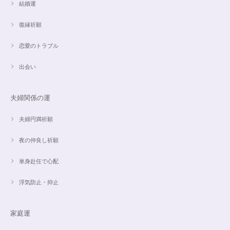
結婚運
【限定数1】アパタイトのサザレ100g/精神安定/パワーストーンブレスレット浄化
2024/10/22
復縁祈願
思ったより小粒でしたがとても綺麗なアパタイトでした ありがとうござい
恋愛のトラブル
ました⭐︎ アパタイトは大丈夫だったのですが、箱が潰れておまけで付いてい
たフローライトのさざれが粉々でした アパタイトを固定していたテープも
取れていたので、相当揺らされたか投げられたりしたのかも…
出会い
夫婦関係の運
【限定数1】レモンクォーツのサザレ100g/空間浄化/パワーストーンブレスレット浄化
2024/09/07
夫婦円満祈願
夜の仲良し祈願
単身赴任で心配
魅惑のスピリチュアルストーン｜2本目にもおすすめ！チャロアイトのブレスレット✨16.5cm
2024/09/07
浮気防止・抑止
家庭運
オーダー✨18cmブレスレット2点セット(⋆ᵕᴗᵕ⋆).+*
2024/06/20