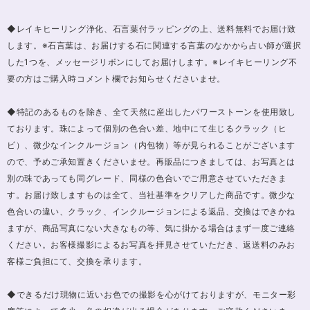
◆レイキヒーリング浄化、石言葉付ラッピングの上、送料無料でお届け致
します。※石言葉は、お届けする石に関連する言葉のなかから占い師が選択
した1つを、メッセージリボンにしてお届けします。※レイキヒーリング不
要の方はご購入時コメント欄でお知らせくださいませ。
◆特記のあるものを除き、全て天然に産出したパワーストーンを使用致し
ております。珠によって個別の色合い差、地中にて生じるクラック（ヒ
ビ）、微少なインクルージョン（内包物）等が見られることがございます
ので、予めご承知置きくださいませ。再販品につきましては、お写真とは
別の珠であっても同グレード、同様の色合いでご用意させていただきま
す。お届け致しますものは全て、当社基準をクリアした商品です。微少な
色合いの違い、クラック、インクルージョンによる返品、交換はできかね
ますが、商品写真にない大きなもの等、気に掛かる場合はまず一度ご連絡
ください。お客様撮影によるお写真を拝見させていただき、返送料のみお
客様ご負担にて、交換を承ります。
◆できるだけ現物に近いお色での撮影を心がけておりますが、モニター彩