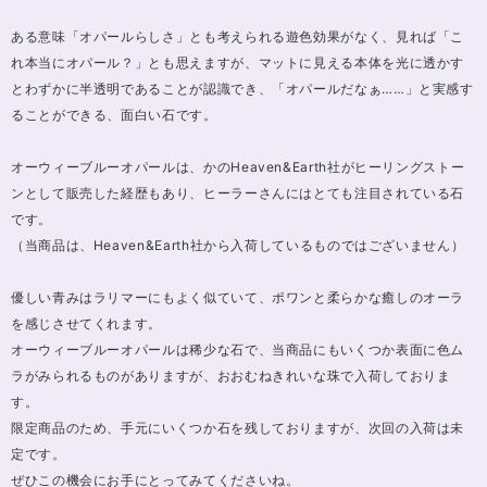
ある意味「オパールらしさ」とも考えられる遊色効果がなく、見れば「こ
れ本当にオパール？」とも思えますが、マットに見える本体を光に透かす
とわずかに半透明であることが認識でき、「オパールだなぁ……」と実感す
ることができる、面白い石です。
オーウィーブルーオパールは、かのHeaven&Earth社がヒーリングストー
ンとして販売した経歴もあり、ヒーラーさんにはとても注目されている石
です。
（当商品は、Heaven&Earth社から入荷しているものではございません）
優しい青みはラリマーにもよく似ていて、ポワンと柔らかな癒しのオーラ
を感じさせてくれます。
オーウィーブルーオパールは稀少な石で、当商品にもいくつか表面に色ム
ラがみられるものがありますが、おおむねきれいな珠で入荷しておりま
す。
限定商品のため、手元にいくつか石を残しておりますが、次回の入荷は未
定です。
ぜひこの機会にお手にとってみてくださいね。