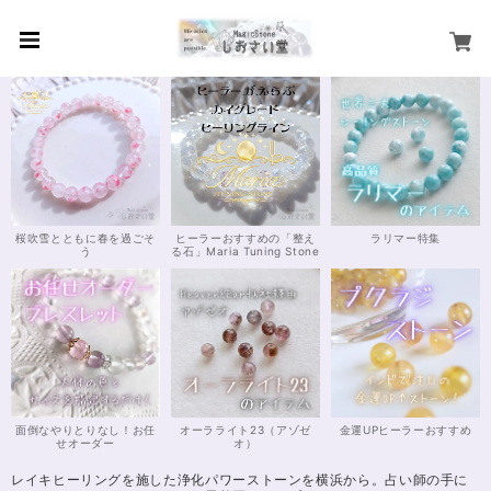
桜吹雪とともに春を過ごそ
ヒーラーおすすめの「整え
ラリマー特集
う
る石」Maria Tuning Stone
面倒なやりとりなし！お任
オーラライト23（アゾゼ
金運UPヒーラーおすすめ
せオーダー
オ）
レイキヒーリングを施した浄化パワーストーンを横浜から。占い師の手に