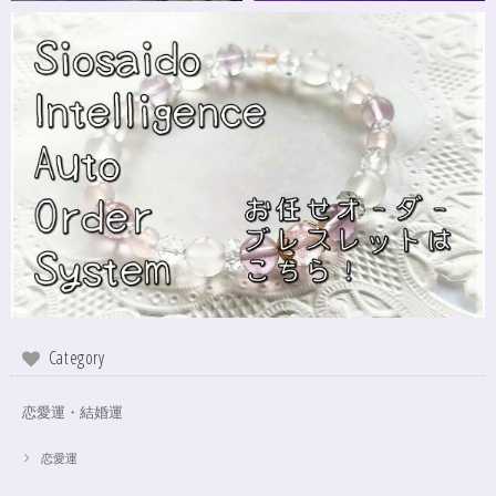
シンデレラのパワーストーンブレスレット「夢は希むもの」✨ブルーカルセドニー16cm
ステンレス→水晶変更
2024/10/24
本日無事に、到着しました！ ワクワクしながら開封しました(*^^*) とって
もキレイな色合いで、手に取るとほんのり温かく感じ元気になる気がしま
す！リボンのメッセージも大事にします(*^^*)まさかのお名前が(芸名なの
でしょうかね？^^)同じでびっくり♡嬉しいです♡ 次回は、オーダーをお願
いしてみたいなと思いました！
インスピレーションの湧泉✨アクアオーラブレスレット15.5cm
2024/10/22
Category
この度は、ご縁に感謝致します。 やはり、この色のアクアオーラに出会え
て、 嬉しいです。 ダークアクアオーラも幻想的ですが、この爽やかな 水色
も、ずっーと見ていられますね。 素敵なブレスレットを、有難うございま
恋愛運・結婚運
した。
恋愛運