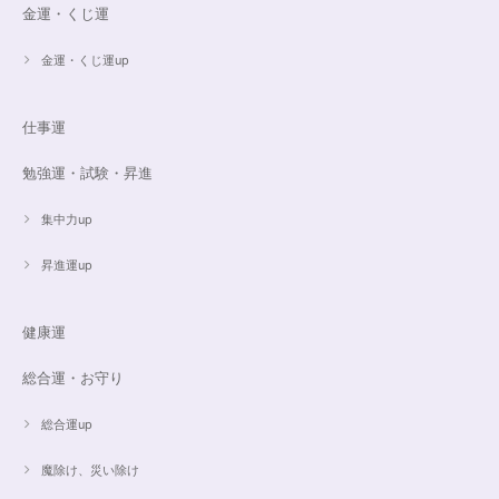
金運・くじ運
金運・くじ運up
16cmオーダーご売約済【うつし世はゆめ 夜の夢こそまこと】5Aclassカイヤナイト15cmブレスレット
2023/07/29
仕事運
昨日無事届きました！ 江戸川乱歩と明智小五郎にまさにイメージピッタリ
勉強運・試験・昇進
の、なんとも不思議な雰囲気のするブレスです。 サイズ直しで入れていた
だいたアメジストが、2つの色味のためにまた素敵で…すみません、語彙力
ないのでうまく表現できません。 ただ、想像通りおしゃれで素敵でした！
集中力up
大事にします。いつもありがとうございます。
昇進運up
遠隔レイキヒーリング（人）
健康運
2023/07/16
総合運・お守り
総合運up
魔除け、災い除け