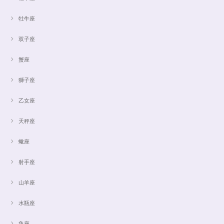
牡牛座
双子座
蟹座
獅子座
乙女座
天秤座
蠍座
射手座
山羊座
水瓶座
魚座