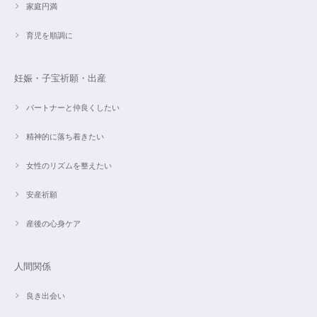
家庭円満
育児を順調に
こんばんは。 商品受け取りました。 サイズ調整していただき、画像で見る
より本物の方がより素敵で、大変満足してしています。 毎日パワーストー
ンに癒されそうです。 ご丁寧な対応に感謝しております。
妊娠・子宝祈願・出産
パートナーと仲良くしたい
【ご売約済】カイヤナイト×ラリマー✨16.5cmブレスレット
2024/05/13
精神的に落ち着きたい
昨日、無事受け取りました。早速身につけています。 カイヤナイトがキラ
女性のリズムを整えたい
キラ綺麗で、ラリマーとのコントラストが素敵です。アメジストの淡い紫と
ラリマーの水色、好きな組み合わせです。 サイズ調整して頂け、ちょうど
安産祈願
よい大きさです。 いつもありがとうございます。
産後の心身ケア
愛と癒しの5Aラリマーブレスレット【限定ムーンストーン】✨17cm
2024/05/06
人間関係
良き出会い