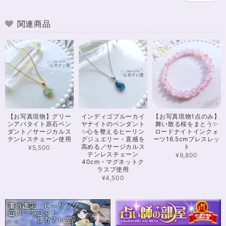
るのが 勿体無いくらいでした！ おまけで付いてきたさざれも可愛くて綺麗
で とても良かったです。 購入前に伺った質問や要望に対する対応も、 もの
すごく丁寧で親切でした！ お忙しい中、対応して下さって 本当にありがと
関連商品
うございました！ また機会があったら利用したいと思います。 この度は本
当にありがとうございました！
※16.5cmオーダー 努力を成功に導く✨ガーネット入りブレスレット15cm
2024/12/18
可愛いお品をありがとうございます。陽に当たるとキラキラして、とても可
【お写真現物】グリー
インディゴブルーカイ
【お写真現物1点のみ】
愛いです！とくにシトリンの色味がとても気に入りました。まだ、気になる
ンアパタイト原石ペン
ヤナイトのペンダント
舞い散る桜をまとう✨
ブレスレットがたくさんあったので、また購入させていただきたいと思いま
ダント／サージカルス
✨心を整えるヒーリン
ロードナイトインクォ
す。また親切で迅速、丁寧な対応をしてくださりありがとうございました。
テンレスチェーン使用
グジュエリー・直感を
ーツ16.5cmブレスレッ
高める／サージカルス
ト
¥5,500
テンレスチェーン
¥9,800
40cm・マグネットク
ラスプ使用
【限定数1】カイヤナイトのサザレ100g/空間浄化/パワーストーンブレスレット浄化
2024/11/25
¥4,500
さざれながら、カイヤナイトのブルーバンドやジラソールアイが見える石も
ありました きれいな石をありがとうございます⭐︎