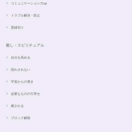
コミュニケーション力up
こころを磨くアクアオーラのポイントペンダント☆さらなる高みへつながる鍵を…
2024/05/02
トラブル解決・防止
すぐに手元に届きました。写真の通りで、とてもキレイで気にいっていま
悪縁切り
す。ありがとうございました。
癒し・スピリチュアル
オーダー✨マルチカラー15cmブレスレット
2024/03/27
自分を高める
惑わされない
希望通りに作って頂けました❣️ とても綺麗でうれしいです☺️ 対応も丁寧
で、梱包も綺麗にして頂きありがとうございました😊 次に購入する時もこ
宇宙からの導き
ちらでお願いしたいと思います☺️
必要なものの引寄せ
ご売約済✨ピンクフローライト限定バイカラー✨16.5cmブレスレット
癒される
2023/09/09
ブロック解除
とても丁寧にご対応いただきありがとうございました。ストーンもすごくキ
ラキラして綺麗でした。大切に着けたいと思います(*^^*)