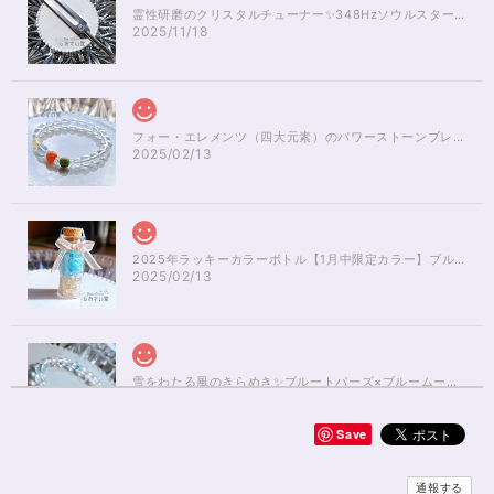
霊性研磨のクリスタルチューナー✨348Hzソウルスターチャクラのヒーリング
2025/11/18
フォー・エレメンツ（四大元素）のパワーストーンブレスレット✨レインボーオーラ16cm
2025/02/13
2025年ラッキーカラーボトル【1月中限定カラー】ブルーアパタイト×ルチルクォーツさざれ石
2025/02/13
雪をわたる風のきらめき✨ブルートパーズ×ブルームーンストーンブレスレット17cm
2025/01/04
Save
無事届きました！ 開けた瞬間、想像以上に可愛くて綺麗で、 とてもテンシ
ョンが上がりました！ ラッピングも可愛く、梱包もすごく丁寧で袋を開け
通報する