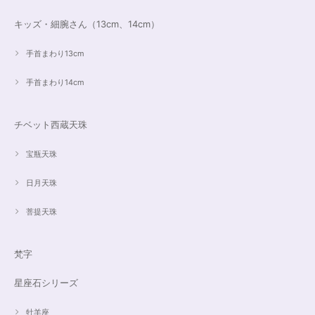
キッズ・細腕さん（13cm、14cm）
手首まわり13cm
手首まわり14cm
チベット西蔵天珠
宝瓶天珠
日月天珠
菩提天珠
梵字
星座石シリーズ
牡羊座