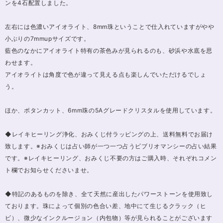
ンを4石配置しました。
左右には色濃いアイオライト、8mm珠ということで仕入れていますがやや
小ぶりの7mmupサイズです。
藍色のなかにアイオライト特有の茶色みが見られるのも、砂浜や水底を思
わせます。
アイオライトは角度で色が違って見える点も楽しんでいただけるでしょ
う。
ほか、ボタンカット、6mm珠の5Aグレードクリスタルを使用しています。
◆レイキヒーリング浄化、おみくじ付ラッピングの上、送料無料でお届け
致します。※おみくじは占い師が一つ一つ占うビブリオマンシーの占い結果
です。※レイキヒーリング、おみくじ不要の方はご購入時、それぞれコメン
ト欄でお知らせくださいませ。
◆特記のあるものを除き、全て天然に産出したパワーストーンを使用致し
ております。珠によって個別の色合い差、地中にて生じるクラック（ヒ
ビ）、微少なインクルージョン（内包物）等が見られることがございます