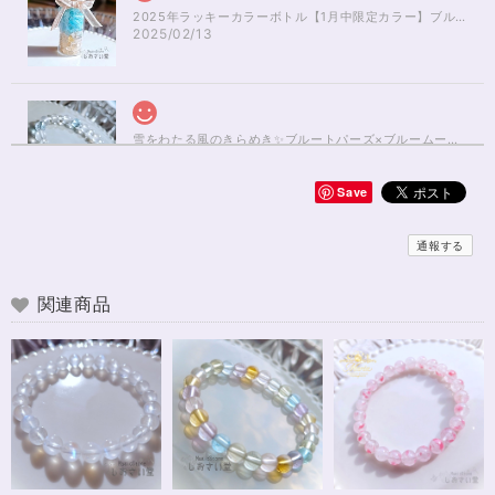
2025年ラッキーカラーボトル【1月中限定カラー】ブルーアパタイト×ルチルクォーツさざれ石
2025/02/13
雪をわたる風のきらめき✨ブルートパーズ×ブルームーンストーンブレスレット17cm
2025/01/04
Save
無事届きました！ 開けた瞬間、想像以上に可愛くて綺麗で、 とてもテンシ
ョンが上がりました！ ラッピングも可愛く、梱包もすごく丁寧で袋を開け
通報する
るのが 勿体無いくらいでした！ おまけで付いてきたさざれも可愛くて綺麗
で とても良かったです。 購入前に伺った質問や要望に対する対応も、 もの
すごく丁寧で親切でした！ お忙しい中、対応して下さって 本当にありがと
関連商品
うございました！ また機会があったら利用したいと思います。 この度は本
当にありがとうございました！
※16.5cmオーダー 努力を成功に導く✨ガーネット入りブレスレット15cm
2024/12/18
可愛いお品をありがとうございます。陽に当たるとキラキラして、とても可