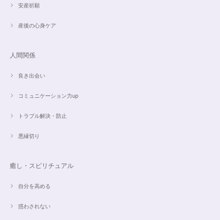
昨日、無事受け取りました。早速身につけています。 カイヤナイトがキラ
安産祈願
キラ綺麗で、ラリマーとのコントラストが素敵です。アメジストの淡い紫と
ラリマーの水色、好きな組み合わせです。 サイズ調整して頂け、ちょうど
産後の心身ケア
よい大きさです。 いつもありがとうございます。
人間関係
愛と癒しの5Aラリマーブレスレット【限定ムーンストーン】✨17cm
2024/05/06
良き出会い
コミュニケーション力up
トラブル解決・防止
こころを磨くアクアオーラのポイントペンダント☆さらなる高みへつながる鍵を…
2024/05/02
悪縁切り
すぐに手元に届きました。写真の通りで、とてもキレイで気にいっていま
す。ありがとうございました。
癒し・スピリチュアル
自分を高める
オーダー✨マルチカラー15cmブレスレット
惑わされない
2024/03/27