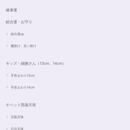
健康運
遠隔レイキヒーリング（人）
総合運・お守り
2023/07/16
総合運up
魔除け、災い除け
キッズ・細腕さん（13cm、14cm）
手首まわり13cm
手首まわり14cm
チベット西蔵天珠
宝瓶天珠
日月天珠