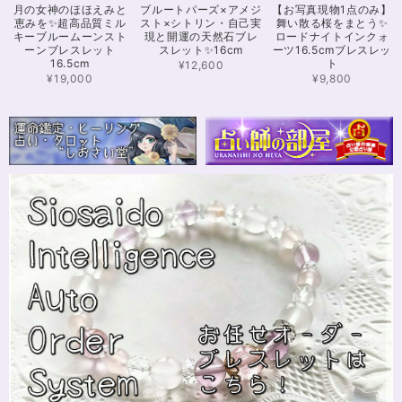
月の女神のほほえみと
ブルートパーズ×アメジ
【お写真現物1点のみ】
愛いです！とくにシトリンの色味がとても気に入りました。まだ、気になる
恵みを✨超高品質ミル
スト×シトリン・自己実
舞い散る桜をまとう✨
ブレスレットがたくさんあったので、また購入させていただきたいと思いま
キーブルームーンスト
現と開運の天然石ブレ
ロードナイトインクォ
す。また親切で迅速、丁寧な対応をしてくださりありがとうございました。
ーンブレスレット
スレット✨16cm
ーツ16.5cmブレスレッ
16.5cm
ト
¥12,600
¥19,000
¥9,800
【限定数1】カイヤナイトのサザレ100g/空間浄化/パワーストーンブレスレット浄化
2024/11/25
さざれながら、カイヤナイトのブルーバンドやジラソールアイが見える石も
ありました きれいな石をありがとうございます⭐︎
シンデレラのパワーストーンブレスレット「夢は希むもの」✨ブルーカルセドニー16cm
ステンレス→水晶変更
2024/10/24
本日無事に、到着しました！ ワクワクしながら開封しました(*^^*) とって
もキレイな色合いで、手に取るとほんのり温かく感じ元気になる気がしま
す！リボンのメッセージも大事にします(*^^*)まさかのお名前が(芸名なの
でしょうかね？^^)同じでびっくり♡嬉しいです♡ 次回は、オーダーをお願
いしてみたいなと思いました！