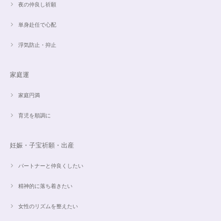
夜の仲良し祈願
単身赴任で心配
浮気防止・抑止
魅惑のスピリチュアルストーン｜2本目にもおすすめ！チャロアイトのブレスレット✨16.5cm
2024/09/07
家庭運
家庭円満
オーダー✨18cmブレスレット2点セット(⋆ᵕᴗᵕ⋆).+*
2024/06/20
育児を順調に
こんばんは。 商品受け取りました。 サイズ調整していただき、画像で見る
妊娠・子宝祈願・出産
より本物の方がより素敵で、大変満足してしています。 毎日パワーストー
ンに癒されそうです。 ご丁寧な対応に感謝しております。
パートナーと仲良くしたい
精神的に落ち着きたい
【ご売約済】カイヤナイト×ラリマー✨16.5cmブレスレット
2024/05/13
女性のリズムを整えたい