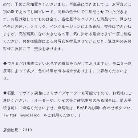
ので、予めご承知置きくださいませ。再販品につきましては、お写真とは
別の珠であっても同グレード、同様の色合いでご用意させていただきま
す。お届け致しますものは全て、当社基準をクリアした商品です。微少な
色合いの違い、クラック、インクルージョンによる返品、交換はできかね
ますが、商品写真にない大きなもの等、気に掛かる場合はまず一度ご連絡
ください。お客様撮影によるお写真を拝見させていただき、返送料のみお
客様ご負担にて、交換を承ります。
◆できるだけ現物に近いお色での撮影を心がけておりますが、モニター彩
度等によって多少、色の相違が出る場合があります。ご容赦くださいま
せ。
◆石数・デザイン調整によりサイズオーダーも可能ですので、お気軽にご
連絡ください。（オーダーや、サイズ等ご確認事項のある場合は、購入手
続き前にご連絡くださいませ。連絡先は、BASE内お問い合わせボタンや、
Twitter @siosaido をご利用ください。）
店舗使用・2310