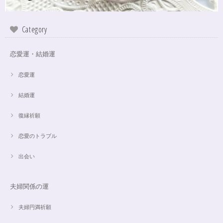
インスピレーションの湧泉✨アクアオーラブレスレット15.5cm
Category
2024/10/22
恋愛運・結婚運
この度は、ご縁に感謝致します。 やはり、この色のアクアオーラに出会え
て、 嬉しいです。 ダークアクアオーラも幻想的ですが、この爽やかな 水色
も、ずっーと見ていられますね。 素敵なブレスレットを、有難うございま
恋愛運
した。
結婚運
復縁祈願
【限定数1】アパタイトのサザレ100g/精神安定/パワーストーンブレスレット浄化
2024/10/22
恋愛のトラブル
思ったより小粒でしたがとても綺麗なアパタイトでした ありがとうござい
出会い
ました⭐︎ アパタイトは大丈夫だったのですが、箱が潰れておまけで付いてい
たフローライトのさざれが粉々でした アパタイトを固定していたテープも
取れていたので、相当揺らされたか投げられたりしたのかも…
夫婦関係の運
夫婦円満祈願
【限定数1】レモンクォーツのサザレ100g/空間浄化/パワーストーンブレスレット浄化
2024/09/07