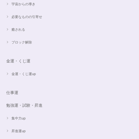
宇宙からの導き
希望通りに作って頂けました❣️ とても綺麗でうれしいです☺️ 対応も丁寧
で、梱包も綺麗にして頂きありがとうございました😊 次に購入する時もこ
必要なものの引寄せ
ちらでお願いしたいと思います☺️
癒される
ブロック解除
ご売約済✨ピンクフローライト限定バイカラー✨16.5cmブレスレット
2023/09/09
金運・くじ運
とても丁寧にご対応いただきありがとうございました。ストーンもすごくキ
ラキラして綺麗でした。大切に着けたいと思います(*^^*)
金運・くじ運up
仕事運
16cmオーダーご売約済【うつし世はゆめ 夜の夢こそまこと】5Aclassカイヤナイト15cmブレスレット
2023/07/29
勉強運・試験・昇進
昨日無事届きました！ 江戸川乱歩と明智小五郎にまさにイメージピッタリ
集中力up
の、なんとも不思議な雰囲気のするブレスです。 サイズ直しで入れていた
だいたアメジストが、2つの色味のためにまた素敵で…すみません、語彙力
ないのでうまく表現できません。 ただ、想像通りおしゃれで素敵でした！
昇進運up
大事にします。いつもありがとうございます。