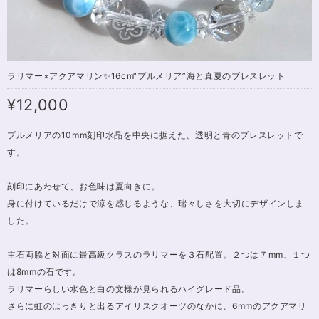
ラリマー×アクアマリン✨16cm“プルメリア”海と真夏のブレスレット
¥12,000
プルメリアの10mm刻印水晶を中央に据えた、透明と青のブレスレットで
す。
刻印にあわせて、お色味は夏向きに。
身に付けているだけで涼を感じるような、瑞々しさを大切にデザインしま
した。
主石両脇と対面に最高級クラスのラリマーを３石配置。２つは７mm、１つ
は8mmの石です。
ラリマーらしい水色と白の文様が見られるハイグレード品。
さらに虹のはっきりと出るアイリスクオーツのなかに、6mmのアクアマリ