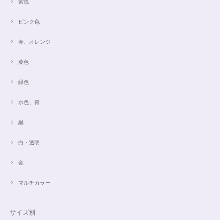
紫色
ピンク色
赤、オレンジ
黄色
緑色
水色、青
黒
白・透明
金
マルチカラー
サイズ別