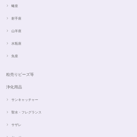
蠍座
射手座
山羊座
水瓶座
魚座
粒売りビーズ等
浄化用品
サンキャッチャー
聖水・フレグランス
サザレ