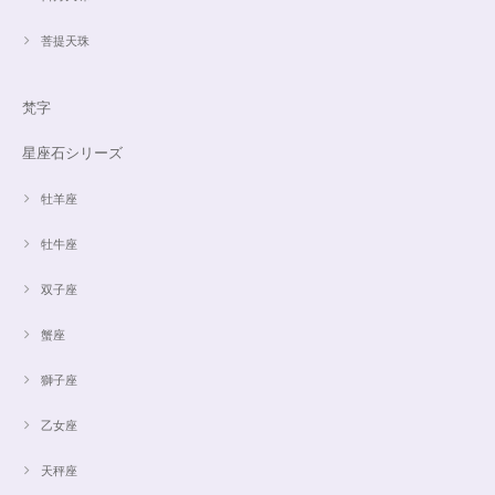
菩提天珠
梵字
星座石シリーズ
牡羊座
牡牛座
双子座
蟹座
獅子座
乙女座
天秤座