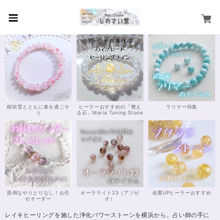
桜吹雪とともに春を過ごそ
ヒーラーおすすめの「整え
ラリマー特集
う
る石」Maria Tuning Stone
面倒なやりとりなし！お任
オーラライト23（アゾゼ
金運UPヒーラーおすすめ
せオーダー
オ）
レイキヒーリングを施した浄化パワーストーンを横浜から。占い師の手に