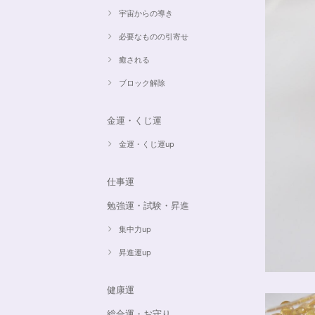
宇宙からの導き
必要なものの引寄せ
癒される
ブロック解除
金運・くじ運
金運・くじ運up
仕事運
勉強運・試験・昇進
集中力up
昇進運up
健康運
総合運・お守り