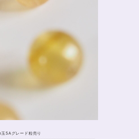
m玉5Aグレード粒売り