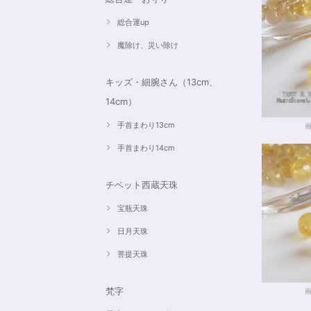
総合運up
魔除け、災い除け
キッズ・細腕さん（13cm、
14cm）
手首まわり13cm
手首まわり14cm
チベット西蔵天珠
宝瓶天珠
日月天珠
菩提天珠
梵字