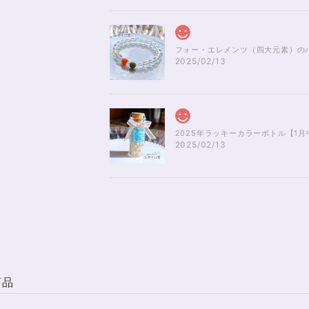
フォー・エレメンツ（四大元素）のパ
2025/02/13
2025/02/13
雪をわたる風のきらめき✨ブルートパ
2025/01/04
無事届きました！ 開けた瞬間、想像以上に可愛くて綺
商品
可愛く、梱包もすごく丁寧で袋を開けるのが 勿体無い
麗で とても良かったです。 購入前に伺った質問や要
い中、対応して下さって 本当にありがとうございまし