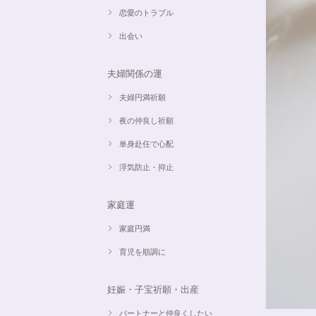
恋愛のトラブル
出会い
夫婦関係の運
夫婦円満祈願
夜の仲良し祈願
単身赴任で心配
浮気防止・抑止
家庭運
家庭円満
育児を順調に
妊娠・子宝祈願・出産
パートナーと仲良くしたい