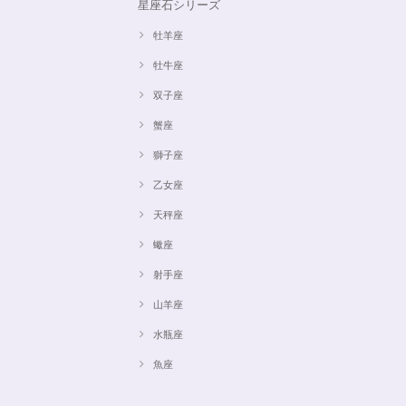
星座石シリーズ
牡羊座
牡牛座
双子座
蟹座
獅子座
乙女座
天秤座
蠍座
射手座
山羊座
水瓶座
魚座