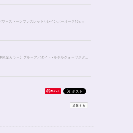
ワーストーンブレスレット✨レインボーオーラ16cm
2025年ラッキーカラーボトル【1月中限定カラー】ブルーアパタイト×ルチルクォーツさざれ石
Save
ーズ×ブルームーンストーンブレスレット17cm
通報する
麗で、 とてもテンションが上がりました！ ラッピングも
くらいでした！ おまけで付いてきたさざれも可愛くて綺
望に対する対応も、 ものすごく丁寧で親切でした！ お忙し
た！ また機会があったら利用したいと思います。 この度