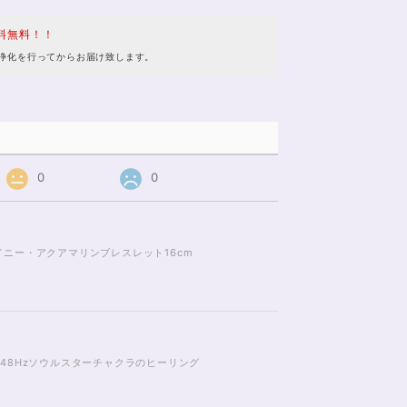
料無料！！
浄化を行ってからお届け致します。
0
0
ニー・アクアマリンブレスレット16cm
48Hzソウルスターチャクラのヒーリング