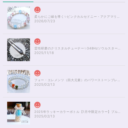
柔らかにご縁を導く✨ピンクカルセドニー・アクアマリンブレスレット16cm
2026/07/23
霊性研磨のクリスタルチューナー✨348Hzソウルスターチャクラのヒーリング
2025/11/18
フォー・エレメンツ（四大元素）のパワーストーンブレスレット✨レインボーオーラ16cm
2025/02/13
2025年ラッキーカラーボトル【1月中限定カラー】ブルーアパタイト×ルチルクォーツさざれ石
2025/02/13