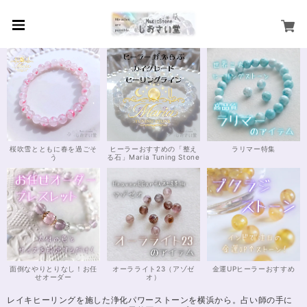
桜吹雪とともに春を過ごそ
ヒーラーおすすめの「整え
ラリマー特集
う
る石」Maria Tuning Stone
面倒なやりとりなし！お任
オーラライト23（アゾゼ
金運UPヒーラーおすすめ
せオーダー
オ）
レイキヒーリングを施した浄化パワーストーンを横浜から。占い師の手に