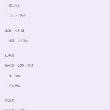
癒される
ブロック解除
ご売約済✨ピンクフローライト限定バイカラー✨16.5cmブレスレット
2023/09/09
金運・くじ運
とても丁寧にご対応いただきありがとうございました。ストーンもすごくキ
ラキラして綺麗でした。大切に着けたいと思います(*^^*)
金運・くじ運up
仕事運
16cmオーダーご売約済【うつし世はゆめ 夜の夢こそまこと】5Aclassカイヤナイト15cmブレスレット
2023/07/29
勉強運・試験・昇進
昨日無事届きました！ 江戸川乱歩と明智小五郎にまさにイメージピッタリ
集中力up
の、なんとも不思議な雰囲気のするブレスです。 サイズ直しで入れていた
だいたアメジストが、2つの色味のためにまた素敵で…すみません、語彙力
ないのでうまく表現できません。 ただ、想像通りおしゃれで素敵でした！
昇進運up
大事にします。いつもありがとうございます。
健康運
遠隔レイキヒーリング（人）