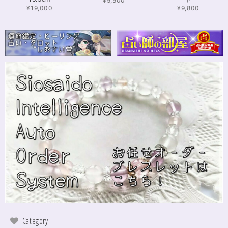
¥5,500
¥19,000
¥9,800
【限定数1】カイヤナイトのサザレ100g/空間浄化/パワーストーンブレスレット浄化
2024/11/25
さざれながら、カイヤナイトのブルーバンドやジラソールアイが見える石も
ありました きれいな石をありがとうございます⭐︎
シンデレラのパワーストーンブレスレット「夢は希むもの」✨ブルーカルセドニー16cm
ステンレス→水晶変更
2024/10/24
本日無事に、到着しました！ ワクワクしながら開封しました(*^^*) とって
もキレイな色合いで、手に取るとほんのり温かく感じ元気になる気がしま
す！リボンのメッセージも大事にします(*^^*)まさかのお名前が(芸名なの
でしょうかね？^^)同じでびっくり♡嬉しいです♡ 次回は、オーダーをお願
いしてみたいなと思いました！
インスピレーションの湧泉✨アクアオーラブレスレット15.5cm
Category
2024/10/22