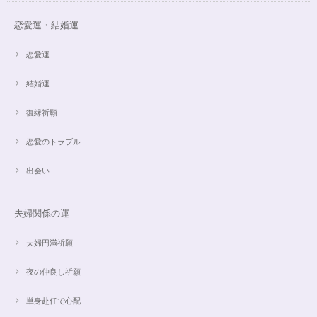
恋愛運・結婚運
この度は、ご縁に感謝致します。 やはり、この色のアクアオーラに出会え
て、 嬉しいです。 ダークアクアオーラも幻想的ですが、この爽やかな 水色
も、ずっーと見ていられますね。 素敵なブレスレットを、有難うございま
恋愛運
した。
結婚運
復縁祈願
【限定数1】アパタイトのサザレ100g/精神安定/パワーストーンブレスレット浄化
2024/10/22
恋愛のトラブル
思ったより小粒でしたがとても綺麗なアパタイトでした ありがとうござい
出会い
ました⭐︎ アパタイトは大丈夫だったのですが、箱が潰れておまけで付いてい
たフローライトのさざれが粉々でした アパタイトを固定していたテープも
取れていたので、相当揺らされたか投げられたりしたのかも…
夫婦関係の運
夫婦円満祈願
【限定数1】レモンクォーツのサザレ100g/空間浄化/パワーストーンブレスレット浄化
2024/09/07
夜の仲良し祈願
単身赴任で心配