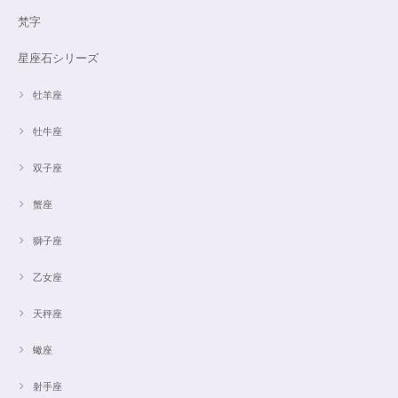
梵字
星座石シリーズ
牡羊座
牡牛座
双子座
蟹座
獅子座
乙女座
天秤座
蠍座
射手座