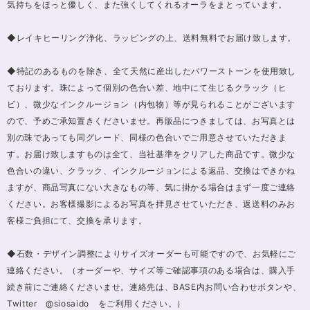
気持ちをほっと優しく、また強くしてくれるオーラをまとっています。
◆レイキヒーリング浄化、ラッピングの上、送料無料でお届け致します。
◆特記のあるものを除き、全て天然に産出したパワーストーンを使用致し
ております。珠によって個別の色合い差、地中にて生じるクラック（ヒ
ビ）、微少なインクルージョン（内包物）等が見られることがございます
ので、予めご承知置きくださいませ。再販品につきましては、お写真とは
別の珠であっても同グレード、同様の色合いでご用意させていただきま
す。お届け致しますものは全て、当社基準をクリアした商品です。微少な
色合いの違い、クラック、インクルージョンによる返品、交換はできかね
ますが、商品写真にない大きなもの等、気に掛かる場合はまず一度ご連絡
ください。お客様撮影によるお写真を拝見させていただき、返送料のみお
客様ご負担にて、交換を承ります。
◆石数・デザイン調整によりサイズオーダーも可能ですので、お気軽にご
連絡ください。（オーダーや、サイズ等ご確認事項のある場合は、購入手
続き前にご連絡くださいませ。連絡先は、BASE内お問い合わせボタンや、
Twitter @siosaido をご利用ください。）