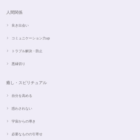
人間関係
愛と癒しの5Aラリマーブレスレット【限定ムーンストーン】✨17cm
2024/05/06
良き出会い
コミュニケーション力up
トラブル解決・防止
こころを磨くアクアオーラのポイントペンダント☆さらなる高みへつながる鍵を…
2024/05/02
悪縁切り
すぐに手元に届きました。写真の通りで、とてもキレイで気にいっていま
す。ありがとうございました。
癒し・スピリチュアル
自分を高める
オーダー✨マルチカラー15cmブレスレット
惑わされない
2024/03/27
宇宙からの導き
希望通りに作って頂けました❣️ とても綺麗でうれしいです☺️ 対応も丁寧
で、梱包も綺麗にして頂きありがとうございました😊 次に購入する時もこ
必要なものの引寄せ
ちらでお願いしたいと思います☺️