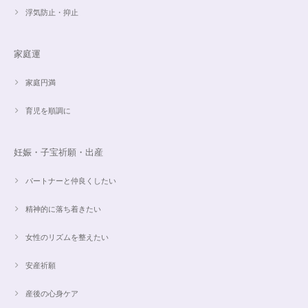
浮気防止・抑止
魅惑のスピリチュアルストーン｜2本目にもおすすめ！チャロアイトのブレスレット✨16.5cm
2024/09/07
家庭運
家庭円満
オーダー✨18cmブレスレット2点セット(⋆ᵕᴗᵕ⋆).+*
2024/06/20
育児を順調に
こんばんは。 商品受け取りました。 サイズ調整していただき、画像で見る
妊娠・子宝祈願・出産
より本物の方がより素敵で、大変満足してしています。 毎日パワーストー
ンに癒されそうです。 ご丁寧な対応に感謝しております。
パートナーと仲良くしたい
精神的に落ち着きたい
【ご売約済】カイヤナイト×ラリマー✨16.5cmブレスレット
2024/05/13
女性のリズムを整えたい
昨日、無事受け取りました。早速身につけています。 カイヤナイトがキラ
安産祈願
キラ綺麗で、ラリマーとのコントラストが素敵です。アメジストの淡い紫と
ラリマーの水色、好きな組み合わせです。 サイズ調整して頂け、ちょうど
産後の心身ケア
よい大きさです。 いつもありがとうございます。