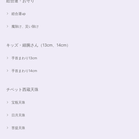
総合運・お守り
2023/07/16
総合運up
魔除け、災い除け
キッズ・細腕さん（13cm、14cm）
手首まわり13cm
手首まわり14cm
チベット西蔵天珠
宝瓶天珠
日月天珠
菩提天珠