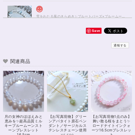
雪をわたる風のきらめき✨ブルートパーズ×ブルームーンストーンブレスレット17cm
2025/01/04
Save
無事届きました！ 開けた瞬間、想像以上に可愛くて綺麗で、 とてもテンシ
ョンが上がりました！ ラッピングも可愛く、梱包もすごく丁寧で袋を開け
通報する
るのが 勿体無いくらいでした！ おまけで付いてきたさざれも可愛くて綺麗
で とても良かったです。 購入前に伺った質問や要望に対する対応も、 もの
すごく丁寧で親切でした！ お忙しい中、対応して下さって 本当にありがと
関連商品
うございました！ また機会があったら利用したいと思います。 この度は本
当にありがとうございました！
※16.5cmオーダー 努力を成功に導く✨ガーネット入りブレスレット15cm
2024/12/18
可愛いお品をありがとうございます。陽に当たるとキラキラして、とても可
月の女神のほほえみと
【お写真現物】グリー
【お写真現物1点のみ】
愛いです！とくにシトリンの色味がとても気に入りました。まだ、気になる
恵みを✨超高品質ミル
ンアパタイト原石ペン
舞い散る桜をまとう✨
ブレスレットがたくさんあったので、また購入させていただきたいと思いま
キーブルームーンスト
ダント／サージカルス
ロードナイトインクォ
す。また親切で迅速、丁寧な対応をしてくださりありがとうございました。
ーンブレスレット
テンレスチェーン使用
ーツ16.5cmブレスレッ
16.5cm
ト