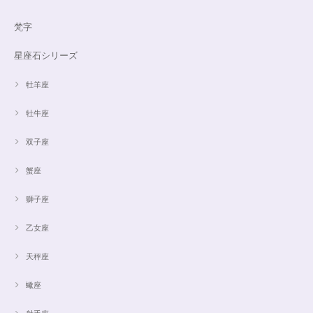
梵字
星座石シリーズ
牡羊座
牡牛座
双子座
蟹座
獅子座
乙女座
天秤座
蠍座