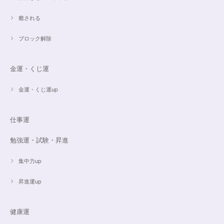
ちらでお願いしたいと思います☺️
癒される
ブロック解除
ご売約済✨ピンクフローライト限定バイカラー✨16.5cmブレスレット
2023/09/09
金運・くじ運
とても丁寧にご対応いただきありがとうございました。ストーンもすごくキ
ラキラして綺麗でした。大切に着けたいと思います(*^^*)
金運・くじ運up
仕事運
16cmオーダーご売約済【うつし世はゆめ 夜の夢こそまこと】5Aclassカイヤナイト15cmブレスレット
2023/07/29
勉強運・試験・昇進
昨日無事届きました！ 江戸川乱歩と明智小五郎にまさにイメージピッタリ
集中力up
の、なんとも不思議な雰囲気のするブレスです。 サイズ直しで入れていた
だいたアメジストが、2つの色味のためにまた素敵で…すみません、語彙力
ないのでうまく表現できません。 ただ、想像通りおしゃれで素敵でした！
昇進運up
大事にします。いつもありがとうございます。
健康運