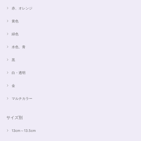
赤、オレンジ
黄色
緑色
水色、青
黒
白・透明
金
マルチカラー
サイズ別
13cm～13.5cm