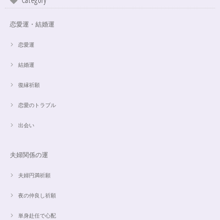
Category
恋愛運・結婚運
この度は、ご縁に感謝致します。 やはり、この色のアクアオーラに出会え
て、 嬉しいです。 ダークアクアオーラも幻想的ですが、この爽やかな 水色
も、ずっーと見ていられますね。 素敵なブレスレットを、有難うございま
恋愛運
した。
結婚運
復縁祈願
【限定数1】アパタイトのサザレ100g/精神安定/パワーストーンブレスレット浄化
2024/10/22
恋愛のトラブル
思ったより小粒でしたがとても綺麗なアパタイトでした ありがとうござい
出会い
ました⭐︎ アパタイトは大丈夫だったのですが、箱が潰れておまけで付いてい
たフローライトのさざれが粉々でした アパタイトを固定していたテープも
取れていたので、相当揺らされたか投げられたりしたのかも…
夫婦関係の運
夫婦円満祈願
【限定数1】レモンクォーツのサザレ100g/空間浄化/パワーストーンブレスレット浄化
2024/09/07
夜の仲良し祈願
単身赴任で心配