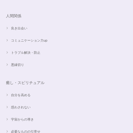
人間関係
愛と癒しの5Aラリマーブレスレット【限定ムーンストーン】✨17cm
2024/05/06
良き出会い
コミュニケーション力up
トラブル解決・防止
こころを磨くアクアオーラのポイントペンダント☆さらなる高みへつながる鍵を…
2024/05/02
悪縁切り
すぐに手元に届きました。写真の通りで、とてもキレイで気にいっていま
す。ありがとうございました。
癒し・スピリチュアル
自分を高める
オーダー✨マルチカラー15cmブレスレット
惑わされない
2024/03/27
宇宙からの導き
希望通りに作って頂けました❣️ とても綺麗でうれしいです☺️ 対応も丁寧
で、梱包も綺麗にして頂きありがとうございました😊 次に購入する時もこ
必要なものの引寄せ