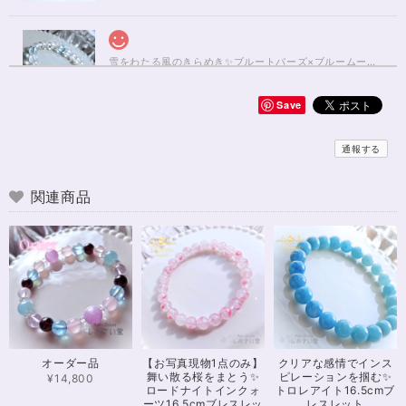
雪をわたる風のきらめき✨ブルートパーズ×ブルームーンストーンブレスレット17cm
2025/01/04
Save
無事届きました！ 開けた瞬間、想像以上に可愛くて綺麗で、 とてもテンシ
ョンが上がりました！ ラッピングも可愛く、梱包もすごく丁寧で袋を開け
通報する
るのが 勿体無いくらいでした！ おまけで付いてきたさざれも可愛くて綺麗
で とても良かったです。 購入前に伺った質問や要望に対する対応も、 もの
すごく丁寧で親切でした！ お忙しい中、対応して下さって 本当にありがと
関連商品
うございました！ また機会があったら利用したいと思います。 この度は本
当にありがとうございました！
※16.5cmオーダー 努力を成功に導く✨ガーネット入りブレスレット15cm
2024/12/18
可愛いお品をありがとうございます。陽に当たるとキラキラして、とても可
オーダー品
【お写真現物1点のみ】
クリアな感情でインス
愛いです！とくにシトリンの色味がとても気に入りました。まだ、気になる
舞い散る桜をまとう✨
ピレーションを掴む✨
ブレスレットがたくさんあったので、また購入させていただきたいと思いま
¥14,800
ロードナイトインクォ
トロレアイト16.5cmブ
す。また親切で迅速、丁寧な対応をしてくださりありがとうございました。
ーツ16.5cmブレスレッ
レスレット