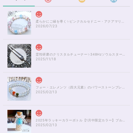
柔らかにご縁を導く✨ピンクカルセドニー・アクアマリンブレスレット16cm
2026/07/23
霊性研磨のクリスタルチューナー✨348Hzソウルスターチャクラのヒーリング
2025/11/18
フォー・エレメンツ（四大元素）のパワーストーンブレスレット✨レインボーオーラ16cm
2025/02/13
2025年ラッキーカラーボトル【1月中限定カラー】ブルーアパタイト×ルチルクォーツさざれ石
2025/02/13