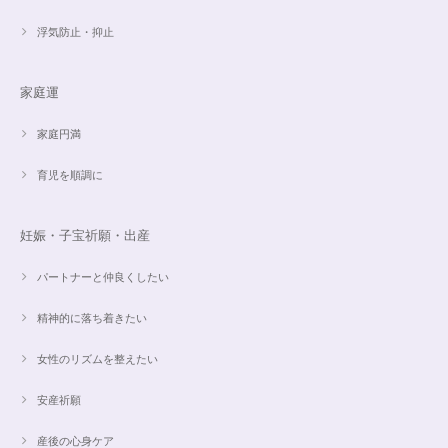
浮気防止・抑止
魅惑のスピリチュアルストーン｜2本目にもおすすめ！チャロアイトのブレスレット✨16.5cm
2024/09/07
家庭運
家庭円満
オーダー✨18cmブレスレット2点セット(⋆ᵕᴗᵕ⋆).+*
2024/06/20
育児を順調に
こんばんは。 商品受け取りました。 サイズ調整していただき、画像で見る
妊娠・子宝祈願・出産
より本物の方がより素敵で、大変満足してしています。 毎日パワーストー
ンに癒されそうです。 ご丁寧な対応に感謝しております。
パートナーと仲良くしたい
精神的に落ち着きたい
【ご売約済】カイヤナイト×ラリマー✨16.5cmブレスレット
2024/05/13
女性のリズムを整えたい
昨日、無事受け取りました。早速身につけています。 カイヤナイトがキラ
安産祈願
キラ綺麗で、ラリマーとのコントラストが素敵です。アメジストの淡い紫と
ラリマーの水色、好きな組み合わせです。 サイズ調整して頂け、ちょうど
産後の心身ケア
よい大きさです。 いつもありがとうございます。