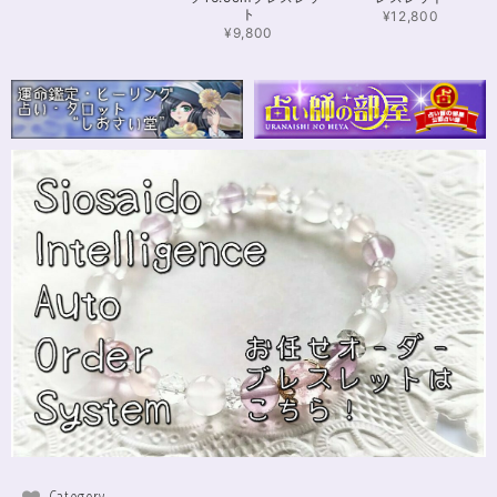
ト
¥12,800
¥9,800
【限定数1】カイヤナイトのサザレ100g/空間浄化/パワーストーンブレスレット浄化
2024/11/25
さざれながら、カイヤナイトのブルーバンドやジラソールアイが見える石も
ありました きれいな石をありがとうございます⭐︎
シンデレラのパワーストーンブレスレット「夢は希むもの」✨ブルーカルセドニー16cm
ステンレス→水晶変更
2024/10/24
本日無事に、到着しました！ ワクワクしながら開封しました(*^^*) とって
もキレイな色合いで、手に取るとほんのり温かく感じ元気になる気がしま
す！リボンのメッセージも大事にします(*^^*)まさかのお名前が(芸名なの
でしょうかね？^^)同じでびっくり♡嬉しいです♡ 次回は、オーダーをお願
いしてみたいなと思いました！
インスピレーションの湧泉✨アクアオーラブレスレット15.5cm
2024/10/22