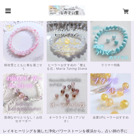
桜吹雪とともに春を過ごそ
ヒーラーおすすめの「整え
ラリマー特集
う
る石」Maria Tuning Stone
面倒なやりとりなし！お任
オーラライト23（アゾゼ
金運UPヒーラーおすすめ
せオーダー
オ）
レイキヒーリングを施した浄化パワーストーンを横浜から。占い師の手に