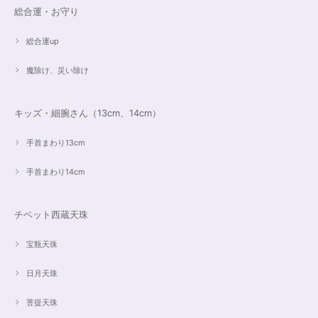
遠隔レイキヒーリング（人）
総合運・お守り
2023/07/16
総合運up
魔除け、災い除け
キッズ・細腕さん（13cm、14cm）
手首まわり13cm
手首まわり14cm
チベット西蔵天珠
宝瓶天珠
日月天珠
菩提天珠