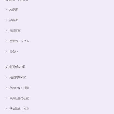
した。
恋愛運
結婚運
【限定数1】アパタイトのサザレ100g/精神安定/パワーストーンブレスレット浄化
2024/10/22
復縁祈願
思ったより小粒でしたがとても綺麗なアパタイトでした ありがとうござい
恋愛のトラブル
ました⭐︎ アパタイトは大丈夫だったのですが、箱が潰れておまけで付いてい
たフローライトのさざれが粉々でした アパタイトを固定していたテープも
取れていたので、相当揺らされたか投げられたりしたのかも…
出会い
夫婦関係の運
【限定数1】レモンクォーツのサザレ100g/空間浄化/パワーストーンブレスレット浄化
2024/09/07
夫婦円満祈願
夜の仲良し祈願
単身赴任で心配
魅惑のスピリチュアルストーン｜2本目にもおすすめ！チャロアイトのブレスレット✨16.5cm
2024/09/07
浮気防止・抑止