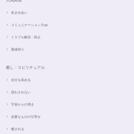
人間関係
良き出会い
コミュニケーション力up
こころを磨くアクアオーラのポイントペンダント☆さらなる高みへつながる鍵を…
2024/05/02
トラブル解決・防止
すぐに手元に届きました。写真の通りで、とてもキレイで気にいっていま
悪縁切り
す。ありがとうございました。
癒し・スピリチュアル
オーダー✨マルチカラー15cmブレスレット
2024/03/27
自分を高める
惑わされない
希望通りに作って頂けました❣️ とても綺麗でうれしいです☺️ 対応も丁寧
で、梱包も綺麗にして頂きありがとうございました😊 次に購入する時もこ
宇宙からの導き
ちらでお願いしたいと思います☺️
必要なものの引寄せ
ご売約済✨ピンクフローライト限定バイカラー✨16.5cmブレスレット
癒される
2023/09/09