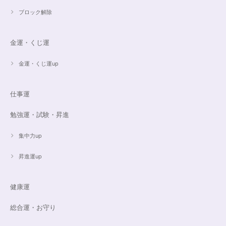
ブロック解除
とても丁寧にご対応いただきありがとうございました。ストーンもすごくキ
ラキラして綺麗でした。大切に着けたいと思います(*^^*)
金運・くじ運
金運・くじ運up
16cmオーダーご売約済【うつし世はゆめ 夜の夢こそまこと】5Aclassカイヤナイト15cmブレスレット
2023/07/29
仕事運
昨日無事届きました！ 江戸川乱歩と明智小五郎にまさにイメージピッタリ
勉強運・試験・昇進
の、なんとも不思議な雰囲気のするブレスです。 サイズ直しで入れていた
だいたアメジストが、2つの色味のためにまた素敵で…すみません、語彙力
ないのでうまく表現できません。 ただ、想像通りおしゃれで素敵でした！
集中力up
大事にします。いつもありがとうございます。
昇進運up
遠隔レイキヒーリング（人）
健康運
2023/07/16
総合運・お守り