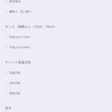
総合運up
魔除け、災い除け
キッズ・細腕さん（13cm、14cm）
手首まわり13cm
手首まわり14cm
チベット西蔵天珠
宝瓶天珠
日月天珠
菩提天珠
梵字