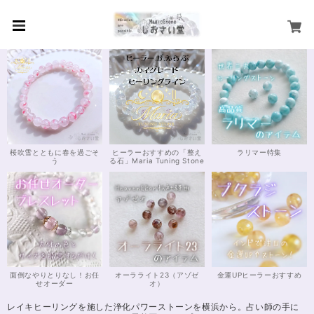
桜吹雪とともに春を過ごそ
ヒーラーおすすめの「整え
ラリマー特集
う
る石」Maria Tuning Stone
面倒なやりとりなし！お任
オーラライト23（アゾゼ
金運UPヒーラーおすすめ
せオーダー
オ）
レイキヒーリングを施した浄化パワーストーンを横浜から。占い師の手に