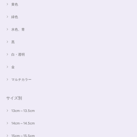
黄色
緑色
水色、青
黒
白・透明
金
マルチカラー
サイズ別
13cm～13.5cm
14cm～14.5cm
15cm～15.5cm