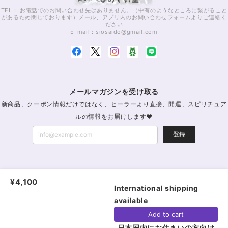
TEL： お電話でのお問い合わせ先はありません。（中有のようなところに繋がること
があるため閉じております）メール、アプリ内のお問い合わせフォームよりご連絡く
ださい
E-mail：
siosaido@gmail.com
メールマガジンを受け取る
新商品、クーポン情報だけではなく、ヒーラーより直接、開運、スピリチュア
ルの情報をお届けします♥
登録
パワーストーン通販・浄化｜MagicStoneしおさい堂｜レイキパワーストーン公式
¥4,100
|
プライバシーポリシー
|
特定商取引法に基づく表記
International shipping
available
ショップに質問する
Add to cart
日本国内にお住まいの方向け