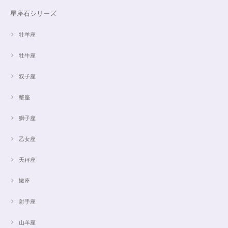
星座石シリーズ
牡羊座
牡牛座
双子座
蟹座
獅子座
乙女座
天秤座
蠍座
射手座
山羊座