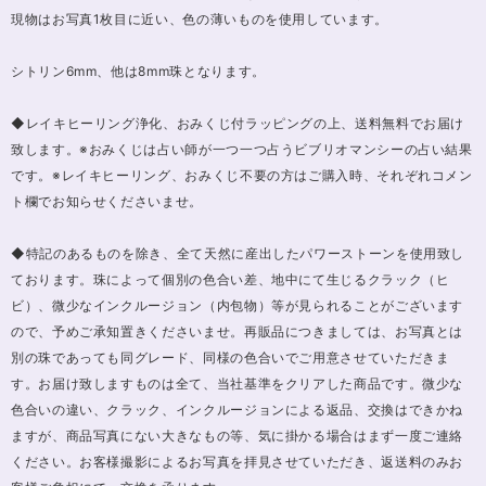
現物はお写真1枚目に近い、色の薄いものを使用しています。
シトリン6mm、他は8mm珠となります。
◆レイキヒーリング浄化、おみくじ付ラッピングの上、送料無料でお届け
致します。※おみくじは占い師が一つ一つ占うビブリオマンシーの占い結果
です。※レイキヒーリング、おみくじ不要の方はご購入時、それぞれコメン
ト欄でお知らせくださいませ。
◆特記のあるものを除き、全て天然に産出したパワーストーンを使用致し
ております。珠によって個別の色合い差、地中にて生じるクラック（ヒ
ビ）、微少なインクルージョン（内包物）等が見られることがございます
ので、予めご承知置きくださいませ。再販品につきましては、お写真とは
別の珠であっても同グレード、同様の色合いでご用意させていただきま
す。お届け致しますものは全て、当社基準をクリアした商品です。微少な
色合いの違い、クラック、インクルージョンによる返品、交換はできかね
ますが、商品写真にない大きなもの等、気に掛かる場合はまず一度ご連絡
ください。お客様撮影によるお写真を拝見させていただき、返送料のみお