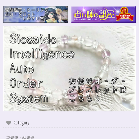
さざれながら、カイヤナイトのブルーバンドやジラソールアイが見える石も
ありました きれいな石をありがとうございます⭐︎
シンデレラのパワーストーンブレスレット「夢は希むもの」✨ブルーカルセドニー16cm
ステンレス→水晶変更
2024/10/24
本日無事に、到着しました！ ワクワクしながら開封しました(*^^*) とって
もキレイな色合いで、手に取るとほんのり温かく感じ元気になる気がしま
す！リボンのメッセージも大事にします(*^^*)まさかのお名前が(芸名なの
でしょうかね？^^)同じでびっくり♡嬉しいです♡ 次回は、オーダーをお願
いしてみたいなと思いました！
インスピレーションの湧泉✨アクアオーラブレスレット15.5cm
2024/10/22
Category
この度は、ご縁に感謝致します。 やはり、この色のアクアオーラに出会え
て、 嬉しいです。 ダークアクアオーラも幻想的ですが、この爽やかな 水色
も、ずっーと見ていられますね。 素敵なブレスレットを、有難うございま
恋愛運・結婚運