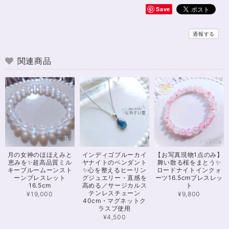
Save
無事届きました！ 開けた瞬間、想像以上に可愛くて綺麗で、 とてもテンシ
ョンが上がりました！ ラッピングも可愛く、梱包もすごく丁寧で袋を開け
通報する
るのが 勿体無いくらいでした！ おまけで付いてきたさざれも可愛くて綺麗
で とても良かったです。 購入前に伺った質問や要望に対する対応も、 もの
すごく丁寧で親切でした！ お忙しい中、対応して下さって 本当にありがと
関連商品
うございました！ また機会があったら利用したいと思います。 この度は本
当にありがとうございました！
※16.5cmオーダー 努力を成功に導く✨ガーネット入りブレスレット15cm
2024/12/18
可愛いお品をありがとうございます。陽に当たるとキラキラして、とても可
月の女神のほほえみと
インディゴブルーカイ
【お写真現物1点のみ】
愛いです！とくにシトリンの色味がとても気に入りました。まだ、気になる
恵みを✨超高品質ミル
ヤナイトのペンダント
舞い散る桜をまとう✨
ブレスレットがたくさんあったので、また購入させていただきたいと思いま
キーブルームーンスト
✨心を整えるヒーリン
ロードナイトインクォ
す。また親切で迅速、丁寧な対応をしてくださりありがとうございました。
ーンブレスレット
グジュエリー・直感を
ーツ16.5cmブレスレッ
16.5cm
高める／サージカルス
ト
テンレスチェーン
¥19,000
¥9,800
40cm・マグネットク
ラスプ使用
【限定数1】カイヤナイトのサザレ100g/空間浄化/パワーストーンブレスレット浄化
2024/11/25
¥4,500