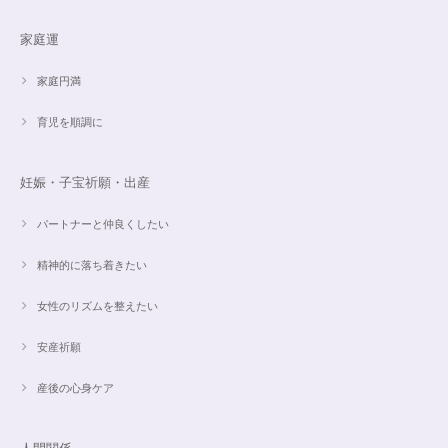
家庭運
オーダー✨18cmブレスレット2点セット(⋆ᵕᴗᵕ⋆).+*
2024/06/20
家庭円満
育児を順調に
こんばんは。 商品受け取りました。 サイズ調整していただき、画像で見る
より本物の方がより素敵で、大変満足してしています。 毎日パワーストー
ンに癒されそうです。 ご丁寧な対応に感謝しております。
妊娠・子宝祈願・出産
パートナーと仲良くしたい
【ご売約済】カイヤナイト×ラリマー✨16.5cmブレスレット
2024/05/13
精神的に落ち着きたい
昨日、無事受け取りました。早速身につけています。 カイヤナイトがキラ
女性のリズムを整えたい
キラ綺麗で、ラリマーとのコントラストが素敵です。アメジストの淡い紫と
ラリマーの水色、好きな組み合わせです。 サイズ調整して頂け、ちょうど
安産祈願
よい大きさです。 いつもありがとうございます。
産後の心身ケア
愛と癒しの5Aラリマーブレスレット【限定ムーンストーン】✨17cm
2024/05/06