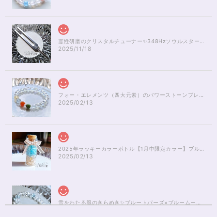
霊性研磨のクリスタルチューナー✨348Hzソウルスターチャクラのヒーリング
2025/11/18
フォー・エレメンツ（四大元素）のパワーストーンブレスレット✨レインボーオーラ16cm
2025/02/13
2025年ラッキーカラーボトル【1月中限定カラー】ブルーアパタイト×ルチルクォーツさざれ石
2025/02/13
雪をわたる風のきらめき✨ブルートパーズ×ブルームーンストーンブレスレット17cm
2025/01/04