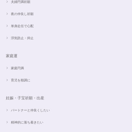
夫婦円満祈願
夜の仲良し祈願
単身赴任で心配
浮気防止・抑止
家庭運
家庭円満
育児を順調に
妊娠・子宝祈願・出産
パートナーと仲良くしたい
精神的に落ち着きたい