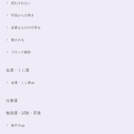
惑わされない
宇宙からの導き
必要なものの引寄せ
癒される
ブロック解除
金運・くじ運
金運・くじ運up
仕事運
勉強運・試験・昇進
集中力up