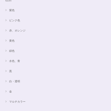
紫色
ピンク色
赤、オレンジ
黄色
緑色
水色、青
黒
白・透明
金
マルチカラー