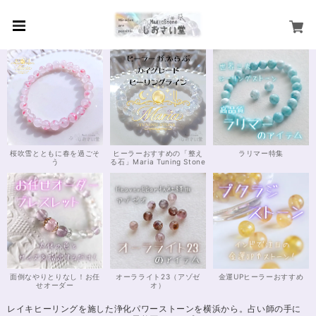
桜吹雪とともに春を過ごそ
ヒーラーおすすめの「整え
ラリマー特集
う
る石」Maria Tuning Stone
面倒なやりとりなし！お任
オーラライト23（アゾゼ
金運UPヒーラーおすすめ
せオーダー
オ）
レイキヒーリングを施した浄化パワーストーンを横浜から。占い師の手に