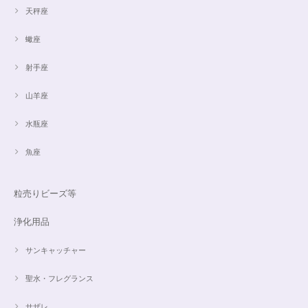
天秤座
蠍座
射手座
山羊座
水瓶座
魚座
粒売りビーズ等
浄化用品
サンキャッチャー
聖水・フレグランス
サザレ