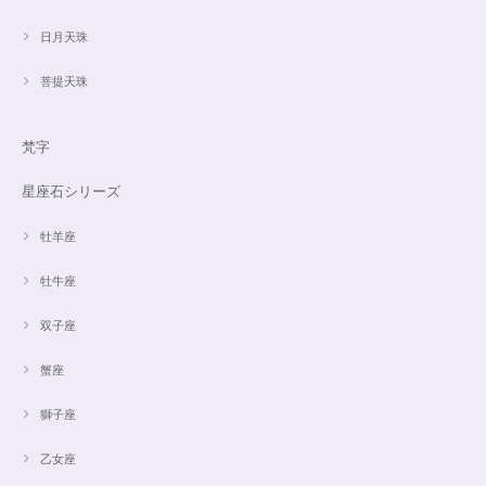
日月天珠
菩提天珠
梵字
星座石シリーズ
牡羊座
牡牛座
双子座
蟹座
獅子座
乙女座