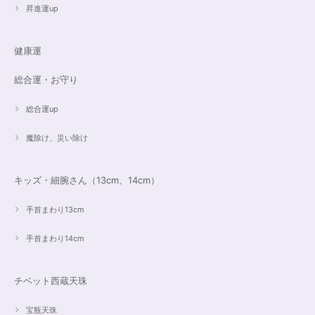
昇進運up
健康運
総合運・お守り
総合運up
魔除け、災い除け
キッズ・細腕さん（13cm、14cm）
手首まわり13cm
手首まわり14cm
チベット西蔵天珠
宝瓶天珠