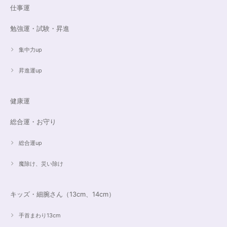
仕事運
勉強運・試験・昇進
集中力up
昇進運up
健康運
総合運・お守り
総合運up
魔除け、災い除け
キッズ・細腕さん（13cm、14cm）
手首まわり13cm