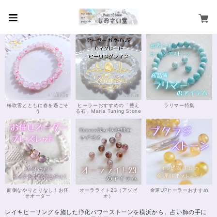
桜吹雪とともに春を過ごそ
ヒーラーおすすめの「整え
ラリマー特集
う
る石」Maria Tuning Stone
面倒なやりとりなし！お任
オーラライト23（アゾゼ
金運UPヒーラーおすすめ
せオーダー
オ）
レイキヒーリングを施した浄化パワーストーンを横浜から。占い師の手に