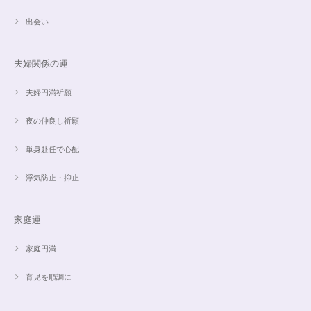
出会い
夫婦関係の運
夫婦円満祈願
夜の仲良し祈願
単身赴任で心配
浮気防止・抑止
家庭運
家庭円満
育児を順調に