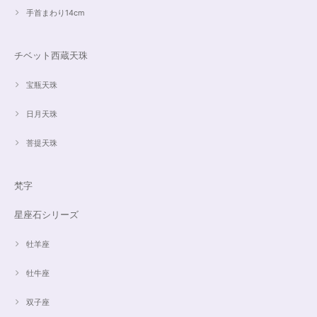
手首まわり14cm
チベット西蔵天珠
宝瓶天珠
日月天珠
菩提天珠
梵字
星座石シリーズ
牡羊座
牡牛座
双子座