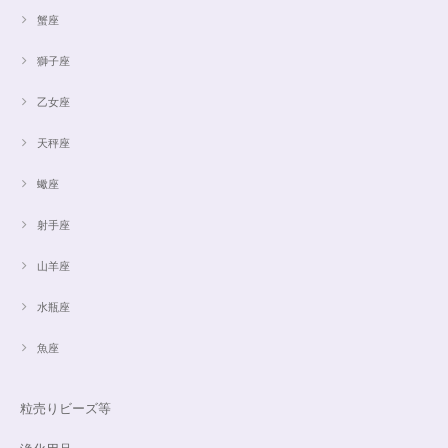
蟹座
獅子座
乙女座
天秤座
蠍座
射手座
山羊座
水瓶座
魚座
粒売りビーズ等