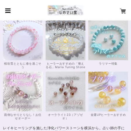
桜吹雪とともに春を過ごそ
ヒーラーおすすめの「整え
ラリマー特集
う
る石」Maria Tuning Stone
面倒なやりとりなし！お任
オーラライト23（アゾゼ
金運UPヒーラーおすすめ
せオーダー
オ）
レイキヒーリングを施した浄化パワーストーンを横浜から。占い師の手に