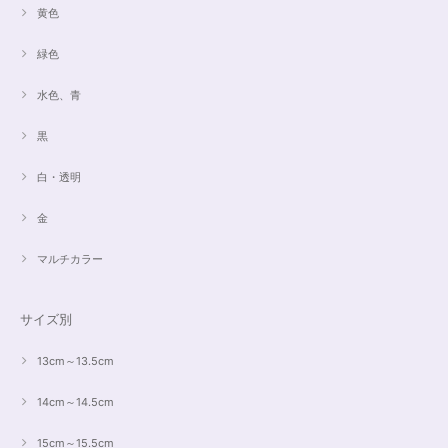
黄色
緑色
水色、青
黒
白・透明
金
マルチカラー
サイズ別
13cm～13.5cm
14cm～14.5cm
15cm～15.5cm