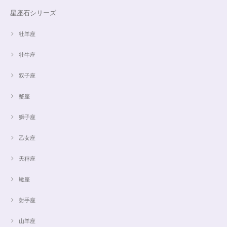
星座石シリーズ
牡羊座
牡牛座
双子座
蟹座
獅子座
乙女座
天秤座
蠍座
射手座
山羊座