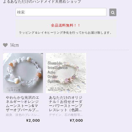
よるあなただけのハンドメイド天然石ショップ
全品送料無料！！
ラッピング＆レイキヒーリング浄化を行ってからお届け致します。
14cm
やわらかな光沢のエ
あなただけのオリジ
ネルギー✨オレンジ
ナル！お任せオーダ
ムーンストーン&マ
ーパワーストーンブ
ザーオブパールブレ
レスレット（色調選
スレット14cm
択可）
細身、淡色のブレスレットです。 マザーオブパールもオレンジムーンストーンも、非常に柔らかなオーラを持っている石。 優しく包みこみながら、エネルギーを与えてくれる、夕刻の太陽沈む海のようなブレスレット。 6mmのクリスタルを基調に、マザーオブパールとオレンジムーンストーンは8mmを選びました。 それぞれ隣には、薄ピンクのローズクォーツを寄り添わせています。 あなたの、しとやかな優しさを引き立てる1本です。 淡色ブレスレットのさりげない存在感は、重ねづけにもおすすめです。 ◆レイキヒーリング浄化、石言葉付ラッピングの上、送料無料でお届け致します。※石言葉は、お届けする石に関連する言葉のなかから占い師が選択した1つを、メッセージリボンにしてお届けします。※レイキヒーリング不要の方はご購入時コメント欄でお知らせくださいませ。 ◆特記のあるものを除き、全て天然に産出したパワーストーンを使用致しております。珠によって個別の色合い差、地中にて生じるクラック（ヒビ）、微少なインクルージョン（内包物）等が見られることがございますので、予めご承知置きくださいませ。再販品につきましては、お写真とは別の珠であっても同グレード、同様の色合いでご用意させていただきます。お届け致しますものは全て、当社基準をクリアした商品です。微少な色合いの違い、クラック、インクルージョンによる返品、交換はできかねますが、商品写真にない大きなもの等、気に掛かる場合はまず一度ご連絡ください。お客様撮影によるお写真を拝見させていただき、返送料のみお客様ご負担にて、交換を承ります。 ◆できるだけ現物に近いお色での撮影を心がけておりますが、モニター彩度等によって多少、色の相違が出る場合があります。ご容赦くださいませ。 ◆石数・デザイン調整によりサイズオーダーも可能ですので、お気軽にご連絡ください。（オーダーや、サイズ等ご確認事項のある場合は、購入手続き前にご連絡くださいませ。連絡先は、BASE内お問い合わせボタンや、Twitter @siosaido をご利用ください。） ◆使われている金属パーツは、18kgp（本金を使用したゴールドフィルド）で金属アレルギーに対応しておりますが、完全にアレルギーが起こらないという保証ではございません。 店舗使用：2449
デザイン、石の種類等、内容をすべてパワーストーンヒーラーにお任せいただくオーダーシステムです。 チャネリング、石鑑定などを通して石を選定させていただきます。 以下の各項目をよくお読みいただき、お申し込みへお進みください。 【種類を選択してください】 種類は主に色ですが、下のほうにマルチカラー、五行、四大元素、チャクラ、四神などの分類もございます。 ご希望のものを選択してください。 【備考欄にご記入いただきたいこと】 ご注文のお手続き時に表示される備考欄に、 （必須）・性別（デザインに影響するため物理的ではなく自認される性別でお願い致します(_ _*)） （必須）・手首周りのサイズ （ある人だけ必須）・金属アレルギーあり を、ご記入ください。 ※ご記入のない場合、お申し込み時にご記入いただきましたメールやSMSへお問い合わせさせていただきます。 ※金属アレルギーの明記がない方につきましては、真鍮、合金などの金属パーツが使われることがございます。 以下の項目は、必須ではありませんが、ご希望があればご記入ください。 ・申し込み画面で選択した色以外で使いたい色 ・ブレスレットに込めたいお願い事 ・珠の大きさ（大きめ、小さめ） ・色合いの明るめ、暗め ・ゆるめ希望 など 【注意点】 ・デザインはお任せ、お届け前のデザイン確認はありません。 むしろデザイン打ち合わせとかめんどくさいし よくわからないから任せたい、という方向けのメニューです。 ・石種の選択は基本的にヒーラーにお任せとなります。 もし特に気になる石があるようでしたら 備考欄にご記入いただいても結構です。 金額が見合わない場合を除き かなりの確率でその石が入ると推測されます。 しかしとても高額な石の場合など、例外もありますことを 予めご了承くださいませ。 ・こちらは定額のサービスです。 金額をかんがみて石を選択させていただきます。 お値段からしてそう低級な石は入りません。 店内の8,000円前後の商品をご覧いただきまして どんな感じかご確認いただくと良いと思います。 ・つまりこのサービスはお得です。 ・お届け後のクレーム、リターン等は一切承りません。 石は天然のものですので、クラック（ヒビ）、インクルージョン（内包物）、エクボ（凹み）が入るものがございます。 ジェムストーンヒーラーの責任において、いただきました金額に見合ったクオリティのものをお届けすることをおお約束致します。 全体的な石の平均クオリティにつきましては店内の天然石をご覧いただき、ご確認くださいませ。 【例えば、画像のブレスレットは？】 画像にあるブレスレットには ・モルガナイト（ピンクベリル）5A ・アルバイトSA ・ピンクカルサイト ・ピンクフローライト5A ・カット水晶 などが入っています。 出荷時レイキヒーリング、無料ラッピング付きとなります。 わからない点は、画面内のお問い合わせボタン、Twitter @siosaido までお気軽にお問い合わせくださいませ。
¥2,000
¥7,000