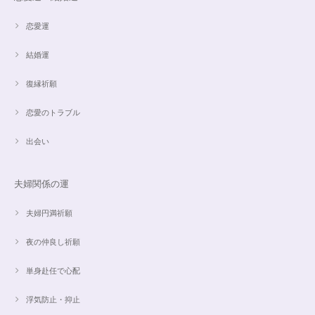
恋愛運
結婚運
復縁祈願
恋愛のトラブル
出会い
夫婦関係の運
夫婦円満祈願
夜の仲良し祈願
単身赴任で心配
浮気防止・抑止