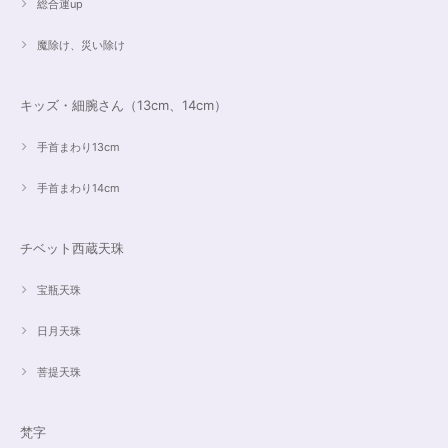
総合運up
魔除け、災い除け
キッズ・細腕さん（13cm、14cm）
手首まわり13cm
手首まわり14cm
チベット西蔵天珠
宝瓶天珠
日月天珠
菩提天珠
梵字