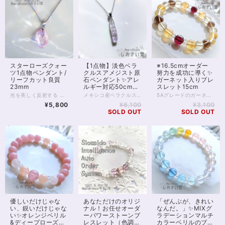
スターローズクォー
【1点物】淡色ベラ
※16.5cmオーダー
ツ1点物ペンダント/
クルスアメジスト原
努力を成功に導く✨
リーフカット良質
石ペンダント✨アレ
ガーネット入りブレ
23mm
ルギー対応50cmチ
スレット15cm
ェーン付
光を美しく反射する リーフカットのスターローズクォーツ サージカルステンレスチェーンと合わせた 金属アレルギー対応ペンダントです。 内部、帯状の内包物あり（クラックではなくインクルージョンです） 画像にてご確認くださいませ。 あわいピンク色はスターローズクォーツならではの美しさ ローズクォーツにはない透明感と輝きが 優しく胸元を彩ります。 さまざまな角度からのお写真を掲載しております。 スターローズクォーツも ローズクォーツの一種として、愛情を育むと言われていますが スターローズクォーツはまた、再生の石、 1つの恋や愛が終わったとしても、傷を癒やしまた次へと歩みを進める助けとなる そんな言い伝えもございます。 スターローズクォーツならではの透明感を ぜひ実感してください。 ◆レイキヒーリング浄化、ラッピングの上、送料無料でお届け致します。 ◆特記のあるものを除き、全て天然に産出したパワーストーンを使用致しております。珠によって個別の色合い差、地中にて生じるクラック（ヒビ）、微少なインクルージョン（内包物）等が見られることがございますので、予めご承知置きくださいませ。 ※お届け致しますものは全て、当社基準をクリアした商品です。こちらの商品は1点物のため微少な色合いの違い、クラック、インクルージョンによる返品、交換はできかねます。
メキシコ産ベラクルスアメジストのペンダント。 ベラクルスアメジストは とても細くて繊細なアメジストです。 産地はメキシコのベラクルスに限定され、 わずかにアメジストと知れる、薄い紫の色合いと 透明とのグラデーションが珍重されます。 原石で楽しむ人も多い種類のアメジストですが こちらは、原石そのままをペンダントに造ったもの。 金属アレルギー対応のサージカルステンレスチェーン（細・50cm）をお付けします。 本体金属部分はクロームメッキ処理シルバーとなります。いずれも金属アレルギー対応素材ですが、個人差があります。 ◆レイキヒーリング浄化、ラッピングの上、送料無料でお届け致します。 ◆特記のあるものを除き、全て天然に産出したパワーストーンを使用致しております。珠によって個別の色合い差、地中にて生じるクラック（ヒビ）、微少なインクルージョン（内包物）等が見られることがございますので、予めご承知置きくださいませ。再販品につきましては、お写真とは別の珠であっても同グレード、同様の色合いでご用意させていただきます。お届け致しますものは全て、当社基準をクリアした商品です。微少な色合いの違い、クラック、インクルージョンによる返品、交換はできかねますが、商品写真にない大きなもの等、気に掛かる場合はまず一度ご連絡ください。お客様撮影によるお写真を拝見させていただき、返送料のみお客様ご負担にて、交換を承ります。 ◆できるだけ現物に近いお色での撮影を心がけておりますが、モニター彩度等によって多少、色の相違が出る場合があります。ご容赦くださいませ。 ◆サイズ等ご確認事項のある場合は、購入手続き前にご連絡くださいませ。連絡先は、BASE内お問い合わせボタンや、Twitter @siosaido をご利用ください。）
5Aグレードのガーネットに、スモーキークォーツ。 「魔」を除ける力が強いと言われる 邪気払いの2つの石は、 いずれも努力を成功へと導く 導きの石でもあります。 ガーネットの深いレッドに、 黄金糖のようなシトリン、レモンクォーツ、 コーヒー色のスモーキークォーツ。 アンティークな喫茶を思わせる 落ち着きのある、エレガントな組み合わせです。 いずれも8mm珠 ガーネット5A シトリン4A スモーキークォーツ3A レモンクォーツ3A 透明ボタンカットのクリスタルを使用しています。 ◆レイキヒーリング浄化、石言葉付ラッピングの上、送料無料でお届け致します。※石言葉は、お届けする石に関連する言葉のなかから占い師が選択した1つを、メッセージリボンにしてお届けします。※レイキヒーリング不要の方はご購入時コメント欄でお知らせくださいませ。 ◆特記のあるものを除き、全て天然に産出したパワーストーンを使用致しております。珠によって個別の色合い差、地中にて生じるクラック（ヒビ）、微少なインクルージョン（内包物）等が見られることがございますので、予めご承知置きくださいませ。再販品につきましては、お写真とは別の珠であっても同グレード、同様の色合いでご用意させていただきます。お届け致しますものは全て、当社基準をクリアした商品です。微少な色合いの違い、クラック、インクルージョンによる返品、交換はできかねますが、商品写真にない大きなもの等、気に掛かる場合はまず一度ご連絡ください。お客様撮影によるお写真を拝見させていただき、返送料のみお客様ご負担にて、交換を承ります。 ◆できるだけ現物に近いお色での撮影を心がけておりますが、モニター彩度等によって多少、色の相違が出る場合があります。ご容赦くださいませ。 ◆石数・デザイン調整によりサイズオーダーも可能ですので、お気軽にご連絡ください。（オーダーや、サイズ等ご確認事項のある場合は、購入手続き前にご連絡くださいませ。連絡先は、BASE内お問い合わせボタンや、Twitter @siosaido をご利用ください。） 店舗使用：2430
¥5,800
¥6,100
¥3,100
SOLD OUT
SOLD OUT
優しいだけじゃな
あなただけのオリジ
「ぜんぶが、きれい
い、鋭いだけじゃな
ナル！お任せオーダ
なんだ。」✨MIXグ
い✨オレンジベリル
ーパワーストーンブ
ラデーションマルチ
&ディープローズク
レスレット（色調選
カラーベリルのブレ