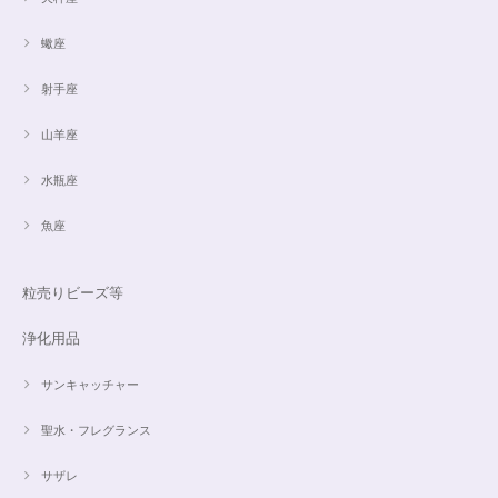
蠍座
射手座
山羊座
水瓶座
魚座
粒売りビーズ等
浄化用品
サンキャッチャー
聖水・フレグランス
サザレ