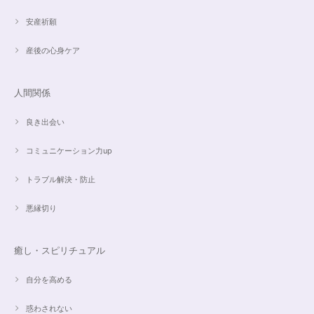
安産祈願
産後の心身ケア
人間関係
良き出会い
コミュニケーション力up
トラブル解決・防止
悪縁切り
癒し・スピリチュアル
自分を高める
惑わされない