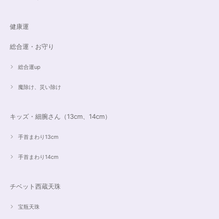
健康運
総合運・お守り
総合運up
魔除け、災い除け
キッズ・細腕さん（13cm、14cm）
手首まわり13cm
手首まわり14cm
チベット西蔵天珠
宝瓶天珠