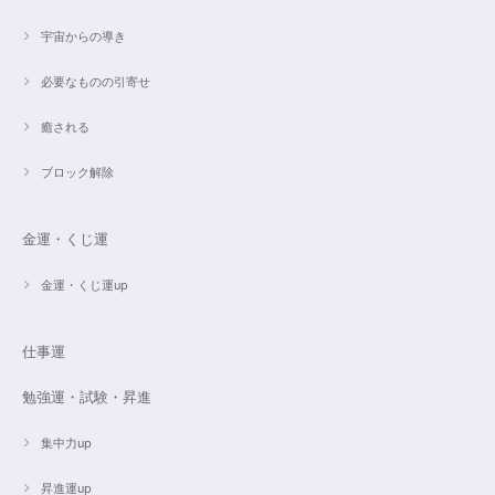
宇宙からの導き
必要なものの引寄せ
癒される
ブロック解除
金運・くじ運
金運・くじ運up
仕事運
勉強運・試験・昇進
集中力up
昇進運up