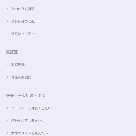
夜の仲良し祈願
単身赴任で心配
浮気防止・抑止
家庭運
家庭円満
育児を順調に
妊娠・子宝祈願・出産
パートナーと仲良くしたい
精神的に落ち着きたい
女性のリズムを整えたい