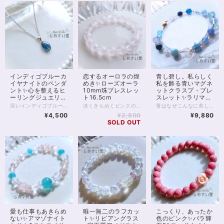
インディゴブルーカ
恋するオーロラの煌
青し碧し。私らしく
イヤナイトのペンダ
めき✨ローズオーラ
私を飾る青いマグネ
ント✨心を整えるヒ
10mm珠ブレスレッ
ットクラスプ・ブレ
ーリングジュエリ
ト16.5cm
スレット✨ラリマー
ー・直感を高める／
他17cm
深いインディゴブルーの光が静かに胸元で輝く、インディゴブルーカイヤナイトのペンダント。夜明け前の空を閉じ込めたようなこの石は、心の奥にある真実と再びつながるためのサポートをしてくれるといわれています。 カイヤナイトは「心を整え、真の道へ導く石」。 思考や感情の乱れを静め、迷いを手放し、自分らしさを取り戻す助けとなります。 スピリチュアルの世界では“魂の羅針盤”とも呼ばれ、直感を高め、あなたの中に眠る答えを見つける力を与えてくれるでしょう。 また、この石は他者との不要なエネルギーコードを断ち切る力を持つとされ、過去のしがらみや依存から自由になるサポートをしてくれます。 人間関係や感情の整理をしたいとき、前へ進む勇気を与えてくれるお守りのような存在です。 透明感のある深いブルーは、光の角度によってグラデーションのように表情を変えます。 静かな中にも確かな力を感じる、唯一無二の輝きです。 直感やインスピレーションを大切にしたい方、冷静な判断力を取り戻したい方にもおすすめです。 石言葉は「真理」「浄化」「直感」「自己の確立」「霊的成長」。あなたの心に寄り添いながら、静かに道を照らしてくれるようなペンダントです。 石サイズ：縦約13mm、横約9mm マグネットクラスプ仕様。首の後ろで金具を開いてつなげる手間がありません。 金属部分はサージカルステンレスを使用した金属アレルギー対応商品です。 ※完全に金属アレルギーが起こらないわけではありません。サージカルステンレスへのアレルギー反応有無をご確認ください。 ◆レイキヒーリング浄化、石言葉付ラッピングの上、送料無料でお届け致します。※石言葉は、お届けする石に関連する言葉のなかから占い師が選択した1つを、メッセージリボンにしてお届けします。※レイキヒーリング不要の方はご購入時コメント欄でお知らせくださいませ。 ◆特記のあるものを除き、全て天然に産出したパワーストーンを使用致しております。珠によって個別の色合い差、地中にて生じるクラック（ヒビ）、微少なインクルージョン（内包物）等が見られることがございますので、予めご承知置きくださいませ。微少な色合いの違い、クラック、インクルージョンによる返品、交換はできかねますが、商品写真にない大きなもの等、気に掛かる場合はまず一度ご連絡ください。お客様撮影によるお写真を拝見させていただき、返送料のみお客様ご負担にて、交換を承ります。 ◆できるだけ現物に近いお色での撮影を心がけておりますが、モニター彩度等によって多少、色の相違が出る場合があります。ご容赦くださいませ。
淡くきらめくピンクの光、ロマンスを呼び込むお守りに。 ローズオーラ10ミリ珠のブレスレットです。 ローズオーラは、ローズクォーツにアメリカの特殊技術で金属を蒸着してつくる、特別な水晶です。 ローズクォーツに与えられた基本的な意味、効果を踏襲しつつも、 それをさらに強めるスピリチュアルな一面をもっています。 「オーラ」加工によって、直感を高め 精神的な成長をもたらすともいわれており、 単なる恋愛運アップの石ではなく、 愛と美において自己成長を促したい方にもおすすめです。 意味や効果の面をさておいても、半透明のローズオーラは非常に美麗で人目をひきます。 一方、ピンクではあるものの、色味が薄く穏やかなため 身に付けていても決して目立つわけではないのが良いところ。 ローズオーラには全く透明感のないものもありますが お写真5枚目、黒背景のお写真を掲載しましたとおり 向こう側の薄く透けるカラーで、 ビジネスシーンなどでも気負うことなく身に付けられるでしょう。 ◆レイキヒーリング浄化、石言葉付ラッピングの上、送料無料でお届け致します。※石言葉は、お届けする石に関連する言葉のなかから占い師が選択した1つを、メッセージリボンにしてお届けします。※レイキヒーリング不要の方はご購入時コメント欄でお知らせくださいませ。 ◆特記のあるものを除き、全て天然に産出したパワーストーンを使用致しております。珠によって個別の色合い差、地中にて生じるクラック（ヒビ）、微少なインクルージョン（内包物）等が見られることがございますので、予めご承知置きくださいませ。再販品につきましては、お写真とは別の珠であっても同グレード、同様の色合いでご用意させていただきます。お届け致しますものは全て、当社基準をクリアした商品です。微少な色合いの違い、クラック、インクルージョンによる返品、交換はできかねますが、商品写真にない大きなもの等、気に掛かる場合はまず一度ご連絡ください。お客様撮影によるお写真を拝見させていただき、返送料のみお客様ご負担にて、交換を承ります。 ◆できるだけ現物に近いお色での撮影を心がけておりますが、モニター彩度等によって多少、色の相違が出る場合があります。ご容赦くださいませ。 ◆石数・デザイン調整によりサイズオーダーも可能ですので、お気軽にご連絡ください。（オーダーや、サイズ等ご確認事項のある場合は、購入手続き前にご連絡くださいませ。連絡先は、BASE内お問い合わせボタンや、Twitter @siosaido をご利用ください。） ◆こちらの商品は拡大オーダーに珠入荷のためのお時間をいただくことがございます。 店舗使用：2509 ヒーラーおすすめ
青はなぜこんなに美しいのでしょう？ 青はなぜこんなに、さまざまなのでしょう。 どの青も捨てがたい……そんなあなたに、 天然石の「青」を集めたマグネットクラスプブレスレットがおすすめです。 1枚目のお写真を参考に、端から青い石をご紹介しましょう。 マグネットクウラスプから左に、 ・シーブルーカルセドニー ・デュモルチェライトインクォーツ ・サファイアブルーアンバー ・ブルーレースアゲート ・ラリマー ・スターローズクォーツ ※これだけ薄ピンク！ ・星型ロンドンブルートパーズ ・ブルーカルセドニー青色 ・タンザナイト ・ブルートパーズ ・ブルーカルサイト ・アクアマリン水色 ・アクアマリン青色 ・ブルーアパタイト ・ラピスラズリ ・ブルーカルセドニー水色 お色味の違う石も含め16種類の石がパレードのように並びます。 青い石がお好きな方なら、時間を忘れて眺め暮らしてしまう…… あっそれはまずいまずい。 これだけの石がそろっていれば もちろんさまざまな良運を引き寄せます。 とりわけ青の色は、自律、自立、そして心の安定といった部分で オールマイティーに支えてくれるでしょう。 そして、こちらのブレスレットは マグネットクラスプを使用しています。 カニカンなどで留めるブレスレットに比べ、一瞬で装着できて便利！ なかなかブレスレットが留まらない、というお悩みはもう不要です。 また金属を使ったブレスレットは、 ゴムのブレスレットが何となくビジネスシーンやオシャレに合わない、とお悩みの方にもおすすめです。 ◆レイキヒーリング浄化、石言葉付ラッピングの上、送料無料でお届け致します。※石言葉は、お届けする石に関連する言葉のなかから占い師が選択した1つを、メッセージリボンにしてお届けします。※レイキヒーリング不要の方はご購入時コメント欄でお知らせくださいませ。 ◆特記のあるものを除き、全て天然に産出したパワーストーンを使用致しております。珠によって個別の色合い差、地中にて生じるクラック（ヒビ）、微少なインクルージョン（内包物）等が見られることがございますので、予めご承知置きくださいませ。再販品につきましては、お写真とは別の珠であっても同グレード、同様の色合いでご用意させていただきます。お届け致しますものは全て、当社基準をクリアした商品です。微少な色合いの違い、クラック、インクルージョンによる返品、交換はできかねますが、商品写真にない大きなもの等、気に掛かる場合はまず一度ご連絡ください。お客様撮影によるお写真を拝見させていただき、返送料のみお客様ご負担にて、交換を承ります。 ◆できるだけ現物に近いお色での撮影を心がけておりますが、モニター彩度等によって多少、色の相違が出る場合があります。ご容赦くださいませ。 ◆石数・デザイン調整によりサイズオーダーも可能ですので、お気軽にご連絡ください。（オーダーや、サイズ等ご確認事項のある場合は、購入手続き前にご連絡くださいませ。連絡先は、BASE内お問い合わせボタンや、Twitter @siosaido をご利用ください。） ◆使われている金属パーツは、マグネットクラスプ部分サージカルステンレス金メッキ、他14kgf（ゴールドフィルド）いずれも金属アレルギーに対応しておりますが、完全にアレルギーが起こらないという保証ではございません。 店舗使用：2507
サージカルステンレ
¥4,500
¥2,800
¥9,880
スチェーン40cm・
SOLD OUT
マグネットクラスプ
使用
愛も仕事もあきらめ
唯一無二のラフカッ
こっくり、あったか
ない✨アマゾナイト
ト✨リビアングラス
色のピンク✨バラ輝