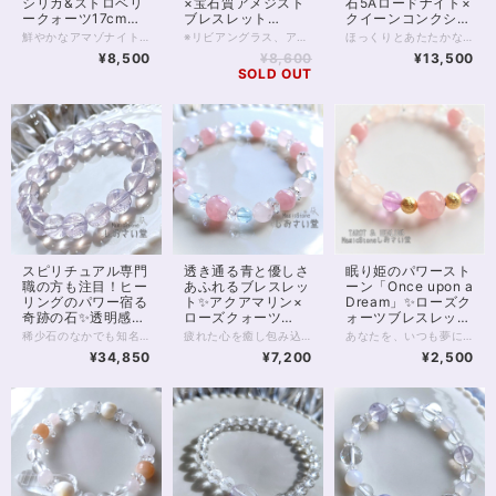
シリカ&ストロベリ
×宝石質アメジスト
石5Aロードナイト×
ークォーツ17cmブ
ブレスレット
クイーンコンクシェ
レスレット
16.5cm
ルブレスレット
鮮やかなアマゾナイトシリカと、 控えめピンクなストロベリークォーツ、ピンクカルセドニー、 白色のアルバイトを合わせたブレスレット。 マイナスエネルギーを浄化し、プラスへと変換するといわれるアマゾナイトシリカは マダガスカルなどで産出する美しい石。 アリエルブルーを想像させるブルーグリーンの色は夏にもぴったりです。 今回は、この鮮やかなアマゾナイトシリカに お色薄めのストロベリークォーツとピンクカルセドニーを合わせました。 いずれもエネルギーを活性化しつつ 恋の縁結びにも役立つといわれている石たちです。 また半透明のミルキーな色あいが魅力的、 稀少なアルバイトのビーズを入れています。 こちらは粘り強く成功を導く、タロットでいう「力」のような石。 恋愛に限らず、あきらめたくないものに向き合うときや 新たな伸張に向けて頑張りたいときに向いているブレスレットです。 ◆レイキヒーリング浄化、石言葉付ラッピングの上、送料無料でお届け致します。※石言葉は、お届けする石に関連する言葉のなかから占い師が選択した1つを、メッセージリボンにしてお届けします。※レイキヒーリング不要の方はご購入時コメント欄でお知らせくださいませ。 ◆特記のあるものを除き、全て天然に産出したパワーストーンを使用致しております。珠によって個別の色合い差、地中にて生じるクラック（ヒビ）、微少なインクルージョン（内包物）等が見られることがございますので、予めご承知置きくださいませ。再販品につきましては、お写真とは別の珠であっても同グレード、同様の色合いでご用意させていただきます。お届け致しますものは全て、当社基準をクリアした商品です。微少な色合いの違い、クラック、インクルージョンによる返品、交換はできかねますが、商品写真にない大きなもの等、気に掛かる場合はまず一度ご連絡ください。お客様撮影によるお写真を拝見させていただき、返送料のみお客様ご負担にて、交換を承ります。 ◆できるだけ現物に近いお色での撮影を心がけておりますが、モニター彩度等によって多少、色の相違が出る場合があります。ご容赦くださいませ。 ◆石数・デザイン調整によりサイズオーダーも可能ですので、お気軽にご連絡ください。（オーダーや、サイズ等ご確認事項のある場合は、購入手続き前にご連絡くださいませ。連絡先は、BASE内お問い合わせボタンや、Twitter @siosaido をご利用ください。） 店舗使用：2504
※リビアングラス、アメジスト共に、再入荷が未定の玉で数量が限られます。 また昨今、クラッククォーツオーラは欠品することが多く 再販の予定は在庫状況によります※ 2つと同じ形のないラフのリビアングラスに、 透明度抜群の宝石質アメジスト。 そして昨今品薄の続く、クラッククォーツオーラがパールのように輝く 強いオーラのブレスレットです。 リビアングラスは出会う人を選ぶといわれる石。 持ち主さまには必ず、リビアングラスとの強いご縁があるそうです。 ラフにカットされたリビアングラスは透明度も高く、 特徴的な気泡も入っています。 同じ形のないリビアングラスとの出会いをぜひ楽しんでください。 またリビアングラスの両脇を飾る宝石質のアメジストは 美しく細かなカットが施され、光を拡散する良品です。 クラッククォーツオーラは、クラッククォーツに金属を蒸着して作るスピリチュアルストーンです。 水晶への蒸着を行うレインボーオーラと違い、 中に細かなクラックが入っており、全体として白色が目立ちパールのような輝きが出ますが 透明度もあるため、光が拡散し大変美しい1本です。 ◆レイキヒーリング浄化、石言葉付ラッピングの上、送料無料でお届け致します。※石言葉は、お届けする石に関連する言葉のなかから占い師が選択した1つを、メッセージリボンにしてお届けします。※レイキヒーリング不要の方はご購入時コメント欄でお知らせくださいませ。 ◆特記のあるものを除き、全て天然に産出したパワーストーンを使用致しております。珠によって個別の色合い差、地中にて生じるクラック（ヒビ）、微少なインクルージョン（内包物）等が見られることがございますので、予めご承知置きくださいませ。再販品につきましては、お写真とは別の珠であっても同グレード、同様の色合いでご用意させていただきます。お届け致しますものは全て、当社基準をクリアした商品です。微少な色合いの違い、クラック、インクルージョンによる返品、交換はできかねますが、商品写真にない大きなもの等、気に掛かる場合はまず一度ご連絡ください。お客様撮影によるお写真を拝見させていただき、返送料のみお客様ご負担にて、交換を承ります。 ◆できるだけ現物に近いお色での撮影を心がけておりますが、モニター彩度等によって多少、色の相違が出る場合があります。ご容赦くださいませ。 ◆石数・デザイン調整によりサイズオーダーも可能ですので、お気軽にご連絡ください。（オーダーや、サイズ等ご確認事項のある場合は、購入手続き前にご連絡くださいませ。連絡先は、BASE内お問い合わせボタンや、Twitter @siosaido をご利用ください。） ヒーラーおすすめ 店舗使用：2467
ほっくりとあたたかな色あいの、ロードナイト8mm珠のブレスレットです。 最高級、5Aクラスのロードナイトは、別名を「バラ輝石」と言います。 お写真のとおり内包物が少なく、美しく濃いピンクが特徴的。 ところどころグレーみはかかるものの目立ちません。 色あいが上品でおすすめの一品です。 ピンクの薔薇はクイーンコンクシェルのカービング。 径11mm前後、厚みは5mmほどの両面カービングです。 貴重なカリブ海の恵みを丁寧なカービングで仕上げた薔薇は 柔らかなピンク色で見る人をきっと癒してくれます。 クイーンコンクシェルは非常に貴重な素材ですが そのなかでも美しいカービングは手に入ることが少なく こちらの商品も、数はあるだけの限定となります。 寒くなる季節には、あたたかみを感じる色が欲しくなるもの。 ロードナイトの温度でほっとしてみませんか？ ◆レイキヒーリング浄化、石言葉付ラッピングの上、送料無料でお届け致します。※石言葉は、お届けする石に関連する言葉のなかから占い師が選択した1つを、メッセージリボンにしてお届けします。※レイキヒーリング不要の方はご購入時コメント欄でお知らせくださいませ。 ◆特記のあるものを除き、全て天然に産出したパワーストーンを使用致しております。珠によって個別の色合い差、地中にて生じるクラック（ヒビ）、微少なインクルージョン（内包物）等が見られることがございますので、予めご承知置きくださいませ。再販品につきましては、お写真とは別の珠であっても同グレード、同様の色合いでご用意させていただきます。お届け致しますものは全て、当社基準をクリアした商品です。微少な色合いの違い、クラック、インクルージョンによる返品、交換はできかねますが、商品写真にない大きなもの等、気に掛かる場合はまず一度ご連絡ください。お客様撮影によるお写真を拝見させていただき、返送料のみお客様ご負担にて、交換を承ります。 ◆できるだけ現物に近いお色での撮影を心がけておりますが、モニター彩度等によって多少、色の相違が出る場合があります。ご容赦くださいませ。 ◆石数・デザイン調整によりサイズオーダーも可能ですので、お気軽にご連絡ください。（オーダーや、サイズ等ご確認事項のある場合は、購入手続き前にご連絡くださいませ。連絡先は、BASE内お問い合わせボタンや、Twitter @siosaido をご利用ください。） 店舗使用：2465 ・ヒーラーおすすめ
17cm
¥8,500
¥8,600
¥13,500
SOLD OUT
スピリチュアル専門
透き通る青と優しさ
眠り姫のパワースト
職の方も注目！ヒー
あふれるブレスレッ
ーン「Once upon a
リングのパワー宿る
ト✨アクアマリン×
Dream」✨ローズク
奇跡の石✨透明感抜
ローズクォーツ
ォーツブレスレット
群4Aclassスコロラ
15.5cm
16cm
稀少石のなかでも知名度がほどよく低い スコロライトのブレスレットです。 品質の良い4Aクラスの10mm珠を用い すっきりと、かつ存在感のある1本に仕上げています。 スコロライトは、アメジストから生成される 人の手が加わった石です。 しかし、「スコロライトを作ろう」としても 実際にきれいなスコロライトに「なる」ことは 少ないのだそうです。 処理中に割れる、色が出ない といったことが多いため、 きれいなスコロライトは「奇跡の石」と呼ばれることもあります。 通常のアメジストとは違った ミルキーのかった薄いラベンダー色は、 見る人を何ともいえない、切ない、温かな気持ちにさせてくれます。 アメジストも癒しのパワーが強い石ですが スコロライトならではの色あいの優しさと 希少性が加わることで、 ヒーリングの力はさらに強いものとなるのです。 高品質のスコロライトは ヒーラーさん、占い師さんのお守りアイテムにもおすすめ。 スピリチュアル的に負荷の強いお仕事をされていても しっかりとお守りしてくれることでしょう。 そんな稀少なスコロライトですが 10mmの珠になると出回る数はさらに減ります。 天然石業界全体をみても数の限られる 参考上代40,000円upの高品質クラスです。 ぜひこの機会にお手にとってみてくださいね。 ◆レイキヒーリング浄化、石言葉付ラッピングの上、送料無料でお届け致します。※石言葉は、お届けする石に関連する言葉のなかから占い師が選択した1つを、メッセージリボンにしてお届けします。※レイキヒーリング不要の方はご購入時コメント欄でお知らせくださいませ。 ◆特記のあるものを除き、全て天然に産出したパワーストーンを使用致しております。珠によって個別の色合い差、地中にて生じるクラック（ヒビ）、微少なインクルージョン（内包物）等が見られることがございますので、予めご承知置きくださいませ。スコロライトはクラックの多い天然石です。4Aクラスでも大きなクラックがいくつか見られますので、あらかじめご了承くださいませ。 再販品につきましては、お写真とは別の珠であっても同グレード、同様の色合いでご用意させていただきます。お届け致しますものは全て、当社基準をクリアした商品です。微少な色合いの違い、クラック、インクルージョンによる返品、交換はできかねますが、商品写真にない大きなもの等、気に掛かる場合はまず一度ご連絡ください。お客様撮影によるお写真を拝見させていただき、返送料のみお客様ご負担にて、交換を承ります。 ◆できるだけ現物に近いお色での撮影を心がけておりますが、モニター彩度等によって多少、色の相違が出る場合があります。ご容赦くださいませ。 ◆石数・デザイン調整によりサイズオーダーも可能ですので、お気軽にご連絡ください。石の増減に伴い加算、値引きが発生することがございます。オーダーや、サイズ等ご確認事項のある場合は、購入手続き前にご連絡くださいませ。連絡先は、BASE内お問い合わせボタンや、Twitter @siosaido をご利用ください。 ヒーラーおすすめ 店舗使用：2460
疲れた心を癒し包み込むのは 水のごとく透き通った青。 舞い散る桜のような濃淡に どこまでも優しくなれる自分を知る。 【ローズクォーツ】8mm8石5Aグレード 【ディープローズクオーツ】10mm1石3グレード、8mm5石3グレード 持ち主様の優しさを引き出す石。 恋愛の石とも言われます。 愛情面の感受性も高めてくれるので、 身近な人との関係をより深めたいと思う時におすすめの石です。 自分の心を癒やすことにも役立ちます。 色が薄いものをローズクォーツ 色が濃いものはディープローズクォーツと呼ばれています。 【アクアマリン】6mm6石5Aグレード 名前のとおり、海を象徴する天然石。 優しい心のありようをサポートし、 コミュニケーションの能力を アップしてくれると伝えられています。 アクアマリンは、結婚のお守りと言われることが多いですが これは、コミュニケーションをスムーズにすることで お互いの意思疎通をサポートするためと 考えられるでしょう。 【クリスタル（ボタン型）】6mm10石、4mm2石 身の回りを浄化すると言われます。 ボタンカットによって、 太陽の光などを拡散し きらきらと煌めく美しい輝きを 見せてくれます。 ◆レイキヒーリング浄化、石言葉付ラッピングの上、送料無料でお届け致します。※石言葉は、お届けする石に関連する言葉のなかから占い師が選択した1つを、メッセージリボンにしてお届けします。※レイキヒーリング不要の方はご購入時コメント欄でお知らせくださいませ。 ◆特記のあるものを除き、全て天然に産出したパワーストーンを使用致しております。珠によって個別の色合い差、地中にて生じるクラック（ヒビ）、微少なインクルージョン（内包物）等が見られることがございますので、予めご承知置きくださいませ。再販品につきましては、お写真とは別の珠であっても同グレード、同様の色合いでご用意させていただきます。お届け致しますものは全て、当社基準をクリアした商品です。微少な色合いの違い、クラック、インクルージョンによる返品、交換はできかねますが、商品写真にない大きなもの等、気に掛かる場合はまず一度ご連絡ください。お客様撮影によるお写真を拝見させていただき、返送料のみお客様ご負担にて、交換を承ります。 ◆できるだけ現物に近いお色での撮影を心がけておりますが、モニター彩度等によって多少、色の相違が出る場合があります。ご容赦くださいませ。 ◆石数・デザイン調整によりサイズオーダーも可能ですので、お気軽にご連絡ください。（オーダーや、サイズ等ご確認事項のある場合は、購入手続き前にご連絡くださいませ。連絡先は、BASE内お問い合わせボタンや、Twitter @siosaido をご利用ください。） 店舗使用：2422
あなたを、いつも夢に見て…… その瞳さえとても懐かしい。 眠り姫が映画の中で歌った 「Once upon a Dream（いつか夢で）」は 人と人との不思議なご縁を あらわしているかのような曲です。 運命の人、なんて言い方がありますが 私たちはその相手と、 もしかしたら生まれる前から縁を持ち、 現実に逢った時、 「初めてではない感覚」に 陥るのかもしれませんね。 「Once upon a Dream」 そんな人との出会いや、ご縁の導きを願った、 恋愛運パワーストーンブレスレットです。 ディープローズクォーツAAA 10mm、8mm 14kgf ゴールドボール ピンクフローライトAAAAA 7mm ローズクォーツAAAAA 8mm クラッククォーツオーラAAAAA 6mm ※天然石はそれぞれに風合いがありますが、 特にピンクフローライトはピンクの色に濃淡がありますので 比較的、個体差が大きい石と言えます。 こちらの商品は再販となっており、お届けの石は お写真とは違う個体ですが パープルピンクのお色味はほとんど変わりません。 ◆レイキヒーリング浄化、石言葉付ラッピングの上、送料無料でお届け致します。※石言葉は、お届けする石に関連する言葉のなかから占い師が選択した1つを、メッセージリボンにしてお届けします。※レイキヒーリング不要の方はご購入時コメント欄でお知らせくださいませ。 ◆特記のあるものを除き、全て天然に産出したパワーストーンを使用致しております。珠によって個別の色合い差、地中にて生じるクラック（ヒビ）、微少なインクルージョン（内包物）等が見られることがございますので、予めご承知置きくださいませ。再販品につきましては、お写真とは別の珠であっても同グレード、同様の色合いでご用意させていただきます。お届け致しますものは全て、当社基準をクリアした商品です。微少な色合いの違い、クラック、インクルージョンによる返品、交換はできかねますが、商品写真にない大きなもの等、気に掛かる場合はまず一度ご連絡ください。お客様撮影によるお写真を拝見させていただき、返送料のみお客様ご負担にて、交換を承ります。 ◆できるだけ現物に近いお色での撮影を心がけておりますが、モニター彩度等によって多少、色の相違が出る場合があります。ご容赦くださいませ。 ◆石数・デザイン調整によりサイズオーダーも可能ですので、お気軽にご連絡ください。（オーダーや、サイズ等ご確認事項のある場合は、購入手続き前にご連絡くださいませ。連絡先は、BASE内お問い合わせボタンや、Twitter @siosaido をご利用ください。） ◆使われている金属パーツは、14kgp（本金を使用したゴールドフィルド）で金属アレルギーに対応しておりますが、完全にアレルギーが起こらないという保証ではございません。 店舗使用：2451
イトブレスレット
¥34,850
¥7,200
¥2,500
16.5cm