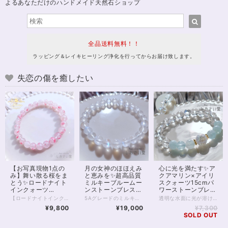
よるあなただけのハンドメイド天然石ショップ
全品送料無料！！
ラッピング＆レイキヒーリング浄化を行ってからお届け致します。
失恋の傷を癒したい
【お写真現物1点の
月の女神のほほえみ
心に光を満たす✨ア
み】舞い散る桜をま
と恵みを✨超高品質
クアマリン×アイリ
とう✨ロードナイト
ミルキーブルームー
スクォーツ15cmパ
インクォーツ
ンストーンブレスレ
ワーストーンブレス
16.5cmブレスレッ
ット16.5cm
レット
【ロードナイトインクォーツ｜桜舞う癒しのブレスレット】 まるで桜の花びらが水晶の中に舞い込んだかのような、 やさしく儚い美しさを持つ「ロードナイトインクォーツ」。 透明感のある水晶に、 ピンクのインクルージョンがふんわりと広がり、 春の光を閉じ込めたような一品です。 ひと粒ひと粒に異なる表情があり、 自然が生み出した唯一無二の景色を楽しめます。 本品は7.5～8mm玉を使用した、 3Aグレードの美麗高品質ブレスレット。 肌なじみもよく、日常使いにもおすすめです。 ◇ スピリチュアルメッセージ ◇ ロードナイトは「愛と再生」のエネルギーを持つ石。 インクォーツになることで、その力はより繊細に、やさしく広がります。 ・傷ついた心をそっと癒す ・感情を整え、自己肯定感を高める ・人とのつながりをあたたかく結び直す 無理に前に進もうとしなくてもいい。 この石は、あなたのペースで整うことを優しく後押ししてくれます。 ◇ こんな方へ ◇ ・心を穏やかに整えたい方 ・優しい愛のエネルギーに包まれたい方 ・新しい季節に向けて気持ちをリセットしたい方 春の訪れを感じるような、やわらかなエネルギー。 あなたの日常に、静かに寄り添うお守りとしてお迎えください✨ ※一点限定入荷 ※同じ模様は二つと存在しません 気になったタイミングが、 あなたにとってのベストな出会いかもしれません。 ◆レイキヒーリング浄化、石言葉付ラッピングの上、送料無料でお届け致します。※石言葉は、お届けする石に関連する言葉のなかから占い師が選択した1つを、メッセージリボンにしてお届けします。※レイキヒーリング不要の方はご購入時コメント欄でお知らせくださいませ。 ◆特記のあるものを除き、全て天然に産出したパワーストーンを使用致しております。珠によって個別の色合い差、地中にて生じるクラック（ヒビ）、微少なインクルージョン（内包物）等が見られることがございますので、予めご承知置きくださいませ。再販品につきましては、お写真とは別の珠であっても同グレード、同様の色合いでご用意させていただきます。お届け致しますものは全て、当社基準をクリアした商品です。微少な色合いの違い、クラック、インクルージョンによる返品、交換はできかねますが、商品写真にない大きなもの等、気に掛かる場合はまず一度ご連絡ください。お客様撮影によるお写真を拝見させていただき、返送料のみお客様ご負担にて、交換を承ります。 ◆できるだけ現物に近いお色での撮影を心がけておりますが、モニター彩度等によって多少、色の相違が出る場合があります。ご容赦くださいませ。 ◆石数・デザイン調整によりサイズオーダーも可能ですので、お気軽にご連絡ください。（オーダーや、サイズ等ご確認事項のある場合は、購入手続き前にご連絡くださいませ。連絡先は、BASE内お問い合わせボタンや、Twitter @siosaido をご利用ください。） ◆こちらの商品は拡大オーダーに珠入荷のためのお時間をいただくことがございます。 店舗使用：2601 ヒーラーおすすめ
5Aグレードのミルキーブルームーンストーン（ペリステライト） クラックがほとんどみられない綺麗な躯体、 優しさを感じさせるミルキーな色あいが魅力的な1本です。 あえて他の石と組み合わせることなく 1種類のみでまとめた、非常に美しいブレスレット。 すべて7.5～8mmの珠となります。 どの珠にもうつくしいブルーシラーが大きく浮かび、 光の当たり具合、昼か夜かによっても、さまざまな表情を見せてくれるでしょう。 今回、個体価格差により少しお値下げでお出ししております。 特別な輝きをぜひ身に付けてみてください。 ◆レイキヒーリング浄化、石言葉付ラッピングの上、送料無料でお届け致します。※石言葉は、お届けする石に関連する言葉のなかから占い師が選択した1つを、メッセージリボンにしてお届けします。※レイキヒーリング不要の方はご購入時コメント欄でお知らせくださいませ。 ◆特記のあるものを除き、全て天然に産出したパワーストーンを使用致しております。珠によって個別の色合い差、地中にて生じるクラック（ヒビ）、微少なインクルージョン（内包物）等が見られることがございますので、予めご承知置きくださいませ。再販品につきましては、お写真とは別の珠であっても同グレード、同様の色合いでご用意させていただきます。お届け致しますものは全て、当社基準をクリアした商品です。微少な色合いの違い、クラック、インクルージョンによる返品、交換はできかねますが、商品写真にない大きなもの等、気に掛かる場合はまず一度ご連絡ください。お客様撮影によるお写真を拝見させていただき、返送料のみお客様ご負担にて、交換を承ります。 ◆できるだけ現物に近いお色での撮影を心がけておりますが、モニター彩度等によって多少、色の相違が出る場合があります。ご容赦くださいませ。 ◆デザイン調整によりサイズオーダーも可能ですので、お気軽にご連絡ください。（デザイン変更なしのサイズオーダーは金額up必須。また類似した色あい・サイズのムーンストーンをお探しするため、お待たせすることがございます）（オーダーや、サイズ等ご確認事項のある場合は、購入手続き前にご連絡くださいませ。連絡先は、BASE内お問い合わせボタンや、Twitter @siosaido をご利用ください。） 店舗使用：2440 6月誕生石・ヒーラーおすすめ
透明な水面に光が溶け込むような、澄んだエネルギーをまとうパワーストーンブレスレット。 4Aクラスのアクアマリンは内包物が少なく、アイシーな水色は冬らしい冷たさ、夏には涼しげな輝きをまといます。 心を静かに整え、コミュニケーションに調和をもたらす「癒しの石」として知られるアクアマリン。 穏やかな海の波のように、不安や緊張をやわらげ、あなた本来の魅力を自然に引き出してくれるでしょう。 中央には、虹色の光がきらめくアイリスクォーツと、オーラ加工が施されたクラッククォーツを組み合わせました。 アイリスクォーツは、光に反射して細かな虹が浮かびあがり、 持ち主の願いを明るい未来へと導く“幸運のサイン”を象徴する石です。 浄化と引き寄せのエネルギーを同時に持つため、新しいスタートや気持ちを切り替えたいときにも最適。 全体を包みこむ水晶の透明感が、心や空間の不要なエネルギーをすっきりとリセットし、清らかな流れを保ってくれます。 瑞々しさと透明感に満ちたこのブレスレットは、日常にさりげなく寄り添いながら、まるで光のヴェールをまとったような守りの力となるでしょう。 癒し・浄化・幸運のサポートを求める方や、気持ちを整えて前向きに歩きたい方にぴったりの一本です。 ※金属部分はゴールドフィルドを使用しています。 ◆レイキヒーリング浄化、石言葉付ラッピングの上、送料無料でお届け致します。※石言葉は、お届けする石に関連する言葉のなかから占い師が選択した1つを、メッセージリボンにしてお届けします。※レイキヒーリング不要の方はご購入時コメント欄でお知らせくださいませ。 ◆特記のあるものを除き、全て天然に産出したパワーストーンを使用致しております。珠によって個別の色合い差、地中にて生じるクラック（ヒビ）、微少なインクルージョン（内包物）等が見られることがございますので、予めご承知置きくださいませ。再販品につきましては、お写真とは別の珠であっても同グレード、同様の色合いでご用意させていただきます。お届け致しますものは全て、当社基準をクリアした商品です。微少な色合いの違い、クラック、インクルージョンによる返品、交換はできかねますが、商品写真にない大きなもの等、気に掛かる場合はまず一度ご連絡ください。お客様撮影によるお写真を拝見させていただき、返送料のみお客様ご負担にて、交換を承ります。 ◆できるだけ現物に近いお色での撮影を心がけておりますが、モニター彩度等によって多少、色の相違が出る場合があります。ご容赦くださいませ。 ◆石数・デザイン調整によりサイズオーダーも可能ですので、お気軽にご連絡ください。（オーダーや、サイズ等ご確認事項のある場合は、購入手続き前にご連絡くださいませ。連絡先は、BASE内お問い合わせボタンや、Twitter @siosaido をご利用ください。） 店舗使用：2513
ト
¥9,800
¥19,000
¥7,300
SOLD OUT