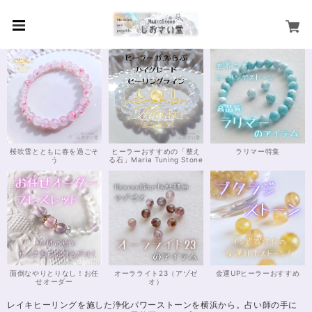
桜吹雪とともに春を過ごそ
ヒーラーおすすめの「整え
ラリマー特集
う
る石」Maria Tuning Stone
面倒なやりとりなし！お任
オーラライト23（アゾゼ
金運UPヒーラーおすすめ
せオーダー
オ）
レイキヒーリングを施した浄化パワーストーンを横浜から。占い師の手に