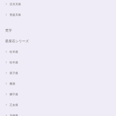
日月天珠
菩提天珠
梵字
星座石シリーズ
牡羊座
牡牛座
双子座
蟹座
獅子座
乙女座
天秤座