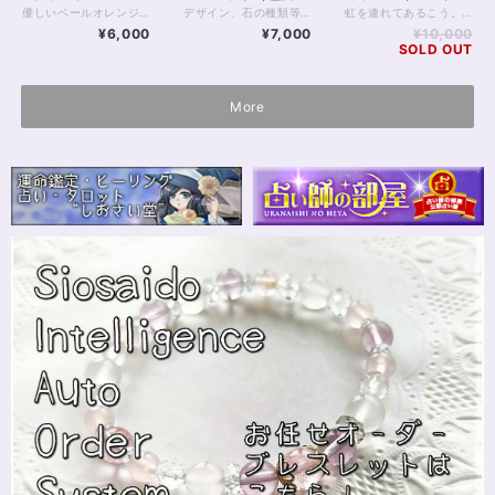
ォーツのブレスレッ
択可）
スレット17cm
優しいペールオレンジ、 蕩けたキャンディのようなピンク。 オレンジベリル（インペリアルモルガナイト）、 ディープローズクォーツと 薔薇カービングの施された淡色ローズクォーツの ブレスレットです。 ローズクォーツは持ち主の優しさを引き出すと言われますが、 見ているだけで優しくなれるような とろりとした色の濃い、3Aグレードのディープローズクォーツに、 お色は薄いですが柔らかなピンク色、 薔薇のカットを施した8mmのカットローズクォーツを 合わせています。 中央の10mmディープローズクォーツは最上級の5Aグレード 透明感があり大きく、美しい粒です。 8mmオレンジベリルは3Aグレード。 やや透明感のある淡いオレンジは、とても優しい色あいです。 オレンジ色はポジティブの色、と考えられていますが、 オレンジベリルには相手を見極める洞察力や リーダーシップといった意味も与えられています。 鋭い洞察力とポジティブな生命エネルギーが パステルカラーの優しさと混じり合い、 あなたの強さをサポートしてくれる力となるでしょう。 ◆レイキヒーリング浄化、石言葉付ラッピングの上、送料無料でお届け致します。※石言葉は、お届けする石に関連する言葉のなかから占い師が選択した1つを、メッセージリボンにしてお届けします。※レイキヒーリング不要の方はご購入時コメント欄でお知らせくださいませ。 ◆特記のあるものを除き、全て天然に産出したパワーストーンを使用致しております。珠によって個別の色合い差、地中にて生じるクラック（ヒビ）、微少なインクルージョン（内包物）等が見られることがございますので、予めご承知置きくださいませ。再販品につきましては、お写真とは別の珠であっても同グレード、同様の色合いでご用意させていただきます。お届け致しますものは全て、当社基準をクリアした商品です。微少な色合いの違い、クラック、インクルージョンによる返品、交換はできかねますが、商品写真にない大きなもの等、気に掛かる場合はまず一度ご連絡ください。お客様撮影によるお写真を拝見させていただき、返送料のみお客様ご負担にて、交換を承ります。 ◆できるだけ現物に近いお色での撮影を心がけておりますが、モニター彩度等によって多少、色の相違が出る場合があります。ご容赦くださいませ。 ◆石数・デザイン調整によりサイズオーダーも可能ですので、お気軽にご連絡ください。（オーダーや、サイズ等ご確認事項のある場合は、購入手続き前にご連絡くださいませ。連絡先は、BASE内お問い合わせボタンや、Twitter @siosaido をご利用ください。） 店舗使用：2427
デザイン、石の種類等、内容をすべてパワーストーンヒーラーにお任せいただくオーダーシステムです。 チャネリング、石鑑定などを通して石を選定させていただきます。 以下の各項目をよくお読みいただき、お申し込みへお進みください。 【種類を選択してください】 種類は主に色ですが、下のほうにマルチカラー、五行、四大元素、チャクラ、四神などの分類もございます。 ご希望のものを選択してください。 【備考欄にご記入いただきたいこと】 ご注文のお手続き時に表示される備考欄に、 （必須）・性別（デザインに影響するため物理的ではなく自認される性別でお願い致します(_ _*)） （必須）・手首周りのサイズ （ある人だけ必須）・金属アレルギーあり を、ご記入ください。 ※ご記入のない場合、お申し込み時にご記入いただきましたメールやSMSへお問い合わせさせていただきます。 ※金属アレルギーの明記がない方につきましては、真鍮、合金などの金属パーツが使われることがございます。 以下の項目は、必須ではありませんが、ご希望があればご記入ください。 ・申し込み画面で選択した色以外で使いたい色 ・ブレスレットに込めたいお願い事 ・珠の大きさ（大きめ、小さめ） ・色合いの明るめ、暗め ・ゆるめ希望 など 【注意点】 ・デザインはお任せ、お届け前のデザイン確認はありません。 むしろデザイン打ち合わせとかめんどくさいし よくわからないから任せたい、という方向けのメニューです。 ・石種の選択は基本的にヒーラーにお任せとなります。 もし特に気になる石があるようでしたら 備考欄にご記入いただいても結構です。 金額が見合わない場合を除き かなりの確率でその石が入ると推測されます。 しかしとても高額な石の場合など、例外もありますことを 予めご了承くださいませ。 ・こちらは定額のサービスです。 金額をかんがみて石を選択させていただきます。 お値段からしてそう低級な石は入りません。 店内の8,000円前後の商品をご覧いただきまして どんな感じかご確認いただくと良いと思います。 ・つまりこのサービスはお得です。 ・お届け後のクレーム、リターン等は一切承りません。 石は天然のものですので、クラック（ヒビ）、インクルージョン（内包物）、エクボ（凹み）が入るものがございます。 ジェムストーンヒーラーの責任において、いただきました金額に見合ったクオリティのものをお届けすることをおお約束致します。 全体的な石の平均クオリティにつきましては店内の天然石をご覧いただき、ご確認くださいませ。 【例えば、画像のブレスレットは？】 画像にあるブレスレットには ・モルガナイト（ピンクベリル）5A ・アルバイトSA ・ピンクカルサイト ・ピンクフローライト5A ・カット水晶 などが入っています。 出荷時レイキヒーリング、無料ラッピング付きとなります。 わからない点は、画面内のお問い合わせボタン、Twitter @siosaido までお気軽にお問い合わせくださいませ。
虹を連れてあるこう。 鮮やかに、緩やかに、自分らしく、 色とりどりに輝くために。 美しいMIXマルチカラーのベリルを並べた 虹色のブレスレットです。 先を見通し、ストレスを緩和することで、 頑張ろうとする意志力を補助すると 伝えられています。 ベリルは、色によって呼び名の違う パワーストーンです。 よく知られるアクアマリンは「ベリルの青いもの」 モルガナイトは「ピンク色のベリル」。 同様に、 グリーン→ヘリオドール イエロー→ゴールデンベリル オレンジ→オレンジベリル 無色→ゴーシェナイト と呼ばれています。 今回のブレスレットはそのいずれもが含まれた 素晴らしいレインボーカラー。 透明感もあり、見ているだけで癒される ベリルの世界をお楽しみください。 ◆レイキヒーリング浄化、石言葉付ラッピングの上、送料無料でお届け致します。※石言葉は、お届けする石に関連する言葉のなかから占い師が選択した1つを、メッセージリボンにしてお届けします。※レイキヒーリング不要の方はご購入時コメント欄でお知らせくださいませ。 ◆特記のあるものを除き、全て天然に産出したパワーストーンを使用致しております。珠によって個別の色合い差、地中にて生じるクラック（ヒビ）、微少なインクルージョン（内包物）等が見られることがございますので、予めご承知置きくださいませ。再販品につきましては、お写真とは別の珠であっても同グレード、同様の色合いでご用意させていただきます。お届け致しますものは全て、当社基準をクリアした商品です。微少な色合いの違い、クラック、インクルージョンによる返品、交換はできかねますが、商品写真にない大きなもの等、気に掛かる場合はまず一度ご連絡ください。お客様撮影によるお写真を拝見させていただき、返送料のみお客様ご負担にて、交換を承ります。 ◆できるだけ現物に近いお色での撮影を心がけておりますが、モニター彩度等によって多少、色の相違が出る場合があります。ご容赦くださいませ。 ◆石数・デザイン調整によりサイズオーダーも可能ですので、お気軽にご連絡ください。（オーダーや、サイズ等ご確認事項のある場合は、購入手続き前にご連絡くださいませ。連絡先は、BASE内お問い合わせボタンや、Twitter @siosaido をご利用ください。） ・ヒーラーおすすめ 店舗使用：2423
ト15cm
¥6,000
¥7,000
¥10,000
SOLD OUT
More